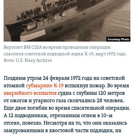
ПРИСОЕДИНЯЙТЕСЬ!
ПОБЕДИТЕЛЕЙ НЕ СУДЯТ?
КРЫМ.НЕПОКОРЕННЫЙ
ELIFBE
УКРАИНСКАЯ ПРОБЛЕМА КРЫМА
Все сайты RFE/RL
Вертолет ВМ США во время проведения операции
спасения советской подводной лодки К-19, март 1972 года.
Фото: U.S. Navy Archive
Поздним утром 24 февраля 1972 года на советской
атомной
субмарине К-19
вспыхнул пожар. Во время
аварийного всплытия
судна с глубины 120 метров
от ожогов и угарного газа скончались 28 человек.
Еще двое погибли во время спасательной операции.
А 12 подводникам, отрезанным огнем в 10-м
отсеке, повезло. Несмотря на то, что они оказались
замурованными в хвостовой части подлодки, их