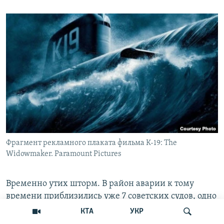
Фрагмент рекламного плаката фильма К-19: The
Widowmaker. Paramount Pictures
Временно утих шторм. В район аварии к тому
времени приблизились уже 7 советских судов, одно
из них спасательное. В условиях сильного шторма
КТА
УКР
удалось вертолетом перебросить часть экипажа