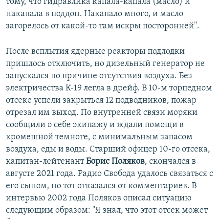
тому, что гидравлика капала-капала (масло) и
накапала в поддон. Накапало много, и масло
загорелось от какой-то там искры посторонней".
После всплытия ядерные реакторы подлодки
пришлось отключить, но дизельный генератор не
запускался по причине отсутствия воздуха. Без
электричества К-19 легла в дрейф. В 10-м торпедном
отсеке успели закрыться 12 подводников, пожар
отрезал им выход. По внутренней связи моряки
сообщили о себе экипажу и ждали помощи в
кромешной темноте, с минимальным запасом
воздуха, еды и воды. Старший офицер 10-го отсека,
капитан-лейтенант
Борис Поляков
, скончался в
августе 2021 года. Радио Свобода удалось связаться с
его сыном, но тот отказался от комментариев. В
интервью 2002 года Поляков описал ситуацию
следующим образом: "Я знал, что этот отсек может