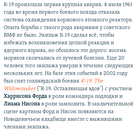
К-19 произошла первая крупная авария. 4 июля 1961
года во время первого боевого похода отказала
система охлаждения кормового атомного реактора.
Опыта борьбы с такого рода авариями у советского
ВМФ не было. Экипаж К-19 сделал всё, чтобы
избежать возникновения цепной реакции и
ядерного взрыва, но обошлось это дорого: восемь
моряков скончались от лучевой болезни. Еще 20
человек того экипажа умерли в течение следующих
нескольких лет. На базе этих событий в 2002 году
был снят голливудский боевик
K-19. The
Widowmaker
("К-19. Оставляющая вдов") с участием
Харрисона Форда
в роли командира подлодки и
Лиама Нисона
в роли замполита. В заключительной
сцене картины Форд и Нисон появляются на
Новодевичьем кладбище вместе с выжившими
членами экипажа.