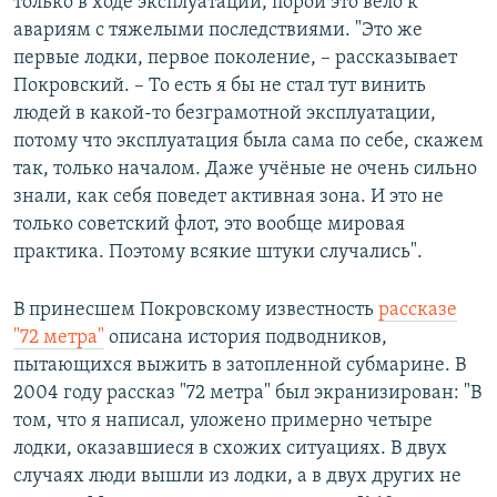
только в ходе эксплуатации, порой это вело к
авариям с тяжелыми последствиями. "Это же
первые лодки, первое поколение, – рассказывает
Покровский. – То есть я бы не стал тут винить
людей в какой-то безграмотной эксплуатации,
потому что эксплуатация была сама по себе, скажем
так, только началом. Даже учёные не очень сильно
знали, как себя поведет активная зона. И это не
только советский флот, это вообще мировая
практика. Поэтому всякие штуки случались".
В принесшем Покровскому известность
рассказе
"72 метра"
описана история подводников,
пытающихся выжить в затопленной субмарине. В
2004 году рассказ "72 метра" был экранизирован: "В
том, что я написал, уложено примерно четыре
лодки, оказавшиеся в схожих ситуациях. В двух
случаях люди вышли из лодки, а в двух других не