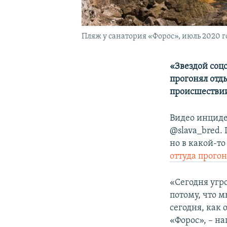
Пляж у санатория «Форос», июль 2020 г
«Звездой соц
прогонял отд
происшестви
Видео инциде
@slava_bred.
но в какой-т
оттуда прого
«Сегодня угр
потому, что м
сегодня, как
«Форос», – н