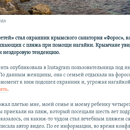
ода
сетей» стал охранник крымского санатория «Форос», 
ыхающих с пляжа при помощи нагайки. Крымчане уви
и нездоровую тенденцию.
нта опубликовала в Instagram пользовательница под н
 По данным женщины, она с семьей отдыхала на форос
о момент к ним подошел охранник и, угрожая нагайко
нять
.
ожал плетью мне, моей семье и моему ребенку четыре
ы приехали на пляж, который посещали шесть лет подр
 оказалось, он каким-то чудом стал лечебным пляжем с
аписала автор видео. По ее информации, во время конф