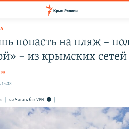
НА
шь попасть на пляж – по
ой» – из крымских сетей
ева
 15:38
ся
Читать без VPN