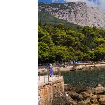
ПОБЕДИТЕЛЕЙ НЕ СУДЯТ?
КРЫМ.НЕПОКОРЕННЫЙ
ELIFBE
УКРАИНСКАЯ ПРОБЛЕМА КРЫМА