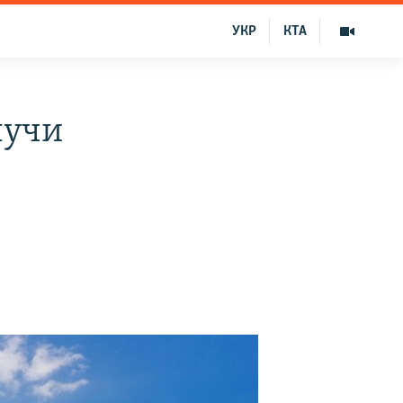
УКР
КТА
лучи