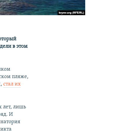
который
дели в этом
иком
ском пляже,
й,
стал их
х лет, лишь
яд. И
анатория
ликта