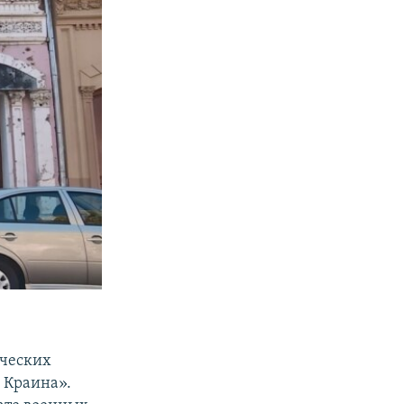
ических
а Краина».