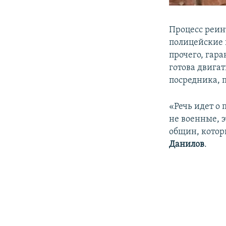
Процесс реин
полицейские 
прочего, гар
готова двига
посредника, 
«Речь идет о
не военные, 
общин, котор
Данилов
.