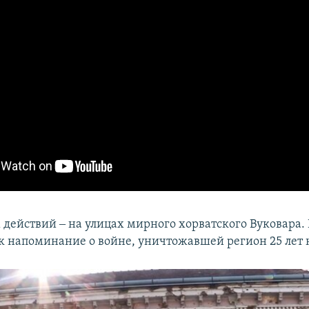
 действий ‒ на улицах мирного хорватского Вуковара
ак напоминание о войне, уничтожавшей регион 25 лет 