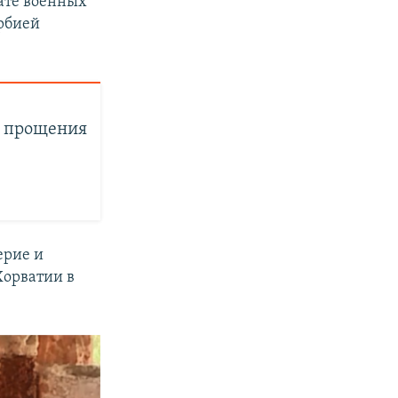
тате военных
ербией
и прощения
ерие и
Хорватии в