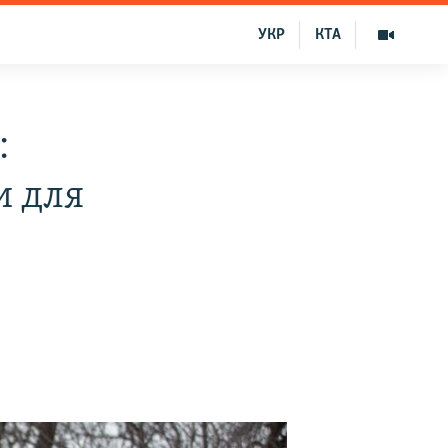
УКР
КТА
:
и для