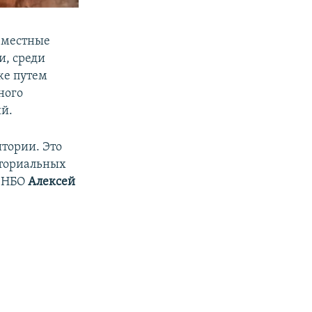
овместные
и, среди
же путем
ного
й.
тории. Это
иториальных
 СНБО
Алексей