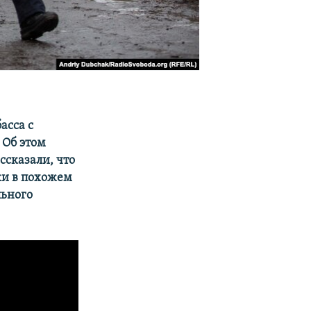
асса с
 Об этом
сказали, что
ки в похожем
льного