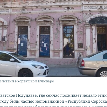
ействий в хорватском Вуковаре
рватское Подунавье, где сейчас проживает немало этн
95 году были частью непризнанной «Республики Сербск