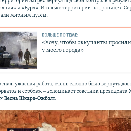
территорий Загреб вернул под свой контроль в резуль
лния» и «Буря». И только территории на границе с С
вали мирным путем.
БОЛЬШЕ ПО ТЕМЕ:
«Хочу, чтобы оккупанты просил
у моего города»
асная, ужасная работа, очень сложно было вернуть дов
рватов и сербов», ‒ вспоминает советник президента 
ах
Весна Шкаре-Ожболт
.