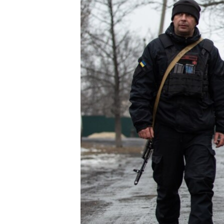
ПОБЕДИТЕЛЕЙ НЕ СУДЯТ?
КРЫМ.НЕПОКОРЕННЫЙ
ELIFBE
УКРАИНСКАЯ ПРОБЛЕМА КРЫМА