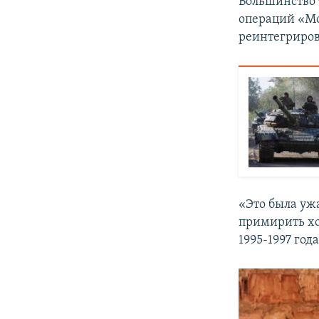
Большинство 
операций «Мо
реинтегриро
«Это была уж
примирить хо
1995-1997 год