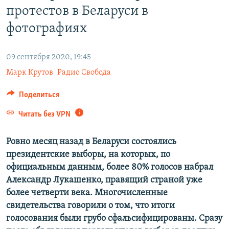
протестов в Беларуси в
ПРИСОЕДИНЯЙТЕСЬ!
ПОБЕДИТЕЛЕЙ НЕ СУДЯТ?
фотографиях
КРЫМ.НЕПОКОРЕННЫЙ
ELIFBE
09 сентября 2020, 19:45
УКРАИНСКАЯ ПРОБЛЕМА КРЫМА
Марк Крутов
Радио Свобода
Все сайты RFE/RL
Поделиться
Читать без VPN
Ровно месяц назад в Беларуси состоялись
президентские выборы, на которых, по
официальным данным, более 80% голосов набрал
Александр Лукашенко, правящий страной уже
более четверти века. Многочисленные
свидетельства говорили о том, что итоги
голосования были грубо сфальсифицированы. Сразу