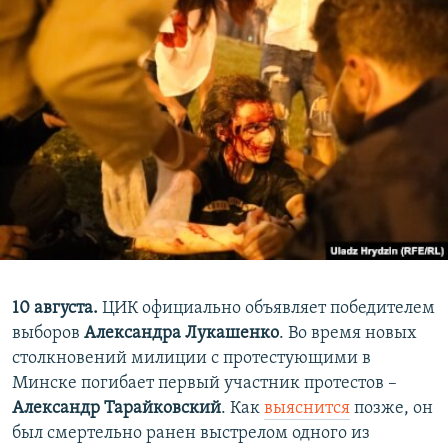
10 августа.
ЦИК официально объявляет победителем
выборов
Александра Лукашенко
. Во время новых
столкновений милиции с протестующими в
Минске погибает первый участник протестов –
Александр Тарайковский
. Как
выяснится
позже, он
был смертельно ранен выстрелом одного из