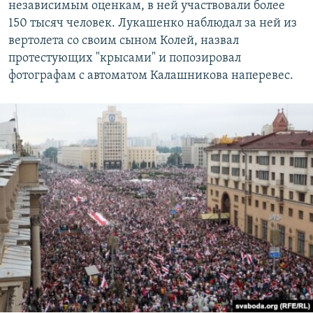
независимым оценкам, в ней участвовали более
150 тысяч человек. Лукашенко наблюдал за ней из
вертолета со своим сыном Колей, назвал
протестующих "крысами" и попозировал
фотографам с автоматом Калашникова наперевес.