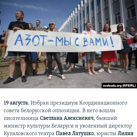
19 августа.
Избран президиум Координационного
совета белорусской оппозиции. В него вошли
писательница
Светлана Алексиевич
, бывший
министр культуры Беларуси и уволенный директор
Купаловского театра​
Павел Латушко
, юристы
Лилия