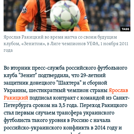
ПРИСОЕДИНЯЙТЕСЬ!
ПОБЕДИТЕЛЕЙ НЕ СУДЯТ?
КРЫМ.НЕПОКОРЕННЫЙ
ELIFBE
Ярослав Ракицкий во время матча со своим будущим
УКРАИНСКАЯ ПРОБЛЕМА КРЫМА
клубом, «Зенитом», в Лиге чемпионов УЕФА, 1 ноября 2011
Все сайты RFE/RL
года
Во вторник пресс-служба российского футбольного
клуба "Зенит" подтвердила, что 29-летний
защитник донецкого "Шахтера" и сборной
Украины, шестикратный чемпион страны
Ярослав
Ракицкий
подписал контракт с командой из Санкт-
Петербурга сроком на 3,5 года. Переход Ракицкого
стал первым случаем трансфера украинского
футболиста такого уровня в Россию с начала
российско-украинского конфликта в 2014 году и