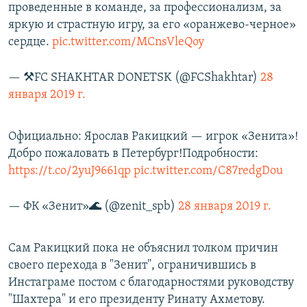
проведенные в команде, за профессионализм, за
яркую и страстную игру, за его «оранжево-черное»
сердце.
pic.twitter.com/MCnsVleQoy
— ⚒FC SHAKHTAR DONETSK (@FCShakhtar)
28
января 2019 г.
Официально: Ярослав Ракицкий — игрок «Зенита»!
Добро пожаловать в Петербург!Подробности:
https://t.co/2yuJ9661qp
pic.twitter.com/C87redgDou
— ФК «Зенит»🌊 (@zenit_spb)
28 января 2019 г.
Сам Ракицкий пока не объяснил толком причин
своего перехода в "Зенит", ограничившись в
Инстаграме постом с благодарностями руководству
"Шахтера" и его президенту Ринату Ахметову.