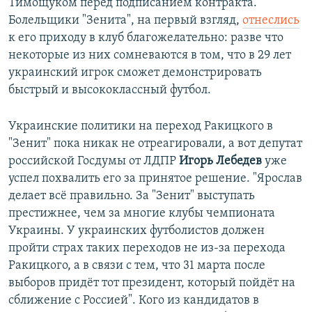
Тимощуком перед подписанием контракта.
Болельщики "Зенита", на первый взгляд,
отнеслись
к его приходу в клуб благожелательно: разве что
некоторые из них сомневаются в том, что в 29 лет
украинский игрок сможет демонстрировать
быстрый и высококлассный футбол.
Украинские политики на переход Ракицкого в
"Зенит" пока никак не отреагировали, а вот депутат
российской Госдумы от ЛДПР
Игорь Лебедев
уже
успел похвалить его за принятое решение. "Ярослав
делает всё правильно. За "Зенит" выступать
престижнее, чем за многие клубы чемпионата
Украины. У украинских футболистов должен
пройти страх таких переходов не из-за перехода
Ракицкого, а в связи с тем, что 31 марта после
выборов придёт тот президент, который пойдёт на
сближение с Россией". Кого из кандидатов в