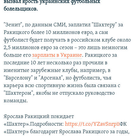
вызвал ярость украинских футбольных
болельщиков.
"Зенит", по данным СМИ, заплатил "Шахтеру" за
Ракицкого более 10 миллионов евро, а сам
футболист будет получать в российском клубе около
2,5 миллионов евро за сезон – это лишь немногим
больше его
зарплаты в Украине
. Ракицкого за
последние 10 лет несколько раз прочили в
именитые зарубежные клубы, например, в
"Барселону" и "Арсенал", но футболиста, чья
карьера всю спортивную жизнь была связана с
"Шахтером", якобы не отпускало руководство
команды.
Ярослав Ракицкий покидает
«Шахтер».Подробности:
https://t.co/YZavSnrpii
ФК
«Шахтер» благодарит Ярослава Ракицкого за годы,