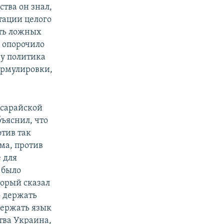
ства он знал,
тации целого
уть ложных
 опорочило
 у политика
ормулировки,
исарайской
бъяснил, что
тив так
ма, против
 для
 было
торый сказал
о держать
держать язык
тва Украина,