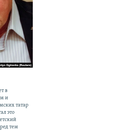
ет в
ом и
мских татар
ал это
етский
ред тем