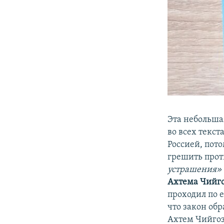
Эта небольша
во всех текс
Россией, пото
грешить прот
устрашения»
Ахтема Чийг
проходил по 
что закон обр
Ахтем Чийгоз