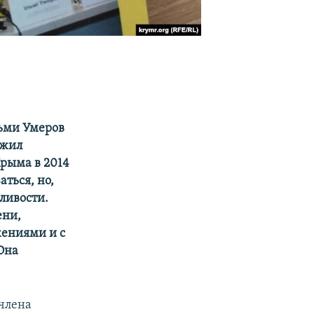
льми Умеров
ожил
Крыма в 2014
аться, но,
дливости.
ени,
жениями и с
 Она
 члена