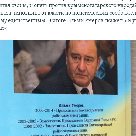
читал своим, и опять против крымскотатарского народа
отказа чиновника от власти по политическим соображ
ыму единственным. В итоге Ильми Умеров скажет: «Я у
цо».