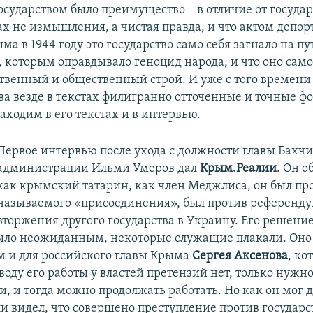
сударством было преимущество – в отличие от государ
ах не измышления, а чистая правда, и что актом депор
ма в 1944 году это государство само себя загнало на п
которым оправдывало геноцид народа, и что оно само
ственный и общественный строй. И уже с того времени
а везде в текстах филигранно отточенные и точные ф
аходим в его текстах и в интервью.
Первое интервью после ухода с должности главы Бахч
администрации Ильми Умеров дал
Крым.Реалии
. Он о
как крымский татарин, как член Меджлиса, он был про
называемого «присоединения», был против референду
вторжения другого государства в Украину. Его решение
ыло неожиданным, некоторые служащие плакали. Оно
 и для российского главы Крыма
Сергея Аксенова
, ко
оводу его работы у властей претензий нет, только нужн
и, и тогда можно продолжать работать. Но как он мог 
ли видел, что совершено преступление против государс