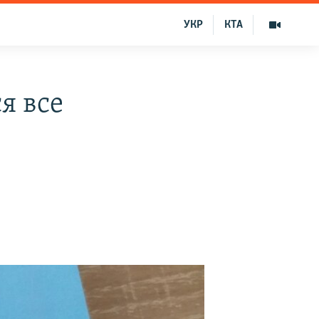
УКР
КТА
я все