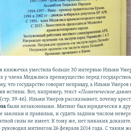
я книжечка уместила больше 30 интервью Ильми Умер
тах у члена Меджлиса преимущество перед государством
му, что государство говорит неправду, а Ильми Умеров
ив истины. Вот, например, текст
«Политическое давле
(стр. 39-46). Ильми Умеров рассказывает, почему арес
оза
были незаконными. Митинг был юридически в друг
ее законам и правилам, и судить задним числом неверн
атной силы не имеет. К тому же, нет никаких доказате
 руководил митингом 26 февраля 2014 года. С таким ж