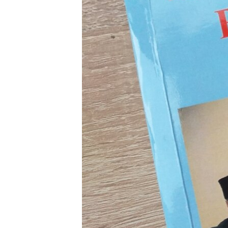
ПОБЕДИТЕЛЕЙ НЕ СУДЯТ?
КРЫМ.НЕПОКОРЕННЫЙ
ELIFBE
УКРАИНСКАЯ ПРОБЛЕМА КРЫМА