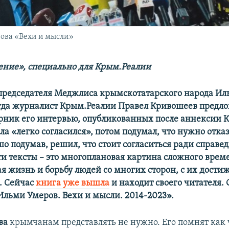
ова «Вехи и мысли»
ние», специально для Крым.Реалии
председателя Меджлиса крымскотатарского народа И
огда журналист Крым.Реалии Правел Кривошеев предл
орник его интервью, опубликованных после аннексии 
ала «легко согласился», потом подумал, что нужно отказ
о подумав, решил, что стоит согласиться ради справе
эти тексты – это многоплановая картина сложного врем
 жизнь и борьбу людей со многих сторон, с их дости
. Сейчас
книга уже вышла
и находит своего читателя.
Ильми Умеров. Вехи и мысли. 2014-2023».
ва
крымчанам представлять не нужно. Его помнят как