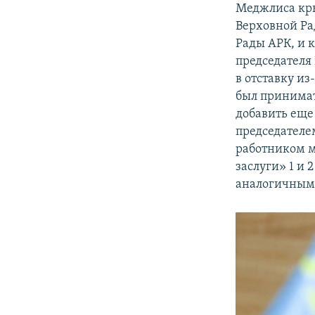
Меджлиса кры
Верховной Ра
Рады АРК, и 
председателя
в отставку из
был принимат
добавить еще 
председателе
работником м
заслуги» 1 и 
аналогичным