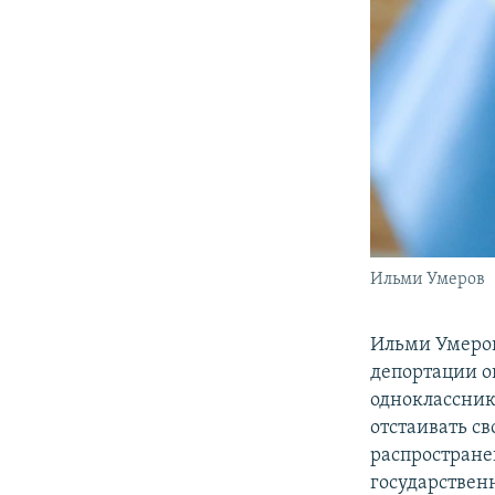
Ильми Умеров
Ильми Умеров 
депортации он
одноклассник
отстаивать св
распростран
государствен