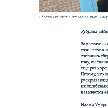
Обложка киниги интервью Ильми Умер
Рубрика «Мне
Заместитель 
сознается: к
составить сб
году, он снач
еще раз хорош
Потому, что 
раскрывающая
их ошибками
называется «
Ильми Умеро