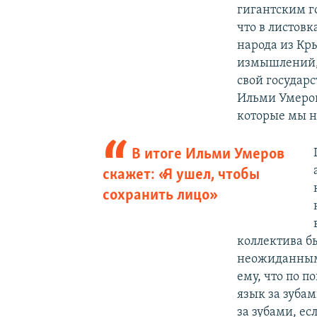
гигантским го
что в листовк
народа из Кры
измышлений, 
свой государ
Ильми Умеров
которые мы н
В итоге Ильми Умеров
скажет: «Я ушел, чтобы
сохранить лицо»
коллектива б
неожиданным
ему, что по п
язык за зубам
за зубами, ес