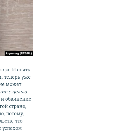
ова. И опять
, теперь уже
 не может
ние с целью
т и обвинение
ой стране,
о, потому,
льств, что
е успехом