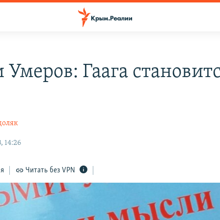
 Умеров: Гаага становитс
е
доляк
, 14:26
ся
Читать без VPN