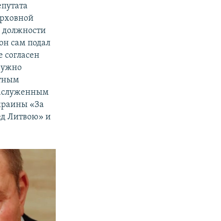
епутата
ерховной
в должности
он сам подал
е согласен
нужно
етным
Заслуженным
краины «За
ед Литвою» и