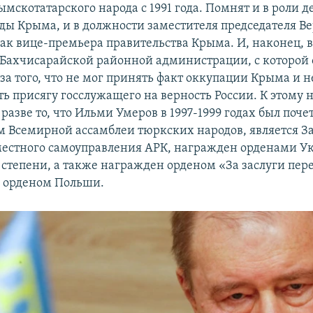
мскотатарского народа с 1991 года. Помнят и в роли д
ды Крыма, и в должности заместителя председателя В
как вице-премьера правительства Крыма. И, наконец, 
 Бахчисарайской районной администрации, с которой 
-за того, что не мог принять факт оккупации Крыма и н
ь присягу госслужащего на верность России. К этому 
разве то, что Ильми Умеров в 1997-1999 годах был поч
м Всемирной ассамблеи тюркских народов, является 
естного самоуправления АРК, награжден орденами У
2 степени, а также награжден орденом «За заслуги пер
 орденом Польши.