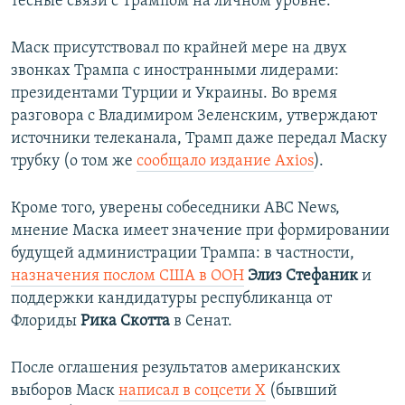
тесные связи с Трампом на личном уровне.
Маск присутствовал по крайней мере на двух
звонках Трампа с иностранными лидерами:
президентами Турции и Украины. Во время
разговора с Владимиром Зеленским, утверждают
источники телеканала, Трамп даже передал Маску
трубку (о том же
сообщало издание Axios
).
Кроме того, уверены собеседники ABC News,
мнение Маска имеет значение при формировании
будущей администрации Трампа: в частности,
назначения послом США в ООН
Элиз Стефаник
и
поддержки кандидатуры республиканца от
Флориды
Рика Скотта
в Сенат.
После оглашения результатов американских
выборов Маск
написал в соцсети Х
(бывший