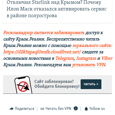
Отключил Starlink над Крымом? Почему
Илон Маск отказался активировать сервис
в районе полуострова
Роскомнадзор пытается заблокировать
доступ к
сайту Крым.Реалии. Беспрепятственно читать
Крым.Реалии можно с помощью
зеркального сайта:
https://d2k5zpaql0enfz.cloudfront.net/
следите за
основными новостями в
Telegram
,
Instagram
и
Viber
Крым.Реалии. Рекомендуем вам
установить VPN
.
Сайт заблокирован?
читать >
Обойдите блокировку!
Поделиться
Читать без VPN
Follow us