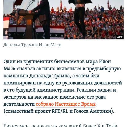
ПРИСОЕДИНЯЙТЕСЬ!
ПОБЕДИТЕЛЕЙ НЕ СУДЯТ?
КРЫМ.НЕПОКОРЕННЫЙ
ELIFBE
УКРАИНСКАЯ ПРОБЛЕМА КРЫМА
Все сайты RFE/RL
Дональд Трамп и Илон Маск
Один из крупнейших бизнесменов мира Илон
Маск сначала активно включился в предвыборную
кампанию Дональда Трампа, а затем был
номинирован на одну из руководящих должностей
в его будущей администрации. Реакции медиа и
экспертов на внезапное изменение его рода
деятельности
собрало Настоящее Время
(совместный проект RFE/RL и Голоса Америки).
Бизнесмен, основатель компаний Space X и Tesla