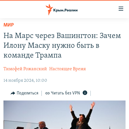
Доступность
ссылки
Вернуться
МИР
к
НОВОСТИ
На Марс через Вашингтон: Зачем
основному
СПЕЦПРОЕКТЫ
содержанию
Илону Маску нужно быть в
ВОДА
Вернутся
ГРУЗ 200
команде Трампа
к
ИСТОРИЯ
КАРТА ВОЕННЫХ ОБЪЕКТОВ КРЫМА
главной
Тимофей Рожанский
Настоящее Время
ЕЩЕ
11 ЛЕТ ОККУПАЦИИ КРЫМА. 11 ИСТОРИЙ СОПРОТИВЛЕНИЯ
навигации
Вернутся
14 ноября 2024, 10:00
РАДІО СВОБОДА
ИНТЕРАКТИВ
к
КАК ОБОЙТИ БЛОКИРОВКУ
ИНФОГРАФИКА
Поделиться
Читать без VPN
поиску
ТЕЛЕПРОЕКТ КРЫМ.РЕАЛИИ
Українською
СОВЕТЫ ПРАВОЗАЩИТНИКОВ
Qırımtatar
ПРОПАВШИЕ БЕЗ ВЕСТИ