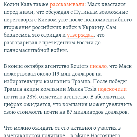
Колин Каль также
рассказывали
: Маск хвастался
перед ними, что обсуждал с Путиным возможные
переговоры с Киевом уже после полномасштабного
вторжения российских войск в Украину. Сам
бизнесмен это отрицал и
утверждал
, что
разговаривал с президентом России до
полномасштабной войны.
В конце октября агентство Reuters
писало
, что Маск
пожертвовал около 119 млн долларов на
избирательную кампанию Трампа. После победы
Трампа акции компании Маска Tesla
подскочили
почти на 28%, отметило агентство. В абсолютных
цифрах ожидается, что компания может увеличить
свою стоимость почти на 87 миллиардов долларов.
Что можно ожидать от его активного участия в
американской политике – в эфире Настоящего