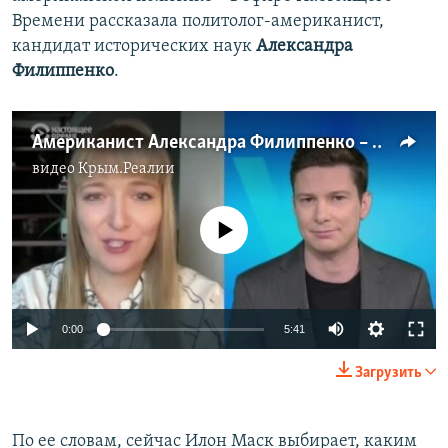
Времени рассказала политолог-американист,
кандидат исторических наук
Александра
Филиппенко
.
Американист Александра Филиппенко – о том, чего ждать от активного участия в политике США Илона Маска
видео
Крым.Реалии
No media source currently available
Auto
0:00
5:41
240p
Загрузить
360p
Auto
240p
360p
480p
480p
По ее словам, сейчас Илон Маск выбирает, каким