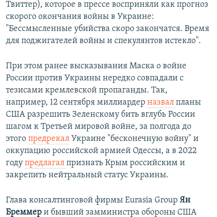
Твиттер), которое в прессе восприняли как прогноз
скорого окончания войны в Украине:
"Бессмысленные убийства скоро закончатся. Время
для поджигателей войны и спекулянтов истекло".
При этом ранее высказывания Маска о войне
России против Украины нередко совпадали с
тезисами кремлевской пропаганды. Так,
например, 12 сентября миллиардер
назвал
планы
США разрешить Зеленскому бить вглубь России
шагом к Третьей мировой войне, за полгода до
этого
предрекал
Украине "бесконечную войну" и
оккупацию российской армией Одессы, а в 2022
году
предлагал
признать Крым российским и
закрепить нейтральный статус Украины.
Глава консалтинговой фирмы Eurasia Group
Ян
Бреммер
и бывший замминистра обороны США