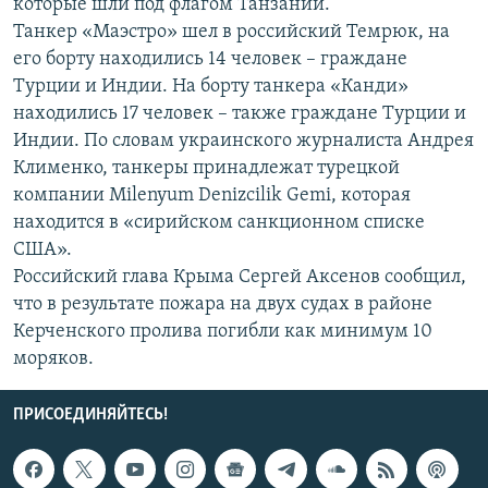
которые шли под флагом Танзании.
ПРИСОЕДИНЯЙТЕСЬ!
ПОБЕДИТЕЛЕЙ НЕ СУДЯТ?
Танкер «Маэстро» шел в российский Темрюк, на
его борту находились 14 человек – граждане
КРЫМ.НЕПОКОРЕННЫЙ
Турции и Индии. На борту танкера «Канди»
ELIFBE
находились 17 человек – также граждане Турции и
УКРАИНСКАЯ ПРОБЛЕМА КРЫМА
Индии. По словам украинского журналиста Андрея
Все сайты RFE/RL
Клименко, танкеры принадлежат турецкой
компании Milenyum Denizcilik Gemi, которая
находится в «сирийском санкционном списке
США».
Российский глава Крыма Сергей Аксенов сообщил,
что в результате пожара на двух судах в районе
Керченского пролива погибли как минимум 10
моряков.
ПРИСОЕДИНЯЙТЕСЬ!