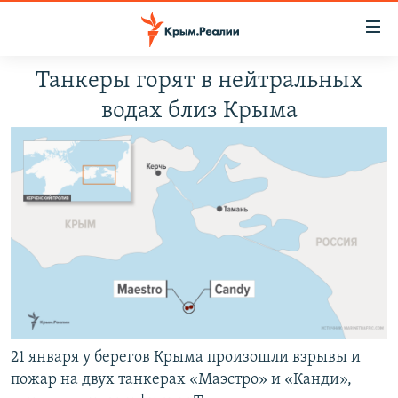
Доступность
ссылки
Вернуться
Танкеры горят в нейтральных
к
НОВОСТИ
водах близ Крыма
основному
СПЕЦПРОЕКТЫ
содержанию
ВОДА
Вернутся
ГРУЗ 200
к
ИСТОРИЯ
КАРТА ВОЕННЫХ ОБЪЕКТОВ КРЫМА
главной
ЕЩЕ
11 ЛЕТ ОККУПАЦИИ КРЫМА. 11 ИСТОРИЙ СОПРОТИВЛЕНИЯ
навигации
Вернутся
РАДІО СВОБОДА
ИНТЕРАКТИВ
к
КАК ОБОЙТИ БЛОКИРОВКУ
ИНФОГРАФИКА
поиску
ТЕЛЕПРОЕКТ КРЫМ.РЕАЛИИ
Українською
СОВЕТЫ ПРАВОЗАЩИТНИКОВ
21 января у берегов Крыма произошли взрывы и
Qırımtatar
пожар на двух танкерах «Маэстро» и «Канди»,
ПРОПАВШИЕ БЕЗ ВЕСТИ