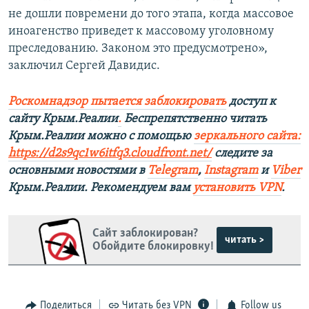
не дошли повремени до того этапа, когда массовое
иноагенство приведет к массовому уголовному
преследованию. Законом это предусмотрено»,
заключил Сергей Давидис.
Роскомнадзор пытается заблокировать
доступ к
сайту Крым.Реалии
.
Беспрепятственно читать
Крым.Реалии можно с помощью
зеркального сайта
:
https://d2s9qc1w6itfq3.cloudfront.net/
следите за
основными новостями в
Telegram
,
Instagram
и
Viber
Крым.Реалии. Рекомендуем вам
установить VPN
.
Сайт заблокирован?
читать >
Обойдите блокировку!
Поделиться
Читать без VPN
Follow us