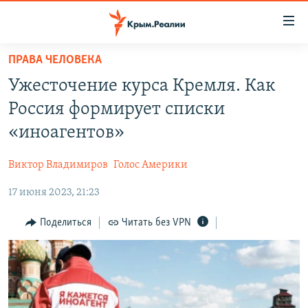
Доступность
ссылки
Вернуться
ПРАВА ЧЕЛОВЕКА
к
НОВОСТИ
Ужесточение курса Кремля. Как
основному
СПЕЦПРОЕКТЫ
содержанию
Россия формирует списки
ВОДА
Вернутся
ГРУЗ 200
«иноагентов»
к
ИСТОРИЯ
КАРТА ВОЕННЫХ ОБЪЕКТОВ КРЫМА
главной
Виктор Владимиров
Голос Америки
ЕЩЕ
11 ЛЕТ ОККУПАЦИИ КРЫМА. 11 ИСТОРИЙ СОПРОТИВЛЕНИЯ
навигации
Вернутся
17 июня 2023, 21:23
РАДІО СВОБОДА
ИНТЕРАКТИВ
к
КАК ОБОЙТИ БЛОКИРОВКУ
ИНФОГРАФИКА
Поделиться
Читать без VPN
поиску
ТЕЛЕПРОЕКТ КРЫМ.РЕАЛИИ
Українською
СОВЕТЫ ПРАВОЗАЩИТНИКОВ
Qırımtatar
ПРОПАВШИЕ БЕЗ ВЕСТИ