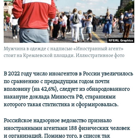
ПРИСОЕДИНЯЙТЕСЬ!
ПОБЕДИТЕЛЕЙ НЕ СУДЯТ?
КРЫМ.НЕПОКОРЕННЫЙ
ELIFBE
УКРАИНСКАЯ ПРОБЛЕМА КРЫМА
Все сайты RFE/RL
Мужчина в одежде с надписью «Иностранный агент»
стоит на Кремлевской площади. Иллюстративное фото
В 2022 году число иноагентов в России увеличилось
по сравнению с предыдущим годом почти
вполовину (на 42,6%), следует из обнародованного
накануне доклада Минюста РФ, стараниями
которого такая статистика и сформировалась.
Российское надзорное ведомство признало
иностранными агентами 188 физических человек
и организаций. Помимо того, в список так