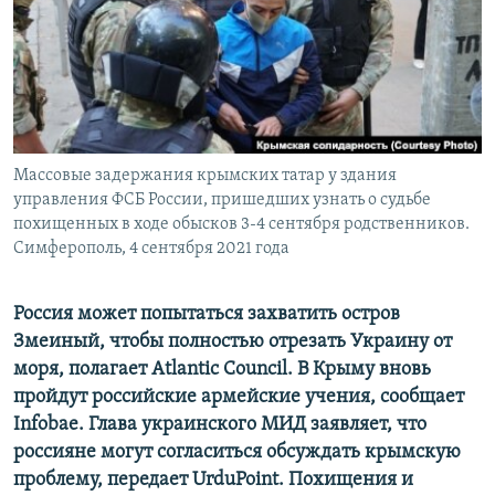
ПРИСОЕДИНЯЙТЕСЬ!
ПОБЕДИТЕЛЕЙ НЕ СУДЯТ?
КРЫМ.НЕПОКОРЕННЫЙ
ELIFBE
УКРАИНСКАЯ ПРОБЛЕМА КРЫМА
Все сайты RFE/RL
Массовые задержания крымских татар у здания
управления ФСБ России, пришедших узнать о судьбе
похищенных в ходе обысков 3-4 сентября родственников.
Симферополь, 4 сентября 2021 года
Россия может попытаться захватить остров
Змеиный, чтобы полностью отрезать Украину от
моря, полагает Аtlantic Сouncil. В Крыму вновь
пройдут российские армейские учения, сообщает
Infobae. Глава украинского МИД заявляет, что
россияне могут согласиться обсуждать крымскую
проблему, передает UrduPoint. Похищения и