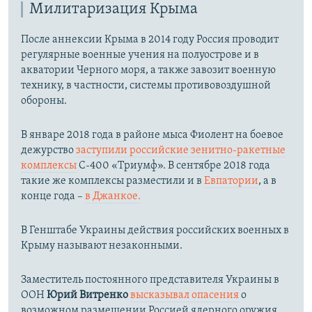
Милитаризация Крыма
После аннексии Крыма в 2014 году Россия проводит
регулярные военные учения на полуострове и в
акватории Черного моря, а также завозит военную
технику, в частности, системы противовоздушной
обороны.
​В январе 2018 года в районе мыса Фиолент на боевое
дежурство
заступили российские зенитно-ракетные
комплексы
С-400 «Триумф». В сентябре 2018 года
такие же комплексы разместили и в
Евпатории
, а в
конце года –
в Джанкое.
В Генштабе Украины действия российских военных в
Крыму называют незаконными.
Заместитель постоянного представителя Украины в
ООН
Юрий Витренко
высказывал опасения
о
возможном размещении Россией ядерного оружия