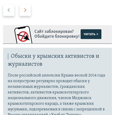
П
С
р
л
е
е
д
д
Сайт заблокирован?
ы
у
читать >
Обойдите блокировку!
д
ю
у
щ
щ
и
Обыски у крымских активистов и
и
й
журналистов
й
с
с
л
После российской аннексии Крыма весной 2014 года
л
а
на полуострове регулярно проходят обыски у
а
й
независимых журналистов, гражданских
й
д
активистов, активистов крымскотатарского
д
национального движения, членов Меджлиса
крымскотатарского народа, а также крымских
мусульман, подозреваемых в связях с запрещенной в
России организацией «Хизб ут-Тахрир».