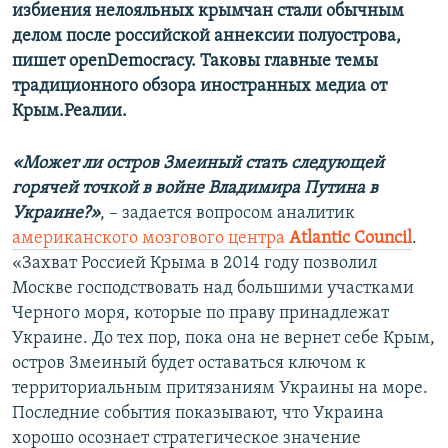
избиения нелояльных крымчан стали обычным
делом после российской аннексии полуострова,
пишет open
D
emocracy. Таковы главные темы
традиционного обзора иностранных медиа от
Крым.Реалии.
«Может ли остров Змеиный стать следующей
горячей точкой в войне Владимира Путина в
Украине?»
, – задается вопросом аналитик
американского мозгового центра
Аtlantic Сouncil
.
«Захват Россией Крыма в 2014 году позволил
Москве господствовать над большими участками
Черного моря, которые по праву принадлежат
Украине. До тех пор, пока она не вернет себе Крым,
остров Змеиный будет оставаться ключом к
территориальным притязаниям Украины на море.
Последние события показывают, что Украина
хорошо осознает стратегическое значение