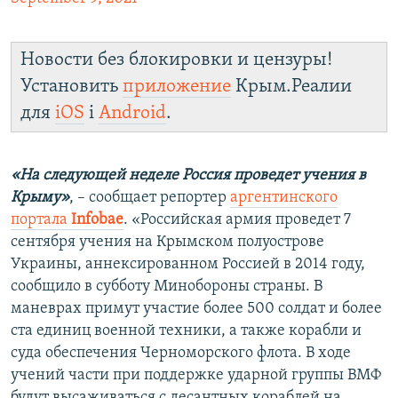
Новости без блокировки и цензуры!
Установить
приложение
Крым.Реалии
для
iOS
і
Android
.
«На следующей неделе Россия проведет учения в
Крыму»
, – сообщает репортер
аргентинского
портала
Infobae
. «Российская армия проведет 7
сентября учения на Крымском полуострове
Украины, аннексированном Россией в 2014 году,
сообщило в субботу Минобороны страны. В
маневрах примут участие более 500 солдат и более
ста единиц военной техники, а также корабли и
суда обеспечения Черноморского флота. В ходе
учений части при поддержке ударной группы ВМФ
будут высаживаться с десантных кораблей на