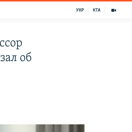
УКР
КТА
ессор
зал об