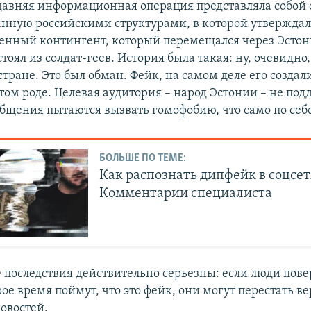
давняя информационная операция представляла собой
данную российскими структурами, в которой утверждал
енный контингент, который перемещался через Эстон
тоял из солдат-геев. История была такая: ну, очевидно,
 стране. Это был обман. Фейк, на самом деле его создал
этом роде. Целевая аудитория – народ Эстонии – не под
бщения пытаются вызвать гомофобию, что само по себе
БОЛЬШЕ ПО ТЕМЕ:
Как распознать дипфейк в соцсет
Комментарии специалиста
 последствия действительно серьезны: если люди повер
ое время поймут, что это фейк, они могут перестать в
овостей.