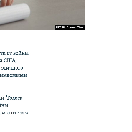
сти от войны
ии США,
 этичного
ринимаемыми
ии
"Голоса
ойны
ным жителям