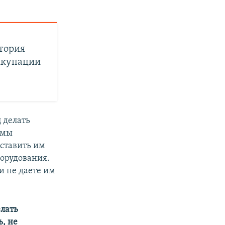
стория
оккупации
 делать
 мы
ставить им
орудования.
и не даете им
елать
, не