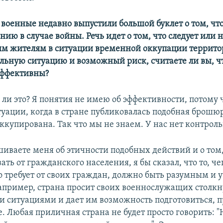
 военные недавно выпустили большой буклет о том, чт
нию в случае войны. Речь идет о том, что следует или н
м жителям в ситуации временной оккупации террито
льную ситуацию и возможный риск, считаете ли вы, ч
эффективны?
ли это? Я понятия не имею об эффективности, потому 
уации, когда в стране публиковалась подобная брошюра
ккупирована. Так что мы не знаем. У нас нет контрол
шиваете меня об этичности подобных действий и о том
ть от гражданского населения, я бы сказал, что то, че
о требует от своих граждан, должно быть разумным и 
например, страна просит своих военнослужащих столкн
 ситуациями и дает им возможность подготовиться, п
. Любая приличная страна не будет просто говорить: 