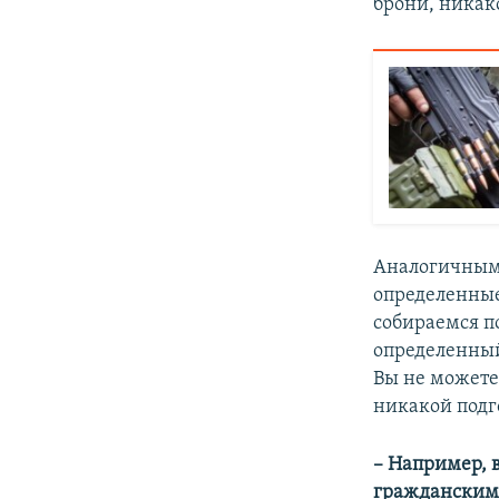
брони, никако
Аналогичным 
определенные
собираемся п
определенный
Вы не можете
никакой подг
– Например, в
гражданским 