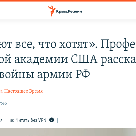
т все, что хотят». Проф
ой академии США расска
 войны армии РФ
ва
Настоящее Время
7:45
ся
Читать без VPN