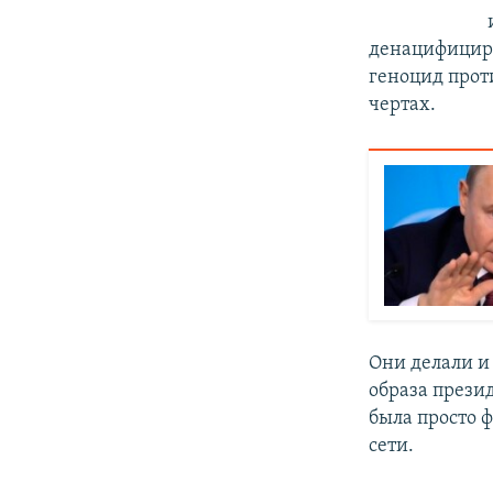
денацифициро
геноцид проти
чертах.
Они делали и
образа прези
была просто 
сети.