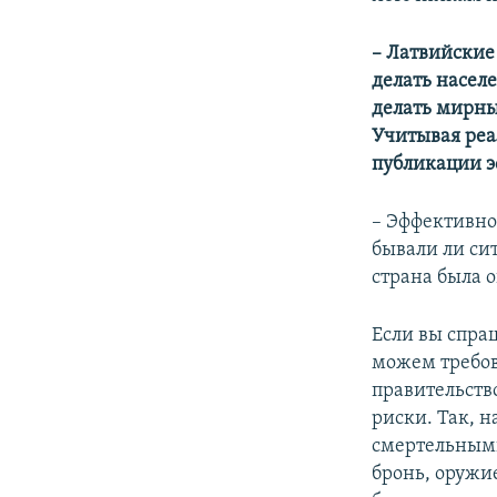
– Латвийские
делать населе
делать мирны
Учитывая реа
публикации 
– Эффективно 
бывали ли сит
страна была о
Если вы спра
можем требова
правительств
риски. Так, 
смертельными
бронь, оружие