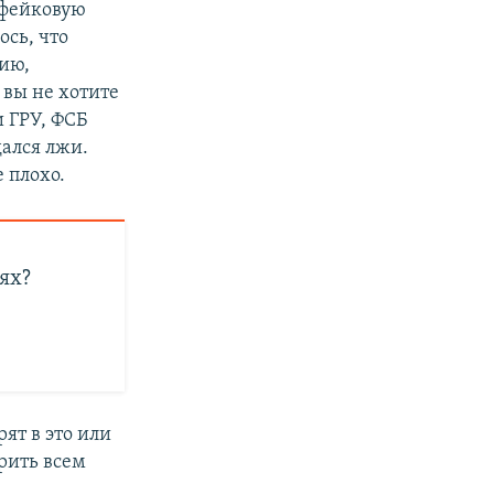
 фейковую
ось, что
ию,
 вы не хотите
и ГРУ, ФСБ
дался лжи.
 плохо.
ях?
ят в это или
ерить всем