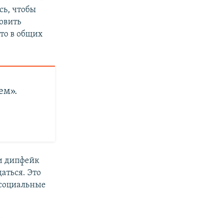
сь, чтобы
овить
Это в общих
ем».
ли дипфейк
аться. Это
 социальные