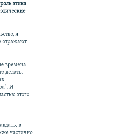
 роль этика
 этические
ьство, я
не отражают
кие времена
о делать,
ак
а". И
частью этого
авдать, в
акже частично