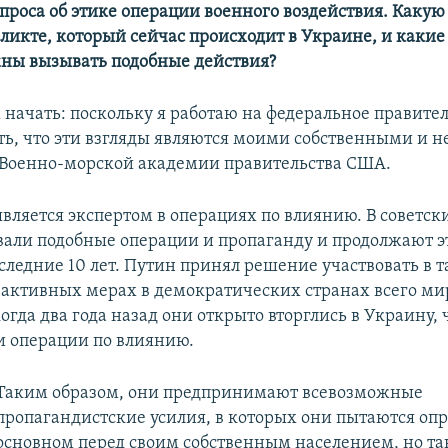
проса об этике операции военного воздействия. Какую
фликте, который сейчас происходит в Украине, и какие
ны вызывать подобные действия?
начать: поскольку я работаю на федеральное правител
ть, что эти взгляды являются моими собственными и 
 Военно-морской академии правительства США.
является экспертом в операциях по влиянию. В советс
вали подобные операции и пропаганду и продолжают эт
следние 10 лет. Путин принял решение участвовать в т
активных мерах в демократических странах всего мир
огда два года назад они открыто вторглись в Украину, 
и операции по влиянию.
Таким образом, они предпринимают всевозможные
пропагандистские усилия, в которых они пытаются опр
основном перед своим собственным населением, но т