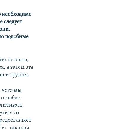
о необходимо
е следует
рии.
то подобные
что не знаю,
, а затем эта
ьной группы.
, чего мы
го любое
учитывать
уться со
редоставляет
"Нет никакой