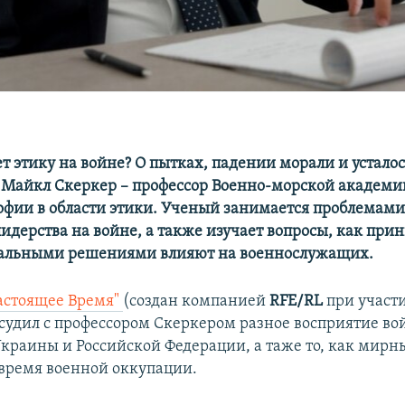
т этику на войне? О пытках, падении морали и устало
 Майкл Скеркер – профессор Военно-морской академ
офии в области этики. Ученый занимается проблемами
лидерства на войне, а также изучает вопросы, как п
ральными решениями влияют на военнослужащих.
астоящее Время"
(создан компанией
RFE/RL
при участ
бсудил с профессором Скеркером разное восприятие в
краины и Российской Федерации, а таже то, как мир
о время военной оккупации.