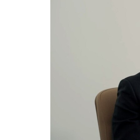
ПОБЕДИТЕЛЕЙ НЕ СУДЯТ?
КРЫМ.НЕПОКОРЕННЫЙ
ELIFBE
УКРАИНСКАЯ ПРОБЛЕМА КРЫМА