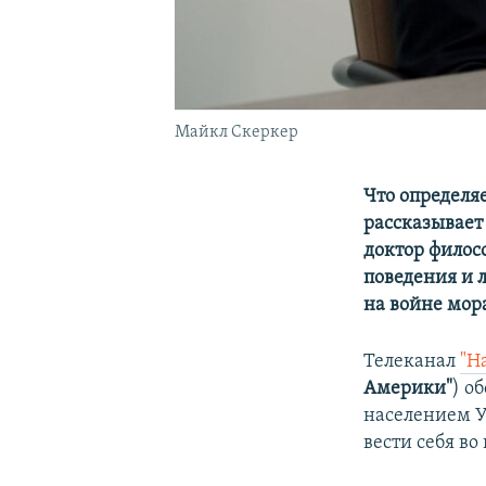
Майкл Скеркер
Что определяе
рассказывает
доктор филос
поведения и 
на войне мо
Телеканал
"Н
Америки"
) о
населением У
вести себя в