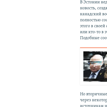
В Эстонии не
новость, соз
канадский во
полностью сос
этого в своей
или кто-то в 
Подобные соо
Но вторичные
через некотор
источникам н