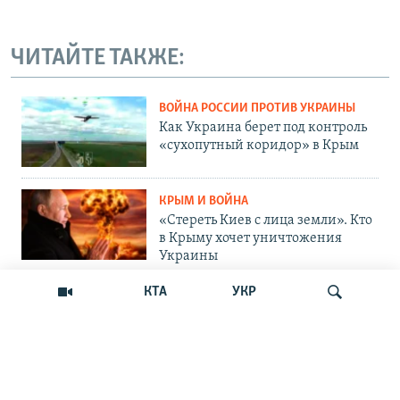
ЧИТАЙТЕ ТАКЖЕ:
ВОЙНА РОССИИ ПРОТИВ УКРАИНЫ
Как Украина берет под контроль
«сухопутный коридор» в Крым
КРЫМ И ВОЙНА
«Стереть Киев с лица земли». Кто
в Крыму хочет уничтожения
Украины
КТА
УКР
ОБЩЕСТВО
Как Россия «мотивирует»
крымских абитуриентов
поступать в вузы Украины
Искать
ОБЩЕСТВО