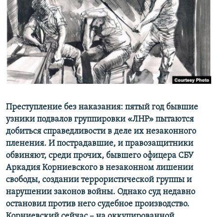
ПРИСОЕДИНЯЙТЕСЬ!
ПОБЕДИТЕЛЕЙ НЕ СУДЯТ?
КРЫМ.НЕПОКОРЕННЫЙ
ELIFBE
УКРАИНСКАЯ ПРОБЛЕМА КРЫМА
Все сайты RFE/RL
Преступление без наказания:
п
ятый год бывшие
узники подвалов группировки «ЛНР» пытаются
добиться справедливости в деле их незаконного
пленения. И пострадавшие, и правозащитники
обвиняют, среди прочих, бывшего офицера СБУ
Аркадия Корниевского в незаконном лишении
свободы, создании террористической группы и
нарушении законов войны. Однако суд недавно
остановил против него судебное производство.
Корниевский сейчас – на оккупированной