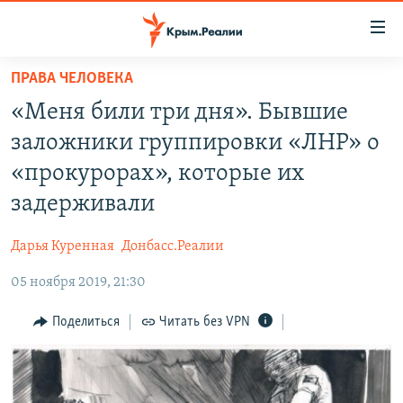
Доступность
ссылки
Вернуться
ПРАВА ЧЕЛОВЕКА
к
НОВОСТИ
«Меня били три дня». Бывшие
основному
СПЕЦПРОЕКТЫ
содержанию
заложники группировки «ЛНР» о
ВОДА
Вернутся
ГРУЗ 200
«прокурорах», которые их
к
ИСТОРИЯ
КАРТА ВОЕННЫХ ОБЪЕКТОВ КРЫМА
задерживали
главной
ЕЩЕ
11 ЛЕТ ОККУПАЦИИ КРЫМА. 11 ИСТОРИЙ СОПРОТИВЛЕНИЯ
навигации
Дарья Куренная
Донбасс.Реалии
Вернутся
РАДІО СВОБОДА
ИНТЕРАКТИВ
к
05 ноября 2019, 21:30
КАК ОБОЙТИ БЛОКИРОВКУ
ИНФОГРАФИКА
поиску
Поделиться
Читать без VPN
ТЕЛЕПРОЕКТ КРЫМ.РЕАЛИИ
Українською
СОВЕТЫ ПРАВОЗАЩИТНИКОВ
Qırımtatar
ПРОПАВШИЕ БЕЗ ВЕСТИ