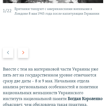
Британки танцуют с американскими военными в
1/22
Лондоне 8 мая 1945 года после капитуляции Германии
П
С
р
л
е
е
д
д
Вместе с тем на материковой части Украины уже
ы
у
пять лет на государственном уровне отмечаются
д
ю
сразу две даты – 8 и 9 мая. Начальник отдела
у
щ
анализа региональных особенностей и политики
щ
и
национальных меньшинств Украинского
и
й
института национальной памяти
Богдан Короленко
й
с
объясняет, чем обусловлена такая практика.