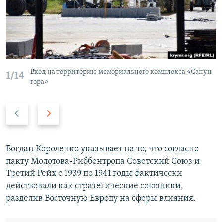
Вход на территорию мемориального комплекса «Сапун-
1/14
гора»
П
С
р
л
е
е
д
д
Богдан Короленко указывает на то, что согласно
ы
у
пакту Молотова-Риббентропа Советский Союз и
д
ю
Третий Рейх с 1939 по 1941 годы фактически
у
щ
действовали как стратегические союзники,
щ
и
разделив Восточную Европу на сферы влияния.
и
й
й
с