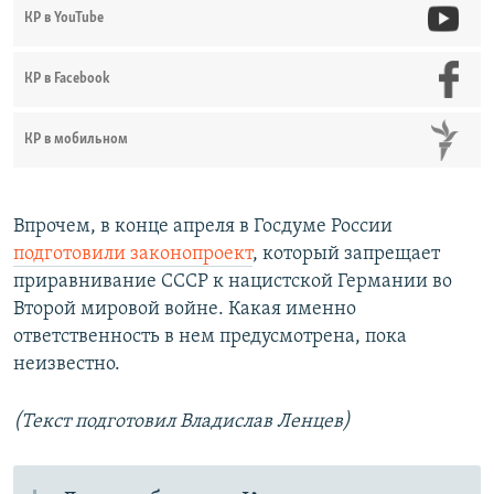
КР в YouTube
с
л
л
а
а
й
КР в Facebook
й
д
д
КР в мобильном
Впрочем, в конце апреля в Госдуме России
подготовили законопроект
, который запрещает
приравнивание СССР к нацистской Германии во
Второй мировой войне. Какая именно
ответственность в нем предусмотрена, пока
неизвестно.
(Текст подготовил Владислав Ленцев)