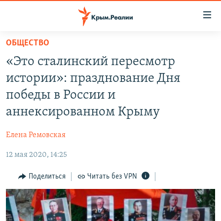
Доступность
ссылки
Вернуться
ОБЩЕСТВО
к
НОВОСТИ
«Это сталинский пересмотр
основному
СПЕЦПРОЕКТЫ
содержанию
истории»: празднование Дня
ВОДА
Вернутся
ГРУЗ 200
победы в России и
к
ИСТОРИЯ
КАРТА ВОЕННЫХ ОБЪЕКТОВ КРЫМА
аннексированном Крыму
главной
ЕЩЕ
11 ЛЕТ ОККУПАЦИИ КРЫМА. 11 ИСТОРИЙ СОПРОТИВЛЕНИЯ
навигации
Елена Ремовская
Вернутся
РАДІО СВОБОДА
ИНТЕРАКТИВ
к
12 мая 2020, 14:25
КАК ОБОЙТИ БЛОКИРОВКУ
ИНФОГРАФИКА
поиску
Поделиться
Читать без VPN
ТЕЛЕПРОЕКТ КРЫМ.РЕАЛИИ
Українською
СОВЕТЫ ПРАВОЗАЩИТНИКОВ
Qırımtatar
ПРОПАВШИЕ БЕЗ ВЕСТИ