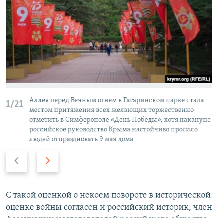
Аллея перед Вечным огнем в Гагаринском парке стала
1/21
местом притяжения всех желающих торжественно
отметить в Симферополе «День Победы», хотя накануне
российское руководство Крыма настойчиво просило
людей отпраздновать 9 мая дома
П
С
р
л
е
е
д
д
С такой оценкой о некоем повороте в исторической
ы
у
оценке войны согласен и российский историк, член
д
ю