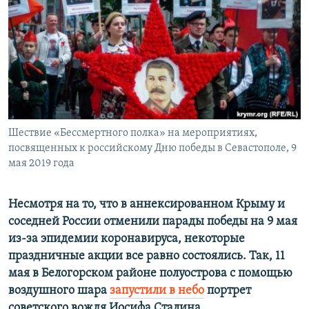
ПРИСОЕДИНЯЙТЕСЬ!
ПОБЕДИТЕЛЕЙ НЕ СУДЯТ?
КРЫМ.НЕПОКОРЕННЫЙ
ELIFBE
УКРАИНСКАЯ ПРОБЛЕМА КРЫМА
Все сайты RFE/RL
Шествие «Бессмертного полка» на мероприятиях,
посвященных к российскому Дню победы в Севастополе, 9
мая 2019 года
Несмотря на то, что в аннексированном Крыму и
соседней России отменили парады победы на 9 мая
из-за эпидемии коронавируса, некоторые
праздничные акции все равно состоялись. Так, 11
мая в Белогорском районе полуострова с помощью
воздушного шара
запустили в небо
портрет
советского вождя Иосифа Сталина.