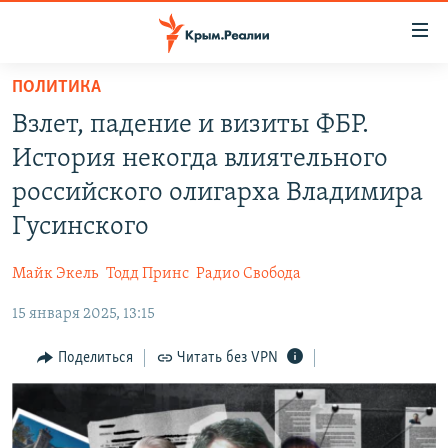
Доступность
ссылки
Вернуться
ПОЛИТИКА
к
НОВОСТИ
Взлет, падение и визиты ФБР.
основному
СПЕЦПРОЕКТЫ
содержанию
История некогда влиятельного
ВОДА
Вернутся
ГРУЗ 200
российского олигарха Владимира
к
ИСТОРИЯ
КАРТА ВОЕННЫХ ОБЪЕКТОВ КРЫМА
Гусинского
главной
ЕЩЕ
11 ЛЕТ ОККУПАЦИИ КРЫМА. 11 ИСТОРИЙ СОПРОТИВЛЕНИЯ
навигации
Майк Экель
Тодд Принс
Радио Свобода
Вернутся
РАДІО СВОБОДА
ИНТЕРАКТИВ
к
15 января 2025, 13:15
КАК ОБОЙТИ БЛОКИРОВКУ
ИНФОГРАФИКА
поиску
Поделиться
Читать без VPN
ТЕЛЕПРОЕКТ КРЫМ.РЕАЛИИ
Українською
СОВЕТЫ ПРАВОЗАЩИТНИКОВ
Qırımtatar
ПРОПАВШИЕ БЕЗ ВЕСТИ