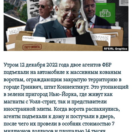
ПРИСОЕДИНЯЙТЕСЬ!
ПОБЕДИТЕЛЕЙ НЕ СУДЯТ?
КРЫМ.НЕПОКОРЕННЫЙ
ELIFBE
УКРАИНСКАЯ ПРОБЛЕМА КРЫМА
Все сайты RFE/RL
Утром 12 декабря 2022 года двое агентов ФБР
подъехали на автомобиле к массивным кованым
воротам, ограждающим закрытую территорию в
городе Гринвич, штат Коннектикут. Это утопающий
в зелени пригород Нью-Йорка, где живут как
магнаты с Уолл-стрит, так и представители
иностранной элиты. Когда ворота распахнулись,
агенты подъехали к дому и постучали в дверь,
после чего их провели в особняк стоимостью 7
миллионов долларов и площадью 14 тысяч