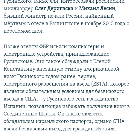
Гусинского. Также ФБР интересовали российский
миллиардер
Олег Дерипаска
и
Михаил Лесин
,
бывший министр печати России, найденный
мёртвым в отеле в Вашингтоне в ноябре 2015 года с
переломом шеи.
Позже агенты ФБР изъяли компьютеры и
электронные устройства, принадлежавшие
Гусинскому. Они также обсуждали с Еленой
Константину внезапную отмену американской
визы Гусинского годом ранее, вернее,
электронного разрешения на въезд (ESTA), которое
является обязательным условием для безвизового
въезда в США, – у Гусинского есть гражданство
Испании, позволяющее избежать получения визы в
Соединенные Штаты. Он также является
обладателем израильского паспорта, однако США
ввели безвизовый въезд для граждан Израиля