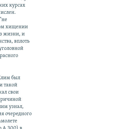
ких курсах
числен.
"не
ном хищении
з жизни, и
ства, вплоть
 уголовной
красного
Клим был
и такой
жал свои
 Причиной
лим узнал,
мя очередного
амолете
 А.300) в