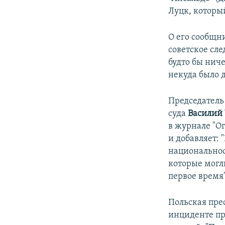
Луцк, которы
О его сообщн
советское сле
будто бы ниче
некуда было д
Председатель
суда
Василий 
в журнале "О
и добавляет: 
национальнос
которые могл
первое время"
Польская пре
инциденте пр