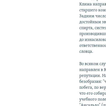
Клима направ
старшего комс
Задним число
достойным зв
спирта, сист
производивши
до изнасилов
ответственнос
словца.
Во всяком сл
направлен в 
репутации. Н
безобразия: 
побега, по ве
что его собир
учебного пол
"Ансальдо" (