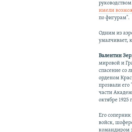
руководством
имели возмо
по фигурам".
Одним из аэр
умалчивает, 
Валентин Зер
мировой и Гр
спасение со 
орденом Крас
прозвали его
части Академ
октябре 1925 
Его соперни
войск, шоферо
командиром э