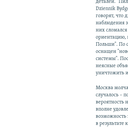
деталей. "Пил
Dziennik Bydg
говорят, что 
наблюдения з
них сломался
ориентацию, 
Польши". По 
оснащен "но
системы". По
неясные объяс
уничтожить и
Москва молча
случалось – п
вероятность 
вполне удовл
возможность 
в результате 