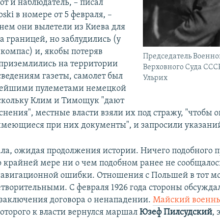
от и наблюдатель, – писал
oski в номере от 5 февраля, –
днем они вылетели из Киева для
а границей, но заблудились (у
 компас) и, якобы потеряв
Председатель Военно
приземлились на территории
Верховного Суда ССС
сведениям газеты, самолет был
Ульрих
вейшими пулеметами немецкой
скольку Клим и Тимощук "дают
нения", местные власти взяли их под стражу, "чтобы 
меющиеся при них документы", и запросили указани
ла, ожидая продолжения истории. Ничего подобного 
о крайней мере ни о чем подобном ранее не сообщалос
навигационной ошибки. Отношения с Польшей в тот м
етворительными. С февраля 1926 года стороны обсужда
заключения договора о ненападении.
Майский военны
которого к власти вернулся маршал
Юзеф Пилсудский
, 