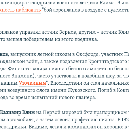
 командира эскадрильи военного летчика Клима. 9 и
жность наблюдать
"бой аэропланов в воздухе с пулемет
опланов управлял летчик Зернов, другим – летчик Кли
кто вышел победителем из этого поединка.
нов
, выпускник летной школы в Оксфорде, участник П
ажданской войн, а также подавления Кронштадтского 
льда Финского залива пилота сбитого самолета он был 
ного Знамени), часто участвовал в подобных шоу, за ч
 "нашим
Уточкиным
". Впоследствии он стал начальник
ии воздушного флота имени Жуковского. Погиб в Кокт
года во время испытаний нового планера.
к
Казимир Клим
на Первой мировой был прапорщиком
м автомобиля, а затем освоил профессию пилота. В 192
скадрильи. Видимо, летал и командовал он хорошо: в 