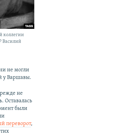
й коллегии
Р Василий
они не могли
й у Варшавы.
прежде не
ь. Оставалась
омент были
ли
й переворот
,
этих