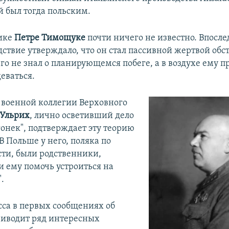
й был тогда польским.
ике
Петре Тимощуке
почти ничего не известно. Впосле
дствие утверждало, что он стал пассивной жертвой обст
го не знал о планирующемся побеге, а в воздухе ему п
еваться.
 военной коллегии Верховного
Ульрих
, лично осветивший дело
гонек", подтверждает эту теорию
"В Польше у него, поляка по
ти, были родственники,
и ему помочь устроиться на
.
сса в первых сообщениях об
иводит ряд интересных