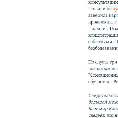
консультаций
Польши
выпу
заверила Вар
продолжать с
Польши". 16 
концентрации
событиями в 
безболезненн
Но спустя три
познаньская г
"Сенсационны
обучается в Р
Свидетельств
большой межд
Казимир Клим
следует, что 