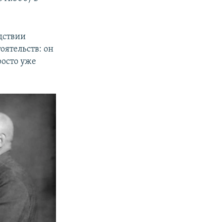
дствии
оятельств: он
росто уже