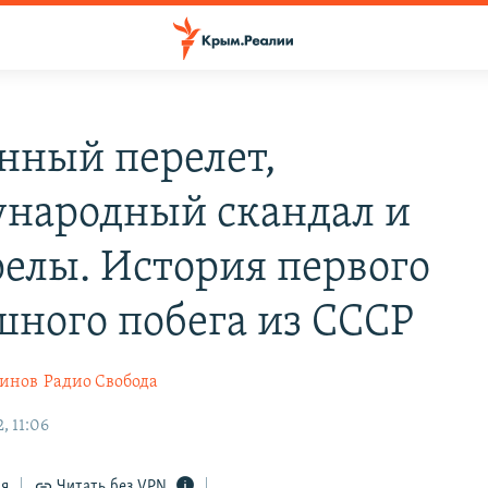
нный перелет,
народный скандал и
релы. История первого
шного побега из СССР
ринов
Радио Свобода
, 11:06
ся
Читать без VPN