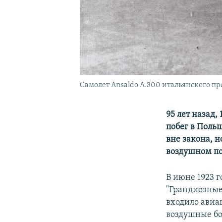
Самолет Ansaldo A.300 итальянского п
95 лет назад,
побег в Поль
вне закона, 
воздушном по
В июне 1923 
"Грандиозные
входило авиа
воздушные бо