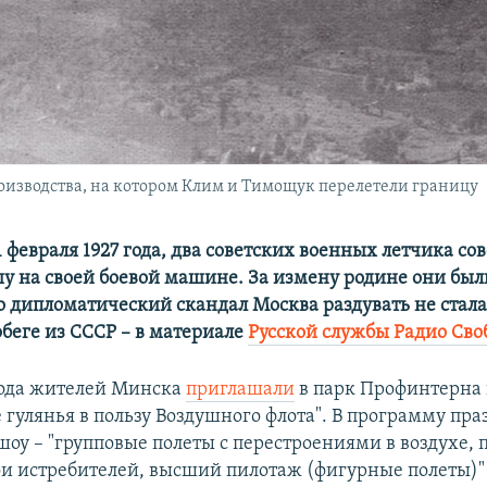
роизводства, на котором Клим и Тимощук перелетели границу
 1 февраля 1927 года, два советских военных летчика с
шу на своей боевой машине. За измену родине они бы
но дипломатический скандал Москва раздувать не стала
беге из СССР – в материале
Русской службы Радио Сво
года жителей Минска
приглашали
в парк Профинтерна
 гулянья в пользу Воздушного флота". В программу пр
шоу – "групповые полеты с перестроениями в воздухе,
и истребителей, высший пилотаж (фигурные полеты)" 