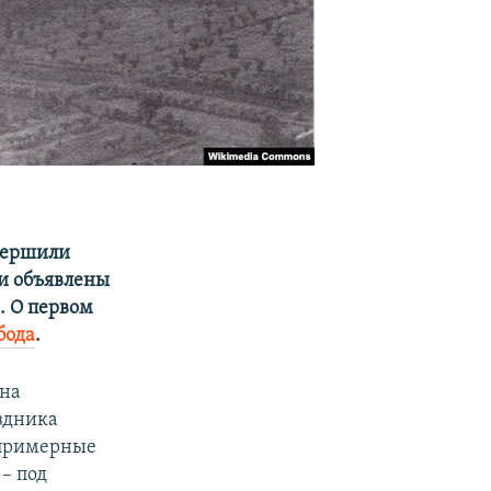
овершили
ли объявлены
. О первом
бода
.
 на
аздника
 примерные
– под