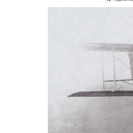
ПОБЕДИТЕЛЕЙ НЕ СУДЯТ?
КРЫМ.НЕПОКОРЕННЫЙ
ELIFBE
УКРАИНСКАЯ ПРОБЛЕМА КРЫМА