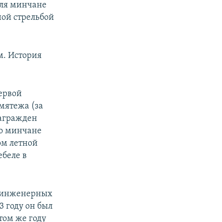
юля минчане
ной стрельбой
м. История
ервой
мятежа (за
награжден
то минчане
ом летной
ебеле в
 инженерных
3 году он был
том же году