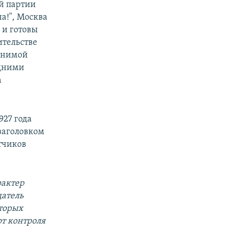
й партии
а!", Москва
 и готовы
ительстве
 мнимой
едними
а
927 года
заголовком
тчиков
рактер
датель
оторых
от контроля