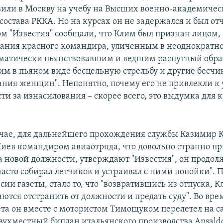
или в Москву на учебу на Высших военно-академичес
остава РККА. Но на курсах он не задержался и был от
м "Известия" сообщали, что Клим был признан лицом, 
ания красного командира, уличенным в неоднократ
ематически пьянствовавшим и ведшим распутный обра
м в пьяном виде бесцельную стрельбу и другие бесчин
ания женщин". Непонятно, почему его не привлекли к
ти за изнасилования – скорее всего, это выдумка для 
учае, для дальнейшего прохождения службы Казимир 
Киев командиром авиаотряда, что довольно странно пр
а новой должности, утверждают "Известия", он продол
"часто собирал летчиков и устраивал с ними попойки".
рсии газеты, стало то, что "возвратившись из отпуска, К
аются отстранить от должности и предать суду". Во вре
ета он вместе с мотористом Тимощуком перелетел на с
двухместный биплан итальянского производства Ansaldo