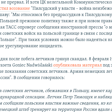
 не прервал. И хотя ЦК нелегальной Коммунистическо
стил воззвание
"Пилсудский у власти – война неизбежн
шаву: "Мы относимся без предрассудков к Пилсудскому
 Польшей прежнюю политику также и при новом прав
мая ТАСС опроверг сообщения иностранной прессы "о
 советских войск на польской границе в связи с посл
Польше". При таких условиях можно было надеяться н
ое урегулирование инцидента.
 дня после побега летчиков грянул скандал. 8 февраля 1
азета Goniec Nadwiślański
опубликовала материал
под 
е показания советских летчиков. Армия немецких ле
оссии". В сообщении говорилось:
а советских летчиков, сбежавших в Польшу, имеют ха
ународной сенсации. Летчик Петр Тимощук и наблю
 сообщили польским властям важные сведения, из к
немецкий штаб тренирует на территории России вдали 