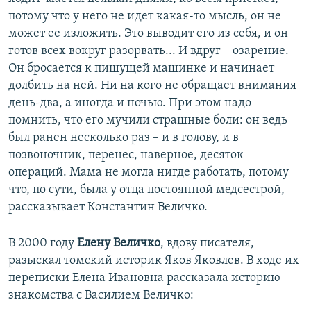
потому что у него не идет какая-то мысль, он не
может ее изложить. Это выводит его из себя, и он
готов всех вокруг разорвать... И вдруг – озарение.
Он бросается к пишущей машинке и начинает
долбить на ней. Ни на кого не обращает внимания
день-два, а иногда и ночью. При этом надо
помнить, что его мучили страшные боли: он ведь
был ранен несколько раз – и в голову, и в
позвоночник, перенес, наверное, десяток
операций. Мама не могла нигде работать, потому
что, по сути, была у отца постоянной медсестрой, –
рассказывает Константин Величко.
В 2000 году
Елену Величко
, вдову писателя,
разыскал томский историк Яков Яковлев. В ходе их
переписки Елена Ивановна рассказала историю
знакомства с Василием Величко: