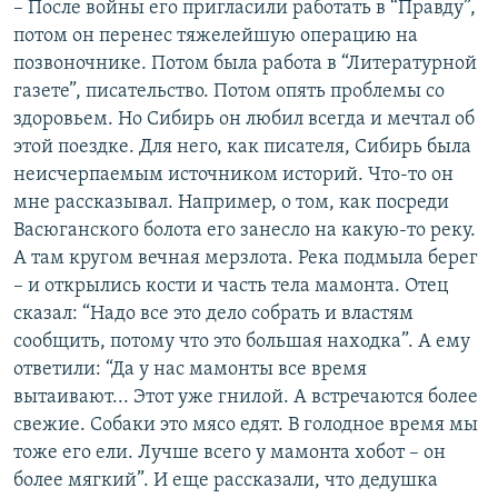
– После войны его пригласили работать в “Правду”,
потом он перенес тяжелейшую операцию на
позвоночнике. Потом была работа в “Литературной
газете”, писательство. Потом опять проблемы со
здоровьем. Но Сибирь он любил всегда и мечтал об
этой поездке. Для него, как писателя, Сибирь была
неисчерпаемым источником историй. Что-то он
мне рассказывал. Например, о том, как посреди
Васюганского болота его занесло на какую-то реку.
А там кругом вечная мерзлота. Река подмыла берег
– и открылись кости и часть тела мамонта. Отец
сказал: “Надо все это дело собрать и властям
сообщить, потому что это большая находка”. А ему
ответили: “Да у нас мамонты все время
вытаивают... Этот уже гнилой. А встречаются более
свежие. Собаки это мясо едят. В голодное время мы
тоже его ели. Лучше всего у мамонта хобот – он
более мягкий”. И еще рассказали, что дедушка