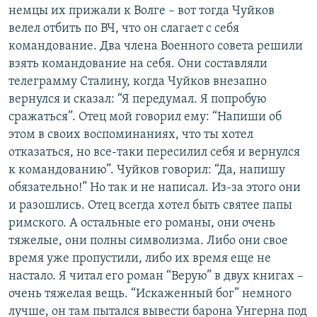
немцы их прижали к Волге – вот тогда Чуйков
велел отбить по ВЧ, что он слагает с себя
командование. Два члена Военного совета решили
взять командование на себя. Они составляли
телеграмму Сталину, когда Чуйков внезапно
вернулся и сказал: “Я передумал. Я попробую
сражаться”. Отец мой говорил ему: “Напиши об
этом в своих воспоминаниях, что ты хотел
отказаться, но все-таки пересилил себя и вернулся
к командованию”. Чуйков говорил: “Да, напишу
обязательно!” Но так и не написал. Из-за этого они
и разошлись. Отец всегда хотел быть святее папы
римского. А остальные его романы, они очень
тяжелые, они полны символизма. Либо они свое
время уже пропустили, либо их время еще не
настало. Я читал его роман “Верую” в двух книгах –
очень тяжелая вещь. “Искаженный бог” немного
лучше, он там пытался вывести барона Унгерна под