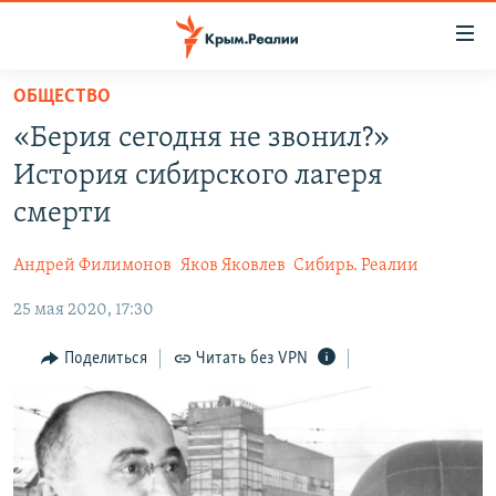
Доступность
ссылки
Вернуться
ОБЩЕСТВО
к
НОВОСТИ
«Берия сегодня не звонил?»
основному
СПЕЦПРОЕКТЫ
содержанию
История сибирского лагеря
ВОДА
Вернутся
ГРУЗ 200
смерти
к
ИСТОРИЯ
КАРТА ВОЕННЫХ ОБЪЕКТОВ КРЫМА
главной
Андрей Филимонов
Яков Яковлев
Сибирь. Реалии
ЕЩЕ
11 ЛЕТ ОККУПАЦИИ КРЫМА. 11 ИСТОРИЙ СОПРОТИВЛЕНИЯ
навигации
Вернутся
25 мая 2020, 17:30
РАДІО СВОБОДА
ИНТЕРАКТИВ
к
КАК ОБОЙТИ БЛОКИРОВКУ
ИНФОГРАФИКА
Поделиться
Читать без VPN
поиску
ТЕЛЕПРОЕКТ КРЫМ.РЕАЛИИ
Українською
СОВЕТЫ ПРАВОЗАЩИТНИКОВ
Qırımtatar
ПРОПАВШИЕ БЕЗ ВЕСТИ