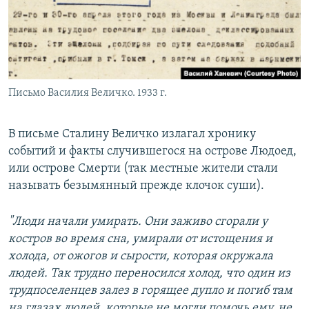
Письмо Василия Величко. 1933 г.
В письме Сталину Величко излагал хронику
событий и факты случившегося на острове Людоед,
или острове Смерти (так местные жители стали
называть безымянный прежде клочок суши).
"Люди начали умирать. Они заживо сгорали у
костров во время сна, умирали от истощения и
холода, от ожогов и сырости, которая окружала
людей. Так трудно переносился холод, что один из
трудпоселенцев залез в горящее дупло и погиб там
на глазах людей, которые не могли помочь ему, не