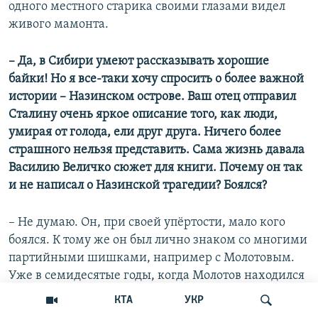
одного местного старика своими глазами видел
живого мамонта.
– Да, в Сибири умеют рассказывать хорошие
байки! Но я все-таки хочу спросить о более важной
истории – Назинском острове. Ваш отец отправил
Сталину очень яркое описание того, как люди,
умирая от голода, ели друг друга. Ничего более
страшного нельзя представить. Сама жизнь давала
Василию Величко сюжет для книги. Почему он так
и не написал о Назинской трагедии? Боялся?
– Не думаю. Он, при своей упёртости, мало кого
боялся. К тому же он был лично знаком со многими
партийными шишками, например с Молотовым.
Уже в семидесятые годы, когда Молотов находился
в опале, отец ездил к нему в гости на какую-то
КТА
УКР
партийную дачу, и они распивали коньяк,