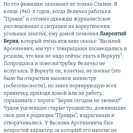
Но его фамилию запомнил не только Сталин. В
конце 1940-х годов, когда Величко работал в
"Правде" и готовил однажды журналистское
расследование о ситуации на воркутинских
угольных шахтах, ему домой позвонил
Лаврентий
Берия
, который очень вежливо сказал: "Василий
Арсеньевич, мы тут с товарищами посовещались и
решили, что вам не надо сейчас ехать в Воркуту".
Попрощался и повесил трубку. Величко не
испугался. В Воркуту он, конечно, не поехал (это
было бы открытым вызовом министру
госбезопасности), но завел нервирующую всех
привычку, приходя домой или на работу,
спрашивать с порога: "Берия сегодня не звонил?"
Чудом уцелевшие старые троцкисты, доживавшие
свои дни в редакции "Правды", вздрагивали и
отворачивались. У Василия Арсеньевича был
непростой характер, за который его многие не