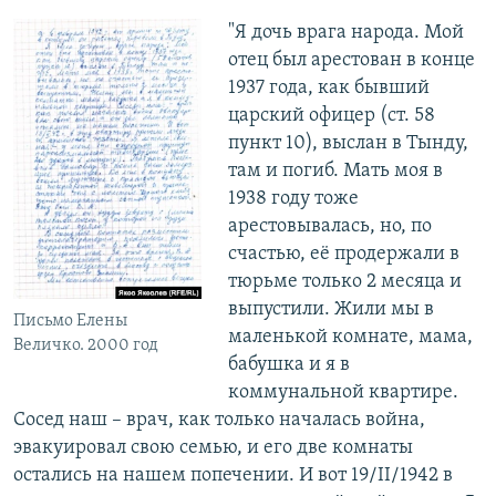
"Я дочь врага народа. Мой
отец был арестован в конце
1937 года, как бывший
царский офицер (ст. 58
пункт 10), выслан в Тынду,
там и погиб. Мать моя в
1938 году тоже
арестовывалась, но, по
счастью, её продержали в
тюрьме только 2 месяца и
выпустили. Жили мы в
Письмо Елены
маленькой комнате, мама,
Величко. 2000 год
бабушка и я в
коммунальной квартире.
Сосед наш – врач, как только началась война,
эвакуировал свою семью, и его две комнаты
остались на нашем попечении. И вот 19/II/1942 в