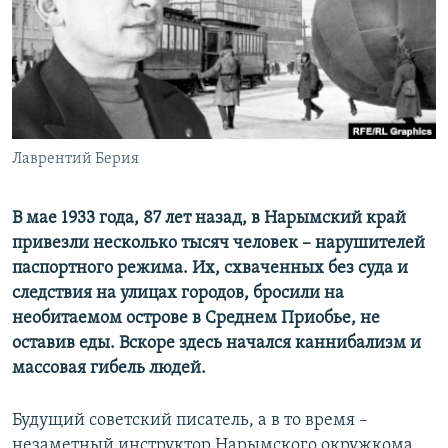
ПРИСОЕДИНЯЙТЕСЬ!
ПОБЕДИТЕЛЕЙ НЕ СУДЯТ?
КРЫМ.НЕПОКОРЕННЫЙ
ELIFBE
УКРАИНСКАЯ ПРОБЛЕМА КРЫМА
Все сайты RFE/RL
Лаврентий Берия
В мае 1933 года, 87 лет назад, в Нарымский край
привезли несколько тысяч человек –
нарушителей
паспортного режима. Их, схваченных без суда и
следствия на улицах городов, бросили на
необитаемом острове в Среднем Приобье, не
оставив еды. Вскоре здесь начался каннибализм и
массовая гибель людей.
Будущий советский писатель, а в то время –
незаметный инструктор Нарымского окружкома