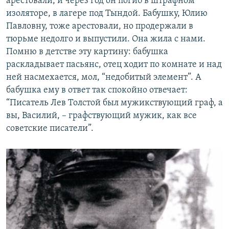
арестовали, и через год он погиб в штрафном
изоляторе, в лагере под Тындой. Бабушку, Юлию
Павловну, тоже арестовали, но продержали в
тюрьме недолго и выпустили. Она жила с нами.
Помню в детстве эту картину: бабушка
раскладывает пасьянс, отец ходит по комнате и над
ней насмехается, мол, “недобитый элемент”. А
бабушка ему в ответ так спокойно отвечает:
“Писатель Лев Толстой был мужикствующий граф, а
вы, Василий, – графствующий мужик, как все
советские писатели”.