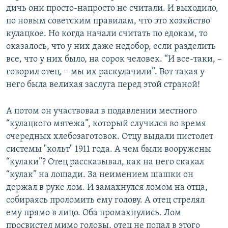
дичь они просто-напросто не считали. И выходило,
по новым советским правилам, что это хозяйство
кулацкое. Но когда начали считать по едокам, то
оказалось, что у них даже недобор, если разделить
все, что у них было, на сорок человек. “И все-таки, –
говорил отец, – мы их раскулачили”. Вот такая у
него была великая заслуга перед этой страной!
А потом он участвовал в подавлении местного
“кулацкого мятежа”, который случился во время
очередных хлебозаготовок. Отцу выдали пистолет
системы "кольт" 1911 года. А чем были вооружены
“кулаки”? Отец рассказывал, как на него скакал
“кулак” на лошади. За неимением шашки он
держал в руке лом. И замахнулся ломом на отца,
собираясь проломить ему голову. А отец стрелял
ему прямо в лицо. Оба промахнулись. Лом
просвистел мимо головы, отец не попал в этого