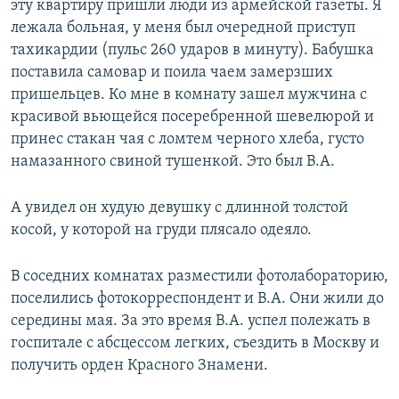
эту квартиру пришли люди из армейской газеты. Я
лежала больная, у меня был очередной приступ
тахикардии (пульс 260 ударов в минуту). Бабушка
поставила самовар и поила чаем замерзших
пришельцев. Ко мне в комнату зашел мужчина с
красивой вьющейся посеребренной шевелюрой и
принес стакан чая с ломтем черного хлеба, густо
намазанного свиной тушенкой. Это был В.А.
А увидел он худую девушку с длинной толстой
косой, у которой на груди плясало одеяло.
В соседних комнатах разместили фотолабораторию,
поселились фотокорреспондент и В.А. Они жили до
середины мая. За это время В.А. успел полежать в
госпитале с абсцессом легких, съездить в Москву и
получить орден Красного Знамени.