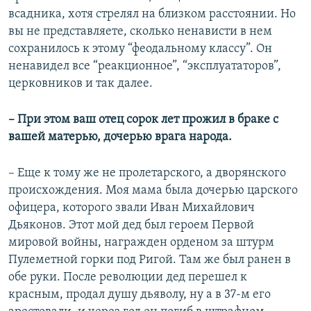
всадника, хотя стрелял на близком расстоянии. Но
вы не представляете, сколько ненависти в нем
сохранилось к этому “феодальному классу”. Он
ненавидел все “реакционное”, “эксплуататоров”,
церковников и так далее.
– При этом ваш отец сорок лет прожил в браке с
вашей матерью, дочерью врага народа.
– Еще к тому же не пролетарского, а дворянского
происхождения. Моя мама была дочерью царского
офицера, которого звали Иван Михайлович
Дьяконов. Этот мой дед был героем Первой
мировой войны, награжден орденом за штурм
Пулеметной горки под Ригой. Там же был ранен в
обе руки. После революции дед перешел к
красным, продал душу дьяволу, ну а в 37-м его