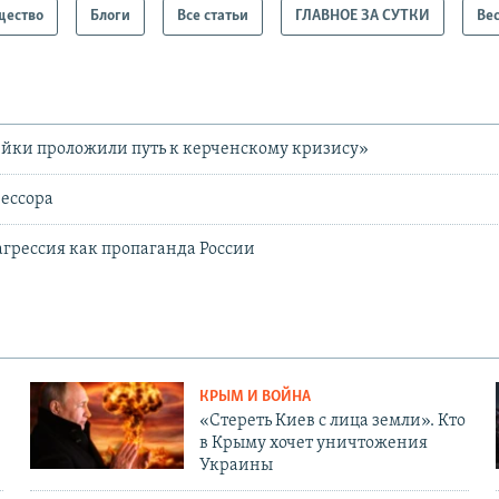
щество
Блоги
Все статьи
ГЛАВНОЕ ЗА СУТКИ
Ве
ейки проложили путь к керченскому кризису»
ессора
грессия как пропаганда России
КРЫМ И ВОЙНА
«Стереть Киев с лица земли». Кто
в Крыму хочет уничтожения
Украины