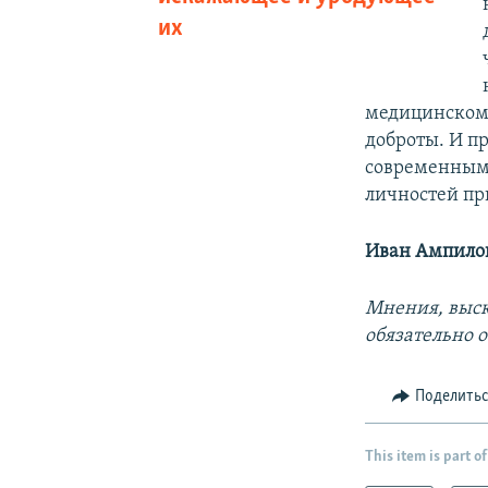
их
медицинском 
доброты. И п
современными
личностей пр
Иван Ампило
Мнения, выск
обязательно 
Поделить
This item is part of