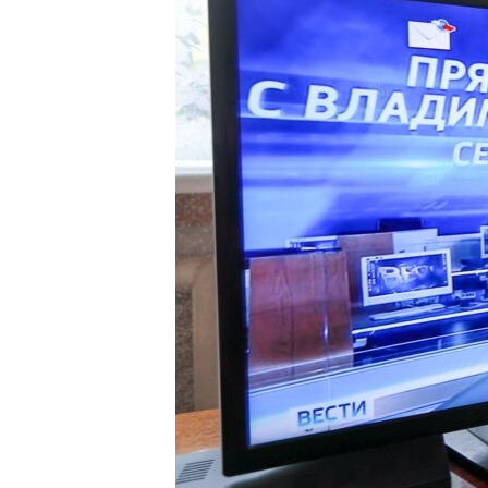
ПОБЕДИТЕЛЕЙ НЕ СУДЯТ?
КРЫМ.НЕПОКОРЕННЫЙ
ELIFBE
УКРАИНСКАЯ ПРОБЛЕМА КРЫМА