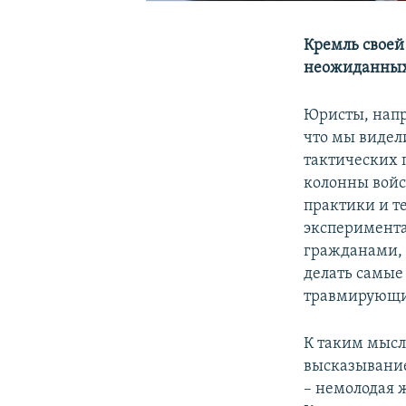
Кремль своей
неожиданных 
Юристы, напр
что мы видели
тактических 
колонны войс
практики и т
эксперимента
гражданами, 
делать самые
травмирующие
К таким мысл
высказывание
– немолодая 