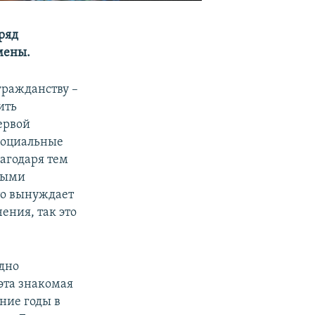
ряд
мены.
гражданству –
ить
ервой
социальные
лагодаря тем
ными
то вынуждает
ения, так это
одно
эта знакомая
ние годы в