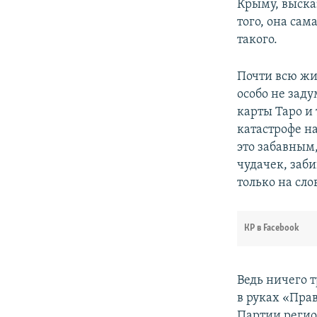
Крыму, высказ
того, она сам
такого.
Почти всю жиз
особо не заду
карты Таро и
катастрофе н
это забавным
чудачек, заби
только на слов
КР в Facebook
Ведь ничего т
в руках «Пра
Партии регион