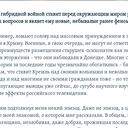
 гибридной войной ставит перед окружающим миром 
вопросов и являет ему новые, небывалые ранее фено
имер, ломают голову над массовым принуждением к 
 в Крыму. Военные, в свою очередь, не могут не отмет
преимуществ размещения старушек-психопаток как п
к вторжения – что они наблюдали в Донецке. Многие 
еории за последние годы чрезвычайно обогатились – б
м, что ставит Кремль над своими вольными и неволь
да и над многими не своими гражданами тоже – но ч
 пугающие выводы уже сейчас, до сугубо научного изуч
 эффекты российского телевидения.
ям подтолкнул меня некий эпизод. Даже не эпизод, а 
 моей знакомой, о котором мне рассказали. В общем, 
женщина, незлобивая, даже добрая, прожившая послед