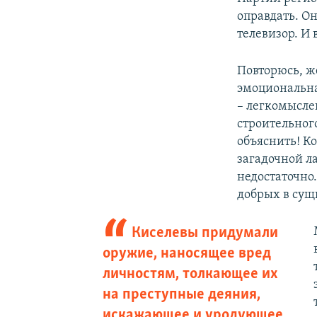
оправдать. Он
телевизор. И 
Повторюсь, же
эмоциональна.
– легкомысле
строительного
объяснить! Ко
загадочной л
недостаточно
добрых в сущ
Киселевы придумали
оружие, наносящее вред
личностям, толкающее их
на преступные деяния,
искажающее и уродующее