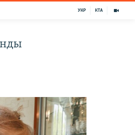
УКР
КТА
анды