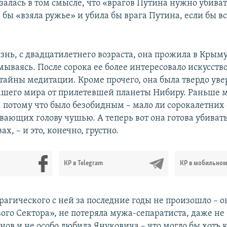
алась в том смысле, что «врагов Путина нужно убиват
а бы «взяла ружье» и убила бы врага Путина, если бы в
нь, с двадцатилетнего возраста, она прожила в Крыму
мываясь. После сорока ее более интересовало искусств
 тайны медитации. Кроме прочего, она была твердо уве
ашего мира от прилетевшей планеты Нибиру. Раньше м
, потому что было безобидным – мало ли сорокалетни
вающих голову чушью. А теперь вот она готова убивать
ах, – и это, конечно, грустно.
КР в Telegram
КР в мобильно
рагического с ней за последние годы не произошло – о
вого Сектора», не потеряла мужа-сепаратиста, даже не
ов и не особо любила Януковича – что могло бы хоть к