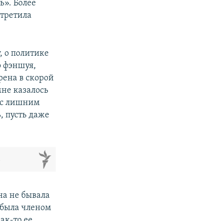
ь». Более
стретила
, о политике
о фэншуя,
рена в скорой
не казалось
х с лишним
, пусть даже
м
на не бывала
 была членом
ак-то ее