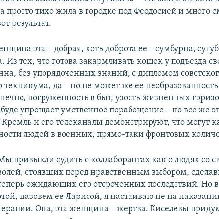
а просто тихо жила в городке под Феодосией и много 
вот результат.
нщина эта – добрая, хоть доброта ее – сумбурна, сугуб
 Из тех, что готова закармливать кошек у подъезда св
нна, без упорядоченных знаний, с дипломом советско
 техникума, да – но не может же ее необразованность
нечно, погруженность в быт, узость жизненных горизо
абуде упрощает умственное порабощение – но все же э
. Кремль и его телеканалы демонстрируют, что могут к
ности людей в военных, прямо-таки фронтовых количе
Мы привыкли судить о коллаборантах как о людях со с
волей, стоявших перед нравственным выбором, сделав
теперь ожидающих его отсроченных последствий. Но в 
этой, назовем ее Ларисой, я настаиваю не на наказании
терапии. Она, эта женщина – жертва. Киселевы приду