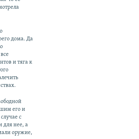
смотрела
о
оего дома. Да
го
 все
нтов и тяга к
того
алечить
ствах.
вободной
шим его и
случае с
 для нее, а
мали оружие,