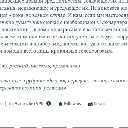
наносящее прямой вред личностям, толкающее их на 
деяния, искажающее и уродующее их. Не виновата эта
чем – пока, во всяком случае. И нам, если мы настроен
нужно думать уже сейчас о необходимой в Крыму тера
понимании – в помощи ларисам и восстановлении их
ри всем этом нашим и не нашим ученым следует, воо
 методами и приборами, понять, как удается калечит
и помощи всего лишь крикливых телепрограмм.
гов
, русский писатель, крымчанин
азанные в рубрике «Блоги», передают взгляды самих а
отражают позицию редакции
ся
Читать без VPN
Follow us
Печать