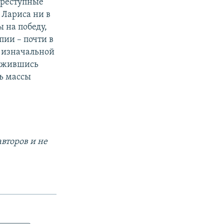
преступные
 Лариса ни в
ы на победу,
пии – почти в
 изначальной
ружившись
ь массы
второв и не