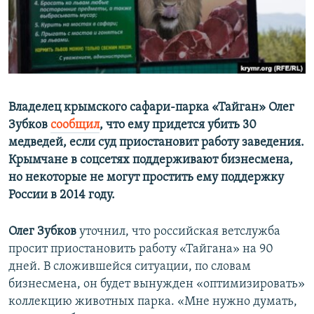
ПРИСОЕДИНЯЙТЕСЬ!
ПОБЕДИТЕЛЕЙ НЕ СУДЯТ?
КРЫМ.НЕПОКОРЕННЫЙ
ELIFBE
УКРАИНСКАЯ ПРОБЛЕМА КРЫМА
Все сайты RFE/RL
Владелец крымского сафари-парка «Тайган» Олег
Зубков
сообщил
, что ему придется убить 30
медведей, если суд приостановит работу заведения.
Крымчане в соцсетях поддерживают бизнесмена,
но некоторые не могут простить ему поддержку
России в 2014 году.
Олег Зубков
уточнил, что российская ветслужба
просит приостановить работу «Тайгана» на 90
дней. В сложившейся ситуации, по словам
бизнесмена, он будет вынужден «оптимизировать»
коллекцию животных парка. «Мне нужно думать,