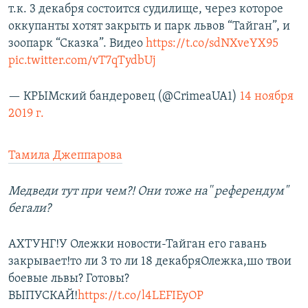
т.к. 3 декабря состоится судилище, через которое
оккупанты хотят закрыть и парк львов “Тайган”, и
зоопарк “Сказка”. Видео
https://t.co/sdNXveYX95
pic.twitter.com/vT7qTydbUj
— КРЫМский бандеровец (@CrimeaUA1)
14 ноября
2019 г.
Тамила Джеппарова
Медведи тут при чем?! Они тоже на'' референдум"
бегали?
АХТУНГ!У Олежки новости-Тайган его гавань
закрывает!то ли 3 то ли 18 декабряОлежка,шо твои
боевые львы? Готовы?
ВЫПУСКАЙ!
https://t.co/l4LEFIEyOP