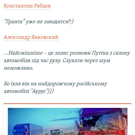
Константин Рябцов
“Гранта” уже не заводится?:)
Александр Янковский
...Найсмішніше – це запис розмови Путіна з салону
автомобіля під час руху. Слухати через шум
неможливо.
Бо їхав він на найдорожчому російському
автомобілі "Аурус")))