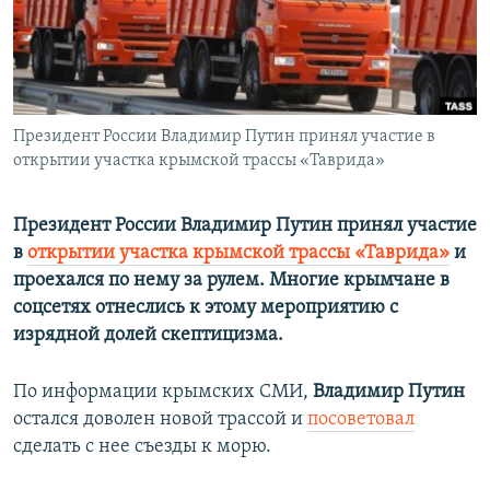
ПРИСОЕДИНЯЙТЕСЬ!
ПОБЕДИТЕЛЕЙ НЕ СУДЯТ?
КРЫМ.НЕПОКОРЕННЫЙ
ELIFBE
Президент России Владимир Путин принял участие в
УКРАИНСКАЯ ПРОБЛЕМА КРЫМА
открытии участка крымской трассы «Таврида»
Все сайты RFE/RL
Президент России Владимир Путин принял участие
в
открытии участка крымской трассы «Таврида»
и
проехался по нему за рулем. Многие крымчане в
соцсетях отнеслись к этому мероприятию с
изрядной долей скептицизма.
По информации крымских СМИ,
Владимир Путин
остался доволен новой трассой и
посоветовал
сделать с нее съезды к морю.