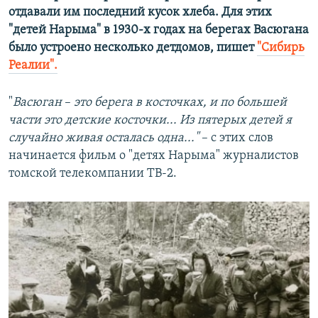
отдавали им последний кусок хлеба. Для этих
"детей Нарыма" в 1930-х годах на берегах Васюгана
было устроено несколько детдомов, пишет
"Сибирь
Реалии".
"
Васюган
–
это берега в косточках, и по большей
части это детские косточки... Из пятерых детей я
случайно живая осталась одна..."
– с этих слов
начинается фильм о "детях Нарыма" журналистов
томской телекомпании ТВ-2.