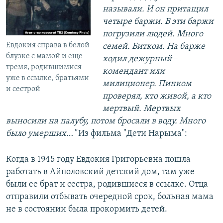
называли. И он притащил
четыре баржи. В эти баржи
погрузили людей. Много
Евдокия справа в белой
семей. Битком. На барже
блузке с мамой и еще
ходил дежурный
–​
тремя, родившимися
комендант или
уже в ссылке, братьями
милиционер. Пинком
и сестрой
проверял, кто живой, а кто
мертвый. Мертвых
выносили на палубу, потом бросали в воду. Много
было умерших…"
Из фильма "Дети Нарыма":
Когда в 1945 году Евдокия Григорьевна пошла
работать в Айполовский детский дом, там уже
были ее брат и сестра, родившиеся в ссылке. Отца
отправили отбывать очередной срок, больная мама
не в состоянии была прокормить детей.