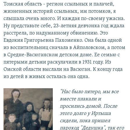
Томская область - регион ссыльных и палачей,
жизненных историй ссыльных, им потомков, я
слышала очень много. И каждая по-своему ужасна.
Ну представьте себе, 23-летняя девчонка год ждала
расстрела, по надуманному обвинению. Это
Евдокия Григорьевна Пахоменко. Она была одной
из воспитательниц сначала в Айполовском, а потом
в Средне-Васюганском детском доме. Ее семью с
пятерыми детьми раскулачили в 1931 году. Из
Омской области выслали на Васюган. К концу года
из детей в живых осталась она одна.
"Нас было пятеро, мы все
вместе плакали и
просились домой. После
этого долго у Иртыша
сидели, пока пришел
пароход "Дедушка", так его