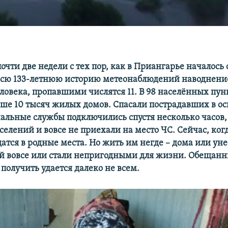
чти две недели с тех пор, как в Приангарье началось
всю 133-летнюю историю метеонаблюдений наводнение
еловека, пропавшими числятся 11. В 98 населённых пун
ьше 10 тысяч жилых домов. Спасали пострадавших в о
иальные службы подключились спустя несколько часов,
елений и вовсе не приехали на место ЧС. Сейчас, когд
атся в родные места. Но жить им негде – дома или ун
й вовсе или стали непригодными для жизни. Обещан
получить удается далеко не всем.