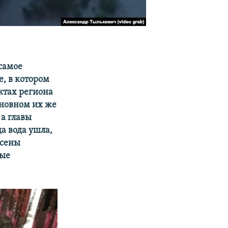
 самое
, в котором
ктах региона
сновном их же
 а главы
а вода ушла,
есены
ные