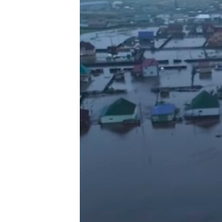
ПОБЕДИТЕЛЕЙ НЕ СУДЯТ?
КРЫМ.НЕПОКОРЕННЫЙ
ELIFBE
УКРАИНСКАЯ ПРОБЛЕМА КРЫМА