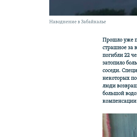
Наводнение в Забайкалье
Прошло уже по
страшное за 
погибли 22 ч
затопило бол
соседи. Спец
некоторых пос
люди возвращ
большой водо
компенсации 