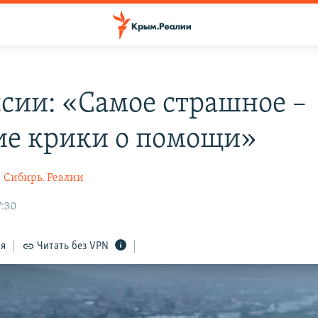
ссии: «Самое страшное –
ие крики о помощи»
а
Сибирь. Реалии
7:30
ся
Читать без VPN