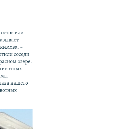
 остов или
казывает
кимова. –
ютили соседи
расном озере.
 животных
и мы
лава нашего
ивотных