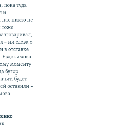
, пока туда
л и
 нас никто не
и тоже
разговаривал,
 – ни слова о
 в отставке
т Евдокимова
 тому моменту
да бугор
ачит, будет
тей оставили –
имова
еенко
ах