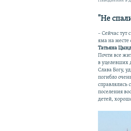
Наводнение в д
"Не спали
– Сейчас тут
яма на месте
Татьяна Цын
Почти все жи
в уцелевших д
Слава Богу, 
погибло очень
справлялись 
поселения во
детей, хорош