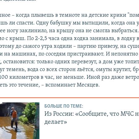
ное – когда плывешь в темноте на детские крики "пом
ешь ли спасти. Одну бабушку мы вытащили, когда она у
нее ногу заклинило, на крышу она не смогла выбратьс
 с крыш. По 2-2,5 часа одна ходка занимала, в лодку в
этому до самого утра ходили – партию привезу, на суш
и на машинах, по соседям пристраивают. И непонятно 
, остановится: только одних перевезут, а дом уже топи
уг темень, вода со всех сторон льётся, омуты крутит, б
100 километров в час, не меньше. Иной раз даже ветр
еть это течение, – вспоминает Месяцев.
БОЛЬШЕ ПО ТЕМЕ:
Из России: «Сообщите, что МЧС н
делает»