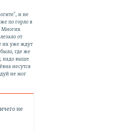
огите", и не
же по горло в
я. Многих
лезало от
е их уже ждут
было, где же
т, надо выше
рёвна несутся
одуй не мог
ичего не