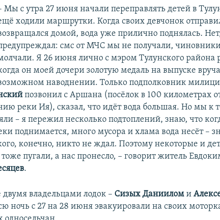
– Мы с утра 27 июня начали переправлять детей в Тулун
ещё ходили маршрутки. Когда своих девчонок отправи
возвращался домой, вода уже прилично поднялась. Нет,
предупреждал: смс от МЧС мы не получали, чиновник
молчали. Я 26 июня лично с мэром Тулунского района 
когда он моей дочери золотую медаль на выпуске вручал
возможном наводнении. Только подполковник милиции
нский
позвонил с Аршана (посёлок в 100 километрах о
ию реки Ия), сказал, что идёт вода большая. Но мы к
ли – я пережил несколько подтоплений, знаю, что ког
ки поднимается, много мусора и хлама вода несёт – зн
кого, конечно, никто не ждал. Поэтому некоторые и де
у тоже пугали, а нас пронесло, – говорит житель Евдок
есяцев
.
 двумя владельцами лодок –
Сизых Даниилом
и
Алекс
сю ночь с 27 на 28 июня эвакуировали на своих моторк
 односельчан.