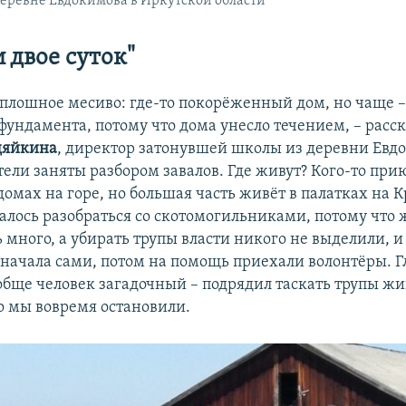
еревне Евдокимова в Иркутской области
 двое суток"
 сплошное месиво: где-то покорёженный дом, но чаще –
 фундамента, потому что дома унесло течением, – расс
дяйкина
, директор затонувшей школы из деревни Евдо
тели заняты разбором завалов. Где живут? Кого-то при
омах на горе, но большая часть живёт в палатках на К
удалось разобраться со скотомогильниками, потому что
 много, а убирать трупы власти никого не выделили, 
сначала сами, потом на помощь приехали волонтёры. Г
обще человек загадочный – подрядил таскать трупы ж
о мы вовремя остановили.