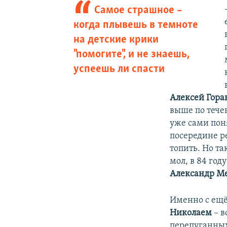
Самое страшное –
когда плывешь в темноте
на детские крики
"помогите", и не знаешь,
успеешь ли спасти
Алексей Гора
выше по течен
уже сами поня
посередине ре
топить. Но та
мол, в 84 год
Александр М
Именно с ещё
Николаем
– в
перепуганных