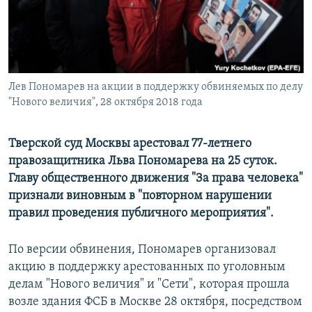
ПРИСОЕДИНЯЙТЕСЬ!
ПОБЕДИТЕЛЕЙ НЕ СУДЯТ?
КРЫМ.НЕПОКОРЕННЫЙ
ELIFBE
Лев Пономарев на акции в поддержку обвиняемых по делу
УКРАИНСКАЯ ПРОБЛЕМА КРЫМА
"Нового величия", 28 октября 2018 года
Все сайты RFE/RL
Тверской суд Москвы арестовал 77-летнего
правозащитника Льва Пономарева на 25 суток.
Главу общественного движения "За права человека"
признали виновным в "повторном нарушении
правил проведения публичного мероприятия".
По версии обвинения, Пономарев организовал
акцию в поддержку арестованных по уголовным
делам "Нового величия" и "Сети", которая прошла
возле здания ФСБ в Москве 28 октября, посредством