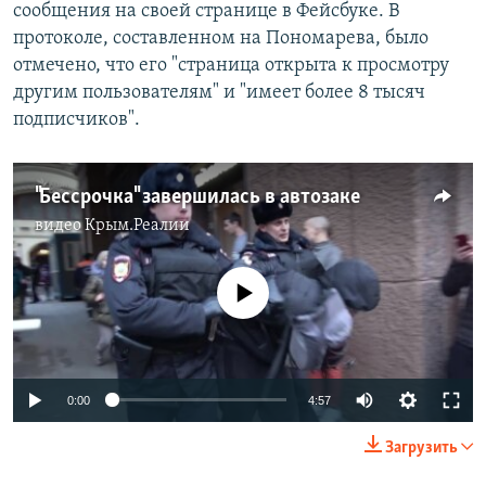
сообщения на своей странице в Фейсбуке. В
протоколе, составленном на Пономарева, было
отмечено, что его "страница открыта к просмотру
другим пользователям" и "имеет более 8 тысяч
подписчиков".
"Бессрочка" завершилась в автозаке
видео
Крым.Реалии
No media source currently available
0:00
4:57
Загрузить