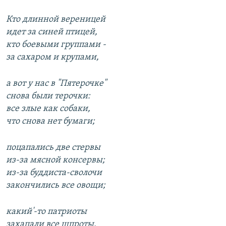
Кто длинной вереницей
идет за синей птицей,
кто боевыми группами -
за сахаром и крупами,
а вот у нас в "Пятерочке"
снова были терочки:
все злые как собаки,
что снова нет бумаги;
поцапались две стервы
из-за мясной консервы;
из-за буддиста-сволочи
закончились все овощи;
какий'-то патриоты
захапали все шпроты,