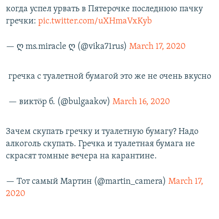
когда успел урвать в Пятерочке последнюю пачку
гречки:
pic.twitter.com/uXHmaVxKyb
— ღ ms.miracle ღ (@vika71rus)
March 17, 2020
гречка с туалетной бумагой это же не очень вкусно
— виктöр б. (@bulgaakov)
March 16, 2020
Зачем скупать гречку и туалетную бумагу? Надо
алкоголь скупать. Гречка и туалетная бумага не
скрасят томные вечера на карантине.
— Тот самый Мартин (@martin_camera)
March 17,
2020