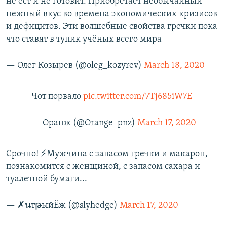
не ест и не готовит. Приобретает необычайный
нежный вкус во времена экономических кризисов
и дефицитов. Эти волшебные свойства гречки пока
что ставят в тупик учёных всего мира
— Олег Козырев (@oleg_kozyrev)
March 18, 2020
Чот порвало
pic.twitter.com/7Tj685iW7E
— Оранж (@Orange_pnz)
March 17, 2020
Срочно! ⚡Мужчина с запасом гречки и макарон,
познакомится с женщиной, с запасом сахара и
туалетной бумаги...
— ✗นтթыйЁж (@slyhedge)
March 17, 2020