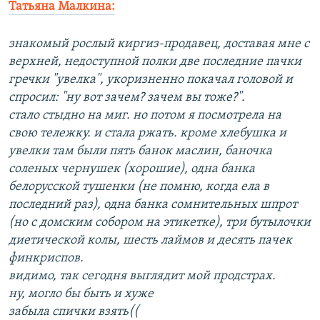
Татьяна Малкина:
знакомый рослый киргиз-продавец, доставая мне с
верхней, недоступной полки две последние пачки
гречки "увелка", укоризненно покачал головой и
спросил: "ну вот зачем? зачем вы тоже?".
стало стыдно на миг. но потом я посмотрела на
свою тележку. и стала ржать. кроме хлебушка и
увелки там были пять банок маслин, баночка
соленых чернушек (хорошие), одна банка
белорусской тушенки (не помню, когда ела в
последний раз), одна банка сомнительных шпрот
(но с домским собором на этикетке), три бутылочки
диетической колы, шесть лаймов и десять пачек
финкриспов.
видимо, так сегодня выглядит мой продстрах.
ну, могло бы быть и хуже
забыла спички взять((