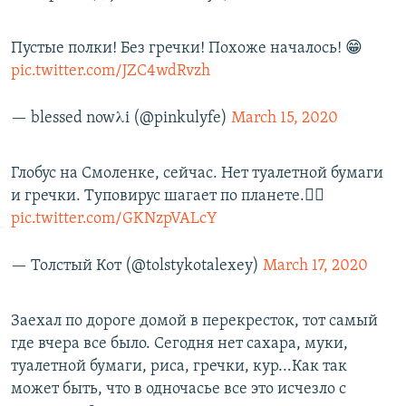
Пустые полки! Без гречки! Похоже началось! 😁
pic.twitter.com/JZC4wdRvzh
— blessed nowλi (@pinkulyfe)
March 15, 2020
Глобус на Смоленке, сейчас. Нет туалетной бумаги
и гречки. Туповирус шагает по планете.🤦‍♂️
pic.twitter.com/GKNzpVALcY
— Толстый Кот (@tolstykotalexey)
March 17, 2020
Заехал по дороге домой в перекресток, тот самый
где вчера все было. Сегодня нет сахара, муки,
туалетной бумаги, риса, гречки, кур...Как так
может быть, что в одночасье все это исчезло с