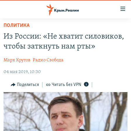
Доступность
ссылки
Вернуться
ПОЛИТИКА
к
НОВОСТИ
Из России: «Не хватит силовиков,
основному
СПЕЦПРОЕКТЫ
содержанию
чтобы заткнуть нам рты»
ВОДА
Вернутся
ГРУЗ 200
к
Марк Крутов
Радио Свобода
ИСТОРИЯ
КАРТА ВОЕННЫХ ОБЪЕКТОВ КРЫМА
главной
04 мая 2019, 10:30
ЕЩЕ
11 ЛЕТ ОККУПАЦИИ КРЫМА. 11 ИСТОРИЙ СОПРОТИВЛЕНИЯ
навигации
Вернутся
РАДІО СВОБОДА
ИНТЕРАКТИВ
Поделиться
Читать без VPN
к
КАК ОБОЙТИ БЛОКИРОВКУ
ИНФОГРАФИКА
поиску
ТЕЛЕПРОЕКТ КРЫМ.РЕАЛИИ
Українською
СОВЕТЫ ПРАВОЗАЩИТНИКОВ
Qırımtatar
ПРОПАВШИЕ БЕЗ ВЕСТИ