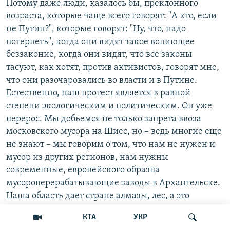
Потому даже люди, казалось бы, преклонного
возраста, которые чаще всего говорят: "А кто, если
не Путин?", которые говорят: "Ну, что, надо
потерпеть", когда они видят такое вопиющее
беззаконие, когда они видят, что все законы
тасуют, как хотят, против активистов, говорят мне,
что они разочаровались во власти и в Путине.
Естественно, наш протест является в равной
степени экологическим и политическим. Он уже
перерос. Мы добьемся не только запрета ввоза
московского мусора на Шиес, но – ведь многие еще
не знают – мы говорим о том, что нам не нужен и
мусор из других регионов, нам нужны
современные, европейского образца
мусороперерабатывающие заводы в Архангельске.
Наша область дает стране алмазы, лес, а это
огромные доходы, но мы, жители Архангельской
КТА
УКР
области, ощущаем себя как колония, пожалуй,