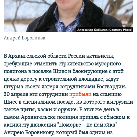
ПРИСОЕДИНЯЙТЕСЬ!
ПОБЕДИТЕЛЕЙ НЕ СУДЯТ?
КРЫМ.НЕПОКОРЕННЫЙ
ELIFBE
Андрей Боровиков
УКРАИНСКАЯ ПРОБЛЕМА КРЫМА
Все сайты RFE/RL
В Архангельской области России активисты,
требующие отменить строительство мусорного
полигона в поселке Шиес и блокирующие с этой
целью дорогу к строительной площадке, ждут
штурма своего лагеря сотрудниками Росгвардии.
30 апреля эти сотрудники
прибыли
на станцию
Шиес в специальном поезде, из которого выгрузили
также щиты, каски и оружие. В этот же день в
самом Архангельске полиция пришла с обыском к
активисту движения "Поморье – не помойка"
Андрею Боровикову, который был одним из