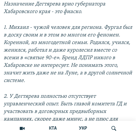
Назначение Дегтярева врио губернатора
Хабаровского края - это фиаско.
1. Михаил - чужой человек для региона. Фургал был
в доску своим и в этом во многом его феномен.
Коренной, из многодетной семьи. Родился, учился,
женился, работал и даже куролесил вместе со
всеми в «святые 90-е». Бренд ЛДПР никого в
Хабаровске не интересует. Не понимать этого,
значит жить даже не на Луне, а в другой солнечной
системе.
2. У Дегтярева полностью отсутствует
управленческий опыт. Быть главой комитета ГД и
участвовать в договорных предвыборных
кампаниях, скорее даже минус, а не плюс для
управленца. Знания на уровне того, как носить
КТА
УКР
костюм и завязывать галстук. Позиция