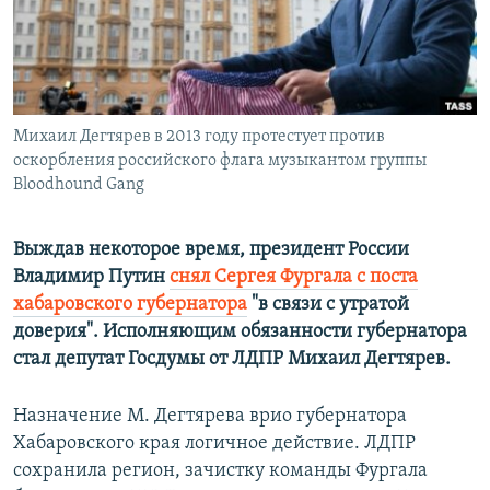
ПРИСОЕДИНЯЙТЕСЬ!
ПОБЕДИТЕЛЕЙ НЕ СУДЯТ?
КРЫМ.НЕПОКОРЕННЫЙ
ELIFBE
Михаил Дегтярев в 2013 году протестует против
УКРАИНСКАЯ ПРОБЛЕМА КРЫМА
оскорбления российского флага музыкантом группы
Все сайты RFE/RL
Bloodhound Gang
Выждав некоторое время, президент России
Владимир Путин
снял Сергея Фургала с поста
хабаровского губернатора
"в связи с утратой
доверия". Исполняющим обязанности губернатора
стал депутат Госдумы от ЛДПР Михаил Дегтярев.
Назначение М. Дегтярева врио губернатора
Хабаровского края логичное действие. ЛДПР
сохранила регион, зачистку команды Фургала