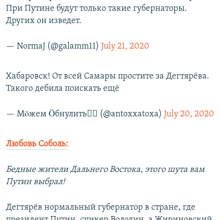
При Путине будут только такие губернаторы.
Других он изведет.
— NormaJ (@galamm11)
July 21, 2020
Хабаровск! От всей Самары простите за Дегтярёва.
Такого дебила поискать ещё
— Мöжем Öбнулить🏴‍☠️ (@antoxxatoxa)
July 20, 2020
Любовь Соболь:
Бедные жители Дальнего Востока, этого шута вам
Путин выбрал!
Дегтярёв нормальный губернатор в стране, где
президент Путин, спикер Володин, а Жириновский