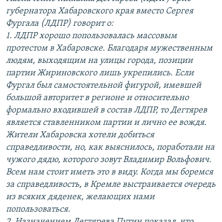
губернатора Хабаровского края вместо Сергея
Фургала (ЛДПР) говорит о:
1. ЛДПР хорошо попользовалась массовым
протестом в Хабаровске. Благодаря мужественным
людям, выходящим на улицы города, позиции
партии Жириновского лишь укрепились. Если
Фургал был самостоятельной фигурой, имевшей
большой авторитет в регионе и относительно
формально входившей в состав ЛДПР, то Дегтярев
является ставленником партии и лично ее вождя.
Жители Хабаровска хотели добиться
справедливости, но, как выяснилось, поработали на
чужого дядю, которого зовут Владимир Вольфович.
Всем нам стоит иметь это в виду. Когда мы боремся
за справедливость, в Кремле выстраивается очередь
из всяких дяденек, желающих нами
попользоваться.
2. Назначением Дегтярева Путин показал, что