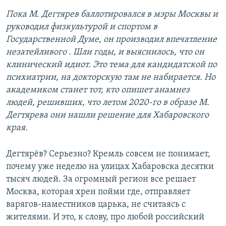
Пока М. Дегтярев баллотировался в мэры Москвы и
руководил физкультурой и спортом в
Государственной Думе, он производил впечатление
незатейливого . Шли годы, и выяснилось, что он
клинический идиот. Это тема для кандидатской по
психиатрии, на докторскую там не набирается. Но
академиком станет тот, кто опишет анамнез
людей, решивших, что летом 2020-го в образе М.
Дегтярева они нашли решение для Хабаровского
края.
Дегтярёв? Серьезно? Кремль совсем не понимает,
почему уже неделю на улицах Хабаровска десятки
тысяч людей. За огромный регион все решает
Москва, которая хрен пойми где, отправляет
варягов-наместников царька, не считаясь с
жителями. И это, к слову, про любой российский