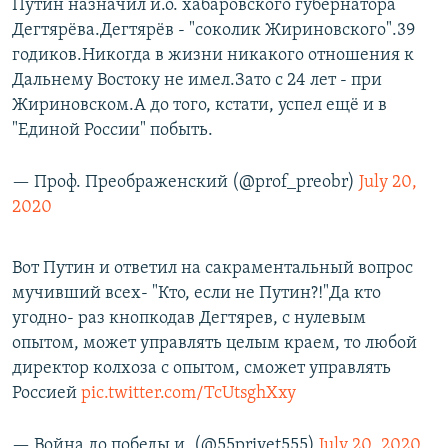
Путин назначил и.о. хабаровского губернатора
Дегтярёва.Дегтярёв - "соколик Жириновского".39
годиков.Никогда в жизни никакого отношения к
Дальнему Востоку не имел.Зато с 24 лет - при
Жириновском.А до того, кстати, успел ещё и в
"Единой России" побыть.
— Проф. Преображенский (@prof_preobr)
July 20,
2020
Вот Путин и ответил на сакраментальный вопрос
мучивший всех- "Кто, если не Путин?!"Да кто
угодно- раз кнопкодав Дегтярев, с нулевым
опытом, может управлять целым краем, то любой
директор колхоза с опытом, сможет управлять
Россией
pic.twitter.com/TcUtsghXxy
— Война до победы и. (@55privet555)
July 20, 2020