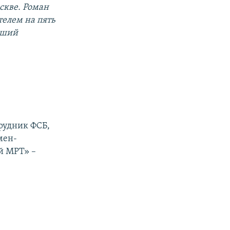
скве. Роман
телем на пять
вший
рудник ФСБ,
мен-
й МРТ» –