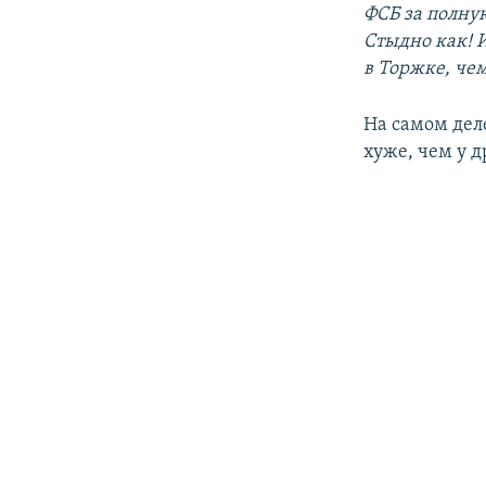
ФСБ за полную
Стыдно как! 
в Торжке, чем 
На самом деле
хуже, чем у д