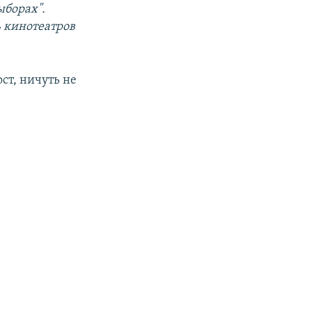
ыборах".
ь кинотеатров
ст, ничуть не