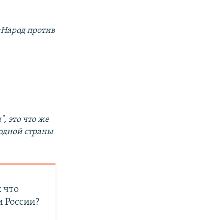
«Народ против
, это что же
 одной страны
: что
 России?