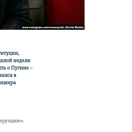
титуции,
ошлой недели
ть о Путине –
вился в
димира
ррупции».