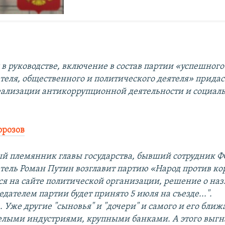
 в руководстве, включение в состав партии «успешного
еля, общественного и политического деятеля» придас
еализации антикоррупционной деятельности и социал
орозов
ый племянник главы государства, бывший сотрудник Ф
ель Роман Путин возглавит партию «Народ против ко
ся на сайте политической организации, решение о на
дателем партии будет принято 5 июля на съезде...".
. Уже другие "сыновья" и "дочери" и самого и его бли
лыми индустриями, крупными банками. А этого выгн