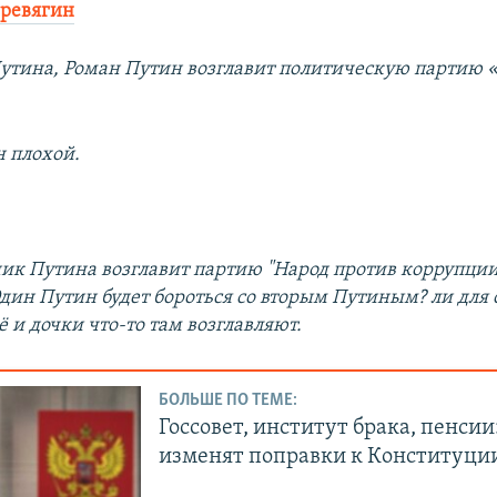
еревягин
тина, Роман Путин возглавит политическую партию 
н плохой.
ик Путина возглавит партию "Народ против коррупции"
Один Путин будет бороться со вторым Путиным? ли для
 и дочки что-то там возглавляют.
БОЛЬШЕ ПО ТЕМЕ:
Госсовет, институт брака, пенсии
изменят поправки к Конституции