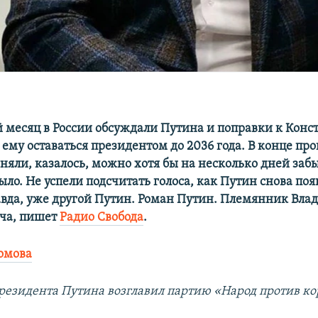
 месяц в России обсуждали Путина и поправки к Конс
ему оставаться президентом до 2036 года. В конце пр
няли, казалось, можно хотя бы на несколько дней забы
было. Не успели подсчитать голоса, как Путин снова поя
авда, уже другой Путин. Роман Путин. Племянник Вла
ча, пишет
Радио Свобода
.
омова
езидента Путина возглавил партию «Народ против ко