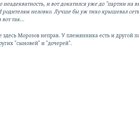
 неадекватность, и вот докатился уже до "партии на в
И родителям неловко. Лучше бы уж тихо крышевал сет
вот так...
 здесь Морозов неправ. У племянника есть и другой по
ругих "сыновей" и "дочерей".