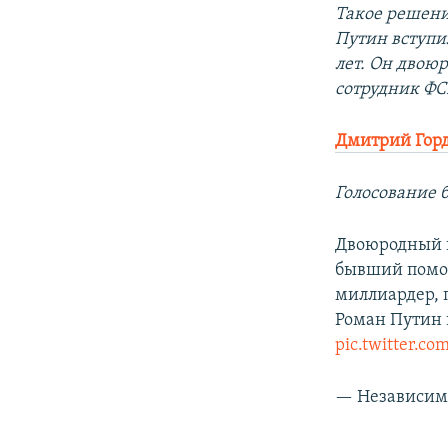
Такое решени
Путин вступил
лет. Он двою
сотрудник ФС
Дмитрий Гор
Голосование 
Двоюродный п
бывший помо
миллиардер, 
Роман Путин 
pic.twitter.c
— Независимы