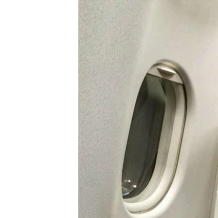
ПОБЕДИТЕЛЕЙ НЕ СУДЯТ?
КРЫМ.НЕПОКОРЕННЫЙ
ELIFBE
УКРАИНСКАЯ ПРОБЛЕМА КРЫМА