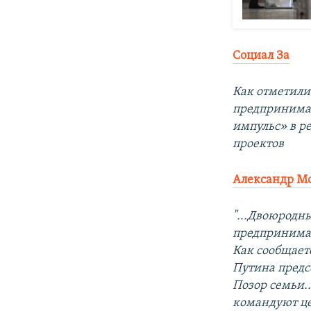
Социал За
Как отметили
предпринимат
импульс» в р
проектов
Александр М
"...Двоюродн
предпринимат
Как сообщает
Путина предсе
Позор семьи..
командуют це