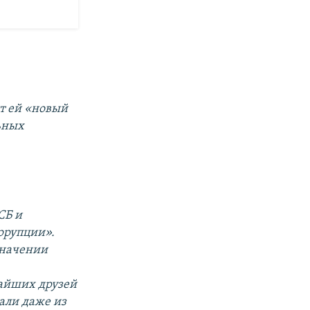
т ей «новый
ьных
СБ и
ррупции».
значении
жайших друзей
али даже из