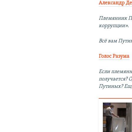
Александр Д
Племянник Пу
коррупции».
Всё вам Пути
Голос Разума
Если племянн
получается? 
Путиных? Ещё