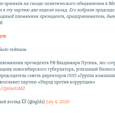
е приняли на съезде политического объединения в Мо
 в эту партию две недели назад. Его избрали председа
родный племянник президента, предприниматель, бы
Б.
дон
было тайным.
лемянник президента РФ Владимира Путина, экс-сот
щник новосибирского губернатора, успешный бизнес
председатель совета директоров ООО «Группа компани
возглавит партию «Народ против коррупции»
om/Qj6IseIzMZ
й взгляд 💥 (@zgldz)
July 4, 2020