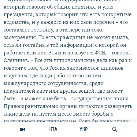
который говорит об общих понятиях, и указ
президента, который говорит, что есть конкретные
ведомства, и у каждого из них свои перечни – что
составляет гостайну, а эти перечни тоже
засекречены. То есть гражданин не может узнать,
есть ли гостайна в той информации, с которой он
работает или нет. Этим и пользуется ФСБ, – говорит
Оленичев. – Все эти шпиономанские дела как раз и
говорят о том, что Россия закрывается: шпионов
ищут там, где люди работают по линии
международного сотрудничества, среди
покупателей карт или других вещей, где может
быть – а может и не быть – государственная тайна.
Правоохранительные органы пытаются развернуть
такие дела на пустом месте вместо борьбы с
настоящими преступниками. Если бы люди знали,
что они получают запрещенные сведения, они бы
КТА
УКР