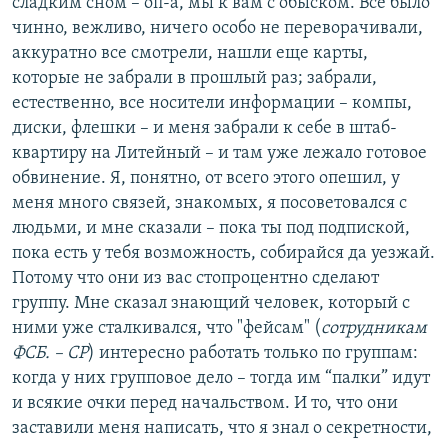
сладким сном – оп-а, мы к вам с обыском. Все было
чинно, вежливо, ничего особо не переворачивали,
аккуратно все смотрели, нашли еще карты,
которые не забрали в прошлый раз; забрали,
естественно, все носители информации – компы,
диски, флешки – и меня забрали к себе в штаб-
квартиру на Литейный – и там уже лежало готовое
обвинение. Я, понятно, от всего этого опешил, у
меня много связей, знакомых, я посоветовался с
людьми, и мне сказали – пока ты под подпиской,
пока есть у тебя возможность, собирайся да уезжай.
Потому что они из вас стопроцентно сделают
группу. Мне сказал знающий человек, который с
ними уже сталкивался, что "фейсам" (
сотрудникам
ФСБ. – СР
) интересно работать только по группам:
когда у них групповое дело – тогда им “палки” идут
и всякие очки перед начальством. И то, что они
заставили меня написать, что я знал о секретности,