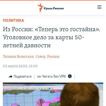
Доступность
ссылки
Вернуться
ПОЛИТИКА
к
НОВОСТИ
Из России: «Теперь это гостайна».
основному
СПЕЦПРОЕКТЫ
содержанию
Уголовное дело за карты 50-
ВОДА
Вернутся
ГРУЗ 200
летней давности
к
ИСТОРИЯ
КАРТА ВОЕННЫХ ОБЪЕКТОВ КРЫМА
главной
Татьяна Вольтская
Север. Реалии
ЕЩЕ
11 ЛЕТ ОККУПАЦИИ КРЫМА. 11 ИСТОРИЙ СОПРОТИВЛЕНИЯ
навигации
Вернутся
02 марта 2020, 13:00
РАДІО СВОБОДА
ИНТЕРАКТИВ
к
КАК ОБОЙТИ БЛОКИРОВКУ
ИНФОГРАФИКА
Поделиться
Читать без VPN
поиску
ТЕЛЕПРОЕКТ КРЫМ.РЕАЛИИ
Українською
СОВЕТЫ ПРАВОЗАЩИТНИКОВ
Qırımtatar
ПРОПАВШИЕ БЕЗ ВЕСТИ