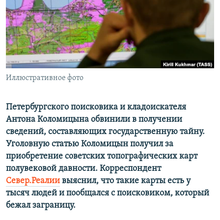
ПРИСОЕДИНЯЙТЕСЬ!
ПОБЕДИТЕЛЕЙ НЕ СУДЯТ?
КРЫМ.НЕПОКОРЕННЫЙ
ELIFBE
УКРАИНСКАЯ ПРОБЛЕМА КРЫМА
Все сайты RFE/RL
Иллюстративное фото
Петербургского поисковика и кладоискателя
Антона Коломицына обвинили в получении
сведений, составляющих государственную тайну.
Уголовную статью Коломицын получил за
приобретение советских топографических карт
полувековой давности. Корреспондент
Север.Реалии
выяснил, что такие карты есть у
тысяч людей и пообщался с поисковиком, который
бежал заграницу.