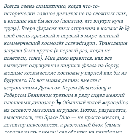
Всегда очень симпатично, когда что-то-
исторически-важное делается не на сложных щах,
а внешне как бы легко (понятно, что внутри куча
труда). Вчера @spacex таки отправила в космос 💫🚀
свой очень красивый и первый в мире частный
коммерческий космолёт #crewdragon . Трансляция
запуска была крутая (в первый раз, когда не
полетели, тоже). Мне дико нравится, как все
выглядит: олдскульная надпись @nasa на борту,
модные космические костюмы у парней как бы из
будущего. Но вот милая деталь: вместе с
астронавтами Дугласом Херли @astro.doug и
Робертом Бенкеном третьим в ряду сидел мелкий
плюшевый динозавр 🦕 Обычный такой #spacedino
из сетевого магазина игрушек. Потом, разумеется,
выяснилось, что Space Dino — не просто милота, а
детектор невесомости, а разгонный блок (самая
дорогая часть ракеты) сел обратно на платформу