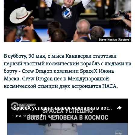
ПРИСОЕДИНЯЙТЕСЬ!
ПОБЕДИТЕЛЕЙ НЕ СУДЯТ?
КРЫМ.НЕПОКОРЕННЫЙ
ELIFBE
УКРАИНСКАЯ ПРОБЛЕМА КРЫМА
Все сайты RFE/RL
В субботу, 30 мая, с мыса Канаверал стартовал
первый частный космический корабль с людьми на
борту - Crew Dragon компании SpaceX Илона
Маска. Crew Dragon нес к Международной
космической станции двух астронавтов НАСА.
SpaceX успешно вывел человека в космос (видео)
видео
Крым.Реалии