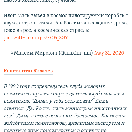
бабло в космос гатит, сученок.
Илон Маск вывел в космос пилотируемый корабль с
двумя астронавтами. А в России за последнее время
тоже выросла космическая отрасль:
pic.twitter.com/jO7xCPqXSY
— ⭐️Максим Мирович (@maxim_nm)
May 31, 2020
Константин Колачев
В 1990 году сопредседатель клуба молодых
политиков спросил сопредседателя клуба молодых
политиков: "Дима, у тебя есть мечта?" Дима
ответил: "Да, Костя, стать министром иностранных
дел". Дима в итоге возглавил Роскосмос. Костя стал
фэйсбучным политологом, диванным экспертом и
политическим консультантом в отсутствие