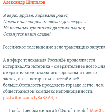
Александр Шипилов
Я верю, друзья, караваны ракет,
Помчат нас вперед от звезды до звезды...
На пыльных тропинках далеких планет,
Останутся наши следы!
Российское телевидение вело трансляцию запуска.
А в эфире телеканала Россия24 продолжается
истерика.Эта истерика - омерзительнее всего.Она
омерзительнее тотального воровства и нового
застоя, из-за которых мы отстаём всё
больше.Отсталость преодолеть гораздо легче, чем
общестрановой комплекс неполноценности.
pic.twitter.com/Iy8aK8A4Jo
— Проф. Преображенский (@prof_preobr)
May 31,