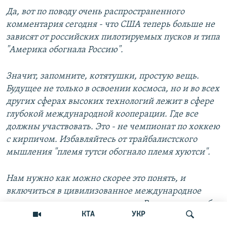
Да, вот по поводу очень распространенного
комментария сегодня - что США теперь больше не
зависят от российских пилотируемых пусков и типа
"Америка обогнала Россию".
Значит, запомните, котятушки, простую вещь.
Будущее не только в освоении космоса, но и во всех
других сферах высоких технологий лежит в сфере
глубокой международной кооперации. Где все
должны участвовать. Это - не чемпионат по хоккею
с кирпичом. Избавляйтесь от трайбалистского
мышления "племя тутси обогнало племя хуютси".
Нам нужно как можно скорее это понять, и
включиться в цивилизованное международное
разделение труда и кооперацию. Вместо того чтобы
КТА
УКР
строить стены. Mr. Gorbachev, Tear Down This Wall