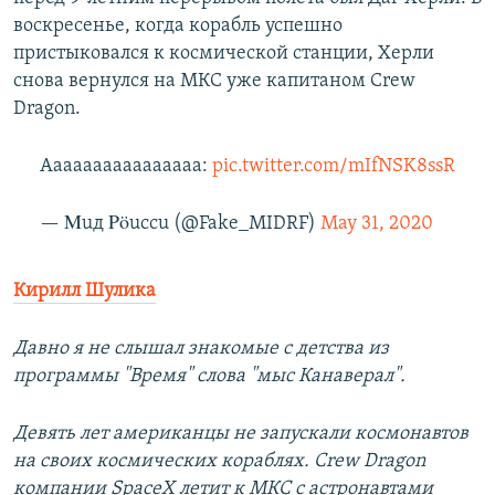
воскресенье, когда корабль успешно
720p
1080p
пристыковался к космической станции, Херли
снова вернулся на МКС уже капитаном Crew
Dragon.
Аааааааааааааааа:
pic.twitter.com/mIfNSK8ssR
— Μuд Ρöuccu (@Fake_MIDRF)
May 31, 2020
Кирилл Шулика
Давно я не слышал знакомые с детства из
программы "Время" слова "мыс Канаверал".
Девять лет американцы не запускали космонавтов
на своих космических кораблях. Crew Dragon
компании SpaceX летит к МКС с астронавтами