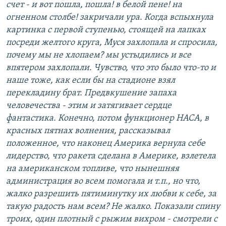
счет - и вот пошла, пошла! в белой пене! на
огненном столбе! закричали ура. Когда вспыхнула
картинка с первой ступенью, стоящей на лапках
посреди желтого круга, Муся захлопала и спросила,
почему мы не хлопаем? мы устыдились и все
впятером захлопали. Чувство, что это было что-то и
наше тоже, как если бы на стадионе взял
перекладину брат. Предвкушение запаха
человечества - этим и затягивает сердце
фантастика. Конечно, потом функционер НАСА, в
красных пятнах волнения, рассказывал
положенное, что наконец Америка вернула себе
лидерство, что ракета сделана в Америке, взлетела
на американском топливе, что нынешняя
администрация во всем помогала и т.п., но что,
жалко разрешить пятиминутку их любви к себе, за
такую радость нам всем? Не жалко. Показали спину
троих, один плотный с рыжим вихром - смотрели с