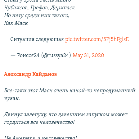
Стоит у трона очень много
Чубайсов, Грефов, Дерипаск
Но нету среди них такого,
Как Маск
Ситуация следующая
pic.twitter.com/5Pj5hFglsE
— Роисся24 (@russya24)
May 31, 2020
Александр Кайданов
Все-таки этот Маск очень какой-то непродуманный
чувак.
Двинул залепуху, что давешним запуском может
гордиться все человечество!
Не Америка, а человечество!