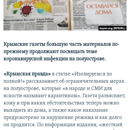
ПРИСОЕДИНЯЙТЕСЬ!
ПОБЕДИТЕЛЕЙ НЕ СУДЯТ?
КРЫМ.НЕПОКОРЕННЫЙ
ELIFBE
УКРАИНСКАЯ ПРОБЛЕМА КРЫМА
Все сайты RFE/RL
Крымские газеты большую часть материалов по-
прежнему продолжают посвящать теме
коронавирусной инфекции на полуострове.
«Крымская правда»
в статье «Изолируемся по
полной!» рассказывает об ограничительных мерах
на полуострове, которые «в народе и СМИ для
ясности называют карантином». Газета разъясняет,
кому и при каких обстоятельствах теперь можно
выходить из дома, а также какое наказание
предусмотрено за нарушение режима и как долго
он продлится. По информации издания, «жесткий