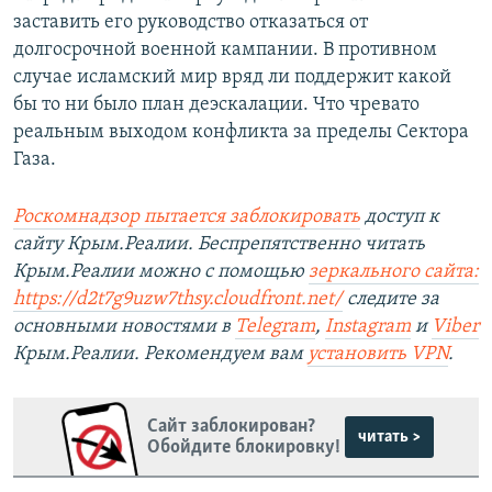
заставить его руководство отказаться от
долгосрочной военной кампании. В противном
случае исламский мир вряд ли поддержит какой
бы то ни было план деэскалации. Что чревато
реальным выходом конфликта за пределы Сектора
Газа.
Роскомнадзор пытается заблокировать
доступ к
сайту Крым.Реалии. Беспрепятственно читать
Крым.Реалии можно с помощью
зеркального сайта:
https://d2t7g9uzw7thsy.cloudfront.net/
следите за
основными новостями в
Telegram
,
Instagram
и
Viber
Крым.Реалии. Рекомендуем вам
установить VPN
.
Сайт заблокирован?
читать >
Обойдите блокировку!