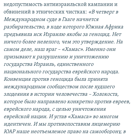
недопустимость антиизраильской кампании и
обвинений в этнических чистках:
«В четверг в
Международном суде в Гааге начнется
разбирательство, в ходе которого Южная Африка
предъявила иск Израилю якобы за геноцид. Нет
ничего более нелепого, чем это утверждение. На
самом деле, наш враг – «Хамас»
. Именно они
призывают к разрушению и уничтожению
государства Израиль, единственного
национального государства еврейского народа.
Конвенция против геноцида была принята
международным сообществом после худшего
злодеяния в истории человечества – Холокоста,
которое было направлено конкретно против евреев,
еврейского народа, с целью уничтожения
еврейской нации. И устав «Хамаса»
во многом
идентичен. И мы противопоставим лицемерию
ЮАР наше неотъемлемое право на самооборону, в