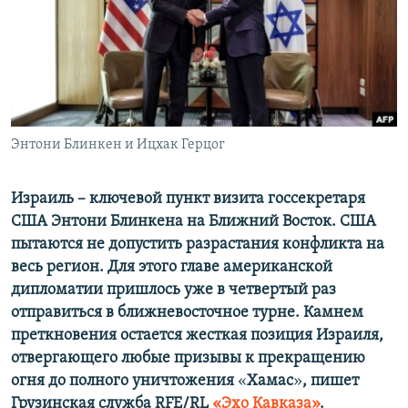
ПРИСОЕДИНЯЙТЕСЬ!
ПОБЕДИТЕЛЕЙ НЕ СУДЯТ?
КРЫМ.НЕПОКОРЕННЫЙ
ELIFBE
УКРАИНСКАЯ ПРОБЛЕМА КРЫМА
Все сайты RFE/RL
Энтони Блинкен и Ицхак Герцог
Израиль – ключевой пункт визита госсекретаря
США Энтони Блинкена на Ближний Восток. США
пытаются не допустить разрастания конфликта на
весь регион. Для этого главе американской
дипломатии пришлось уже в четвертый раз
отправиться в ближневосточное турне. Камнем
преткновения остается жесткая позиция Израиля,
отвергающего любые призывы к прекращению
огня до полного уничтожения
«
Хамас
»
, пишет
Грузинская служба RFE/RL
«Эхо Кавказа»
.