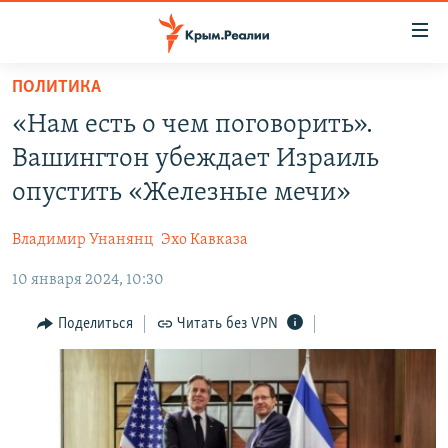
Доступность
ссылки
Вернуться
ПОЛИТИКА
к
НОВОСТИ
«Нам есть о чем поговорить».
основному
СПЕЦПРОЕКТЫ
содержанию
Вашингтон убеждает Израиль
ВОДА
Вернутся
ГРУЗ 200
опустить «Железные мечи»
к
ИСТОРИЯ
КАРТА ВОЕННЫХ ОБЪЕКТОВ КРЫМА
главной
Владимир Унанянц
Эхо Кавказа
ЕЩЕ
11 ЛЕТ ОККУПАЦИИ КРЫМА. 11 ИСТОРИЙ СОПРОТИВЛЕНИЯ
навигации
Вернутся
10 января 2024, 10:30
РАДІО СВОБОДА
ИНТЕРАКТИВ
к
КАК ОБОЙТИ БЛОКИРОВКУ
ИНФОГРАФИКА
Поделиться
Читать без VPN
поиску
ТЕЛЕПРОЕКТ КРЫМ.РЕАЛИИ
Українською
СОВЕТЫ ПРАВОЗАЩИТНИКОВ
Qırımtatar
ПРОПАВШИЕ БЕЗ ВЕСТИ