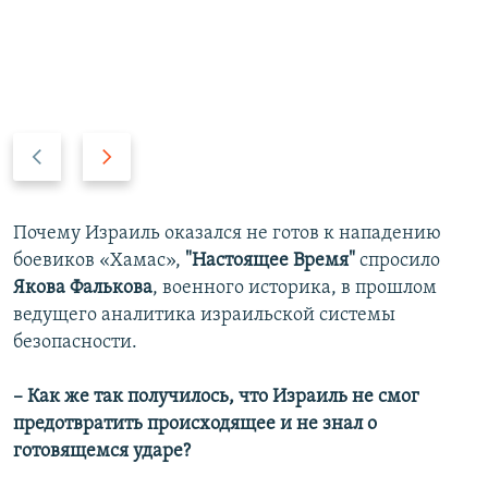
П
С
р
л
е
е
д
д
Почему Израиль оказался не готов к нападению
ы
у
боевиков «Хамас»,
"Настоящее Время"
спросило
д
ю
Якова Фалькова
, военного историка, в прошлом
у
щ
ведущего аналитика израильской системы
щ
и
безопасности.
и
й
й
с
– Как же так получилось, что Израиль не смог
с
л
предотвратить происходящее и не знал о
л
а
готовящемся ударе?
а
й