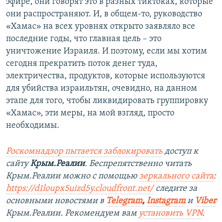
эфире, они говорят это в разных тиктоках, которые
они распространяют. И, в общем-то, руководство
«Хамас» на всех уровнях открыто заявляло все
последние годы, что главная цель – это
уничтожение Израиля. И поэтому, если мы хотим
сегодня прекратить поток денег туда,
электричества, продуктов, которые используются
для убийства израильтян, очевидно, на данном
этапе для того, чтобы ликвидировать группировку
«Хамас», эти меры, на мой взгляд, просто
необходимы.
Роскомнадзор пытается заблокировать
доступ к
сайту
Крым.Реалии
. Беспрепятственно читать
Крым.Реалии можно с помощью
зеркального сайта
:
https://d1loupx5uizd5y.cloudfront.net/
следите за
основными новостями в
Telegram
,
Instagram
и
Viber
Крым.Реалии. Рекомендуем вам
установить VPN
.