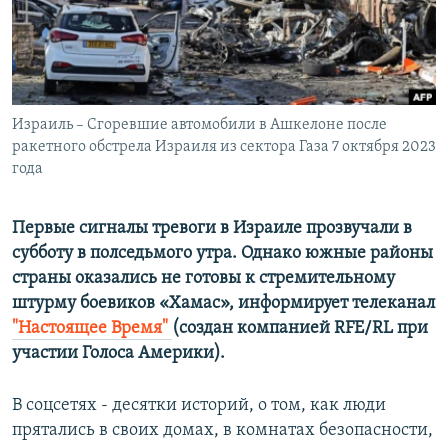
ПРИСОЕДИНЯЙТЕСЬ!
ПОБЕДИТЕЛЕЙ НЕ СУДЯТ?
КРЫМ.НЕПОКОРЕННЫЙ
ELIFBE
Израиль – Сгоревшие автомобили в Ашкелоне после
УКРАИНСКАЯ ПРОБЛЕМА КРЫМА
ракетного обстрела Израиля из сектора Газа 7 октября 2023
Все сайты RFE/RL
года
Первые сигналы тревоги в Израиле прозвучали в
субботу в полседьмого утра. Однако южные районы
страны оказались не готовы к стремительному
штурму боевиков «Хамас»
,
информирует телеканал
"Настоящее Время"
(создан компанией RFE/RL при
участии Голоса Америки).
В соцсетях - десятки историй, о том, как люди
прятались в своих домах, в комнатах безопасности,