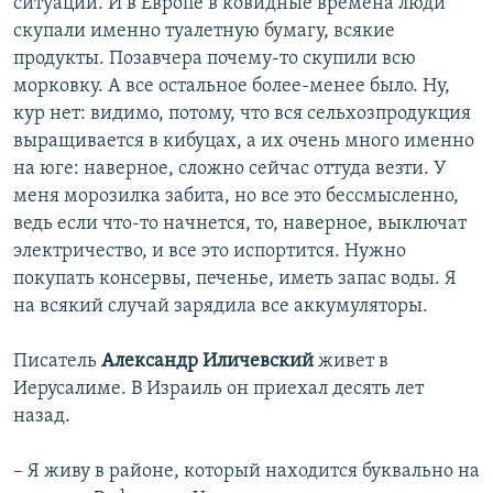
ситуации. И в Европе в ковидные времена люди
скупали именно туалетную бумагу, всякие
продукты. Позавчера почему-то скупили всю
морковку. А все остальное более-менее было. Ну,
кур нет: видимо, потому, что вся сельхозпродукция
выращивается в кибуцах, а их очень много именно
на юге: наверное, сложно сейчас оттуда везти. У
меня морозилка забита, но все это бессмысленно,
ведь если что-то начнется, то, наверное, выключат
электричество, и все это испортится. Нужно
покупать консервы, печенье, иметь запас воды. Я
на всякий случай зарядила все аккумуляторы.
Писатель
Александр Иличевский
живет в
Иерусалиме. В Израиль он приехал десять лет
назад.
– Я живу в районе, который находится буквально на