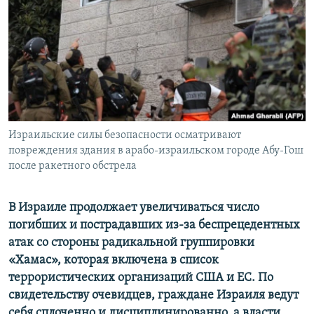
ПРИСОЕДИНЯЙТЕСЬ!
ПОБЕДИТЕЛЕЙ НЕ СУДЯТ?
КРЫМ.НЕПОКОРЕННЫЙ
ELIFBE
УКРАИНСКАЯ ПРОБЛЕМА КРЫМА
Все сайты RFE/RL
Израильские силы безопасности осматривают
повреждения здания в арабо-израильском городе Абу-Гош
после ракетного обстрела
В Израиле продолжает увеличиваться число
погибших и пострадавших из-за беспрецедентных
атак со стороны радикальной группировки
«Хамас»
, которая включена в список
террористических организаций США и ЕС. По
свидетельству очевидцев, граждане Израиля ведут
себя сплоченно и дисциплинированно, а власти