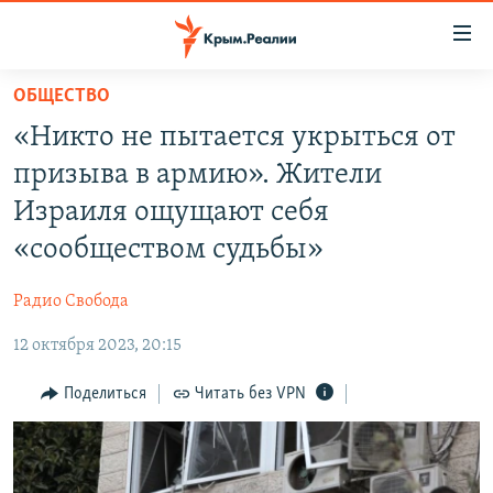
Доступность
ссылки
Вернуться
ОБЩЕСТВО
к
НОВОСТИ
«Никто не пытается укрыться от
основному
СПЕЦПРОЕКТЫ
содержанию
призыва в армию». Жители
ВОДА
Вернутся
ГРУЗ 200
Израиля ощущают себя
к
ИСТОРИЯ
КАРТА ВОЕННЫХ ОБЪЕКТОВ КРЫМА
«сообществом судьбы»
главной
ЕЩЕ
11 ЛЕТ ОККУПАЦИИ КРЫМА. 11 ИСТОРИЙ СОПРОТИВЛЕНИЯ
навигации
Радио Свобода
Вернутся
РАДІО СВОБОДА
ИНТЕРАКТИВ
к
12 октября 2023, 20:15
КАК ОБОЙТИ БЛОКИРОВКУ
ИНФОГРАФИКА
поиску
Поделиться
Читать без VPN
ТЕЛЕПРОЕКТ КРЫМ.РЕАЛИИ
Українською
СОВЕТЫ ПРАВОЗАЩИТНИКОВ
Qırımtatar
ПРОПАВШИЕ БЕЗ ВЕСТИ