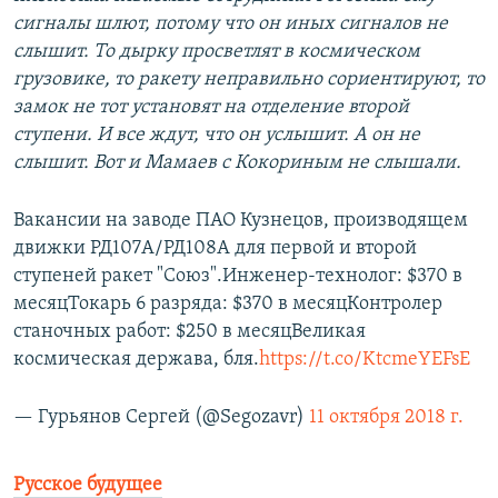
сигналы шлют, потому что он иных сигналов не
слышит. То дырку просветлят в космическом
грузовике, то ракету неправильно сориентируют, то
замок не тот установят на отделение второй
ступени. И все ждут, что он услышит. А он не
слышит. Вот и Мамаев с Кокориным не слышали.
Вакансии на заводе ПАО Кузнецов, производящем
движки РД107A/РД108A для первой и второй
ступеней ракет "Союз".Инженер-технолог: $370 в
месяцТокарь 6 разряда: $370 в месяцКонтролер
станочных работ: $250 в месяцВеликая
космическая держава, бля.
https://t.co/KtcmeYEFsE
— Гурьянов Сергей (@Segozavr)
11 октября 2018 г.
Русское будущее