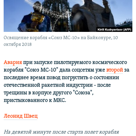
ПРИСОЕДИНЯЙТЕСЬ!
ПОБЕДИТЕЛЕЙ НЕ СУДЯТ?
КРЫМ.НЕПОКОРЕННЫЙ
ELIFBE
Освящение корабля «Союз МС-10» на Байконуре, 10
УКРАИНСКАЯ ПРОБЛЕМА КРЫМА
октября 2018
Все сайты RFE/RL
Авария
при запуске пилотируемого космического
корабля "Союз МС-10" дала соцсетям уже
второй
за
последнее время повод погрустить о состоянии
отечественной ракетной индустрии - после
трещины в корпусе другого "Союза",
пристыкованного к МКС.
Леонид Швец
На девятой минуте после старта полет корабля