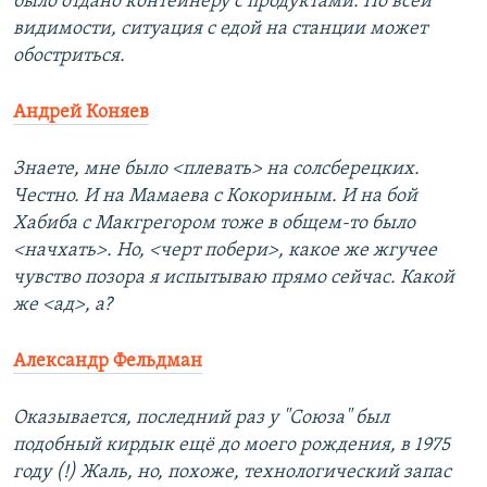
было отдано контейнеру с продуктами. По всей
видимости, ситуация с едой на станции может
обостриться.
Андрей Коняев
Знаете, мне было <плевать> на солсберецких.
Честно. И на Мамаева с Кокориным. И на бой
Хабиба с Макгрегором тоже в общем-то было
<начхать>. Но, <черт побери>, какое же жгучее
чувство позора я испытываю прямо сейчас. Какой
же <ад>, а?
Александр Фельдман
Оказывается, последний раз у "Союза" был
подобный кирдык ещё до моего рождения, в 1975
году (!) Жаль, но, похоже, технологический запас