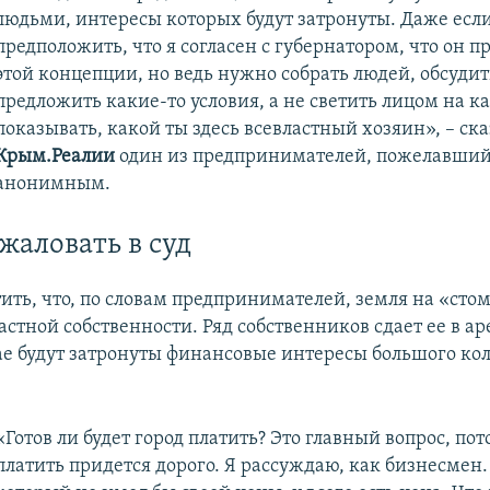
людьми, интересы которых будут затронуты. Даже есл
предположить, что я согласен с губернатором, что он пр
этой концепции, но ведь нужно собрать людей, обсудит
предложить какие-то условия, а не светить лицом на к
показывать, какой ты здесь всевластный хозяин», – ска
Крым.Реалии
один из предпринимателей, пожелавший 
анонимным.
жаловать в суд
тить, что, по словам предпринимателей, земля на «сто
астной собственности. Ряд собственников сдает ее в ар
ае будут затронуты финансовые интересы большого ко
«Готов ли будет город платить? Это главный вопрос, пот
платить придется дорого. Я рассуждаю, как бизнесмен.