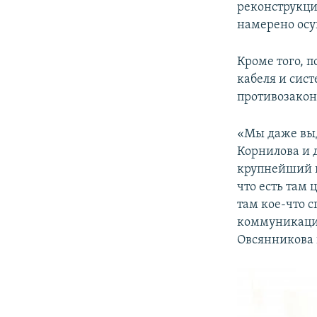
реконструкци
намерено осу
Кроме того, п
кабеля и сис
противозакон
«Мы даже выд
Корнилова и д
крупнейший па
что есть там 
там кое-что с
коммуникация
Овсянникова 