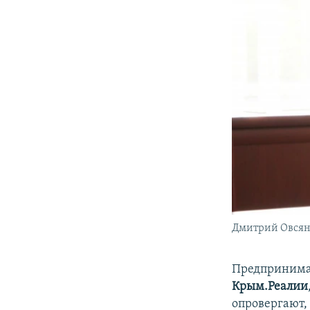
Дмитрий Овся
Предпринимат
Крым.Реалии
опровергают,