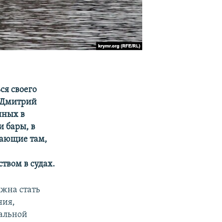
ся своего
а Дмитрий
нных в
и бары, в
тающие там,
твом в судах.
лжна стать
ния,
тальной