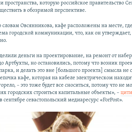
и пространства, которую российское правительство Се
ществить в обозримой перспективе.
о словам Овсянникова, кафе расположены на месте, гд
тема городской коммуникации, что, как он утверждает,
но.
елили деньги на проектирование, на ремонт от набе
о Артбухты, но остановились, потому что возник прое
рка, и делать это вне [большого проекта] смысла не 
цепочка кафе, которая на кабеле электрическом находи
горело, – это тоже будет все сноситься, потому что не м
х городских строиться капитальные объекты», –
цити
в сентябре севастопольский медиаресурс «ForPost».