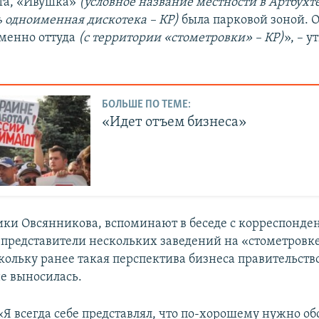
та, «Ивушка»
(условное название местности в Артбухте
ь одноименная дискотека – КР)
была парковой зоной. 
менно оттуда
(с территории «стометровки» – КР)
», – 
БОЛЬШЕ ПО ТЕМЕ:
«Идет отъем бизнеса»
ки Овсянникова, вспоминают в беседе с корреспонде
и
представители нескольких заведений на «стометровке
скольку ранее такая перспектива бизнеса правительств
е выносилась.
«Я всегда себе представлял, что по-хорошему нужно об