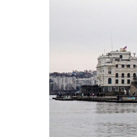
ПОБЕДИТЕЛЕЙ НЕ СУДЯТ?
КРЫМ.НЕПОКОРЕННЫЙ
ELIFBE
УКРАИНСКАЯ ПРОБЛЕМА КРЫМА