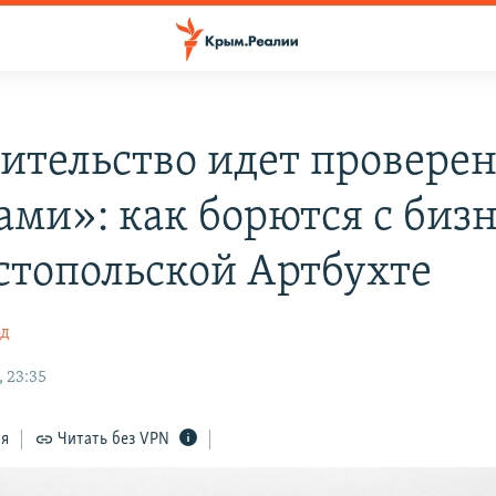
ительство идет провер
ами»: как борются с биз
астопольской Артбухте
од
 23:35
ся
Читать без VPN