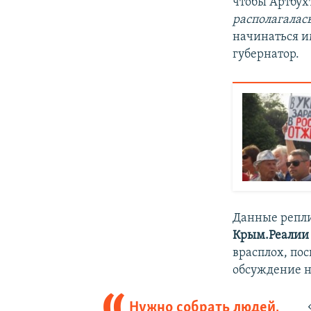
чтобы Артбух
располагалас
начинаться и
губернатор.
Данные репли
Крым.Реали
врасплох, по
обсуждение н
Нужно собрать людей,