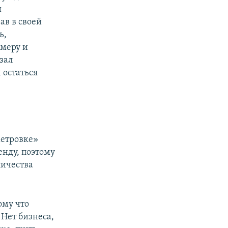
и
ав в своей
ь,
амеру и
зал
остаться
метровке»
енду, поэтому
личества
ому что
 Нет бизнеса,