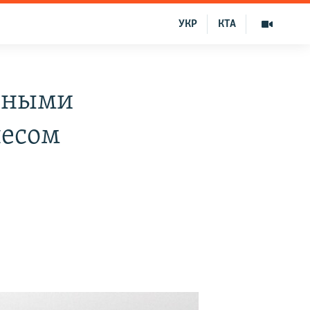
УКР
КТА
енными
несом