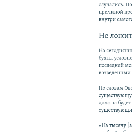
случались. П
причиной про
внутри самог
Не ложит
На сегодняшн
бухты условно
последней мо
возведенный 
По словам Ов
существующую
должна будет 
существующих
«На тысячу [а