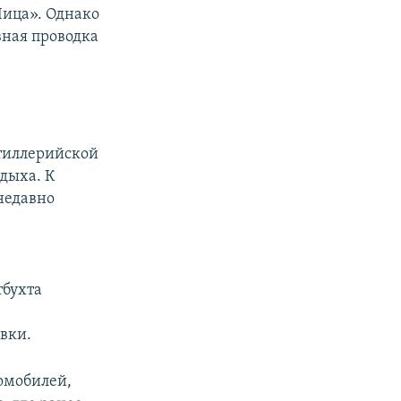
Лица». Однако
вная проводка
тиллерийской
тдыха. К
недавно
тбухта
е
вки.
томобилей,