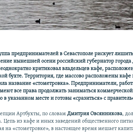
уппа предпринимателей в Севастополе рискует лишить
ечение нынешней осени российский губернатор город
еоднократно критиковал владельцев кафе, расположе
ой бухте. Территория, где массово расположены кафе 
ила название «стометровка». Предприниматели, рабо
 имеют все права продолжать заниматься коммерческой
 в указанном месте и готовы «сразиться» с правительс
епции Артбухты, по словам
Дмитрия Овсянникова
, до
а. Цепь из кафе и иных заведений общественного пита
я на «стометровке», в настоящее время мешает капи