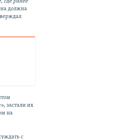
, где ранее
Она должна
утверждал
нтом
», застали их
ом на
суждать с