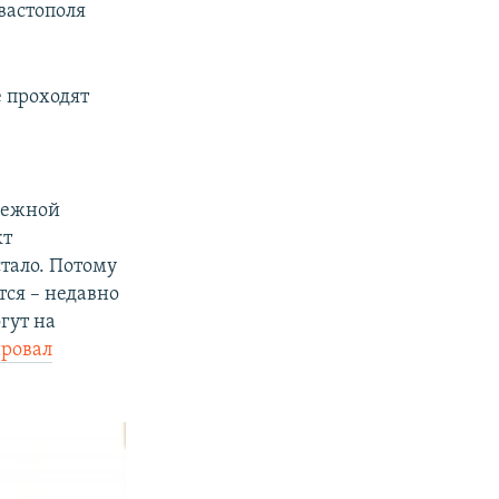
вастополя
е проходят
режной
кт
стало. Потому
тся – недавно
огут на
ровал