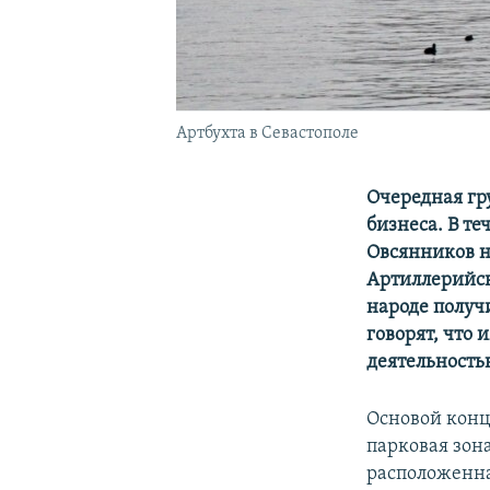
Артбухта в Севастополе
Очередная гр
бизнеса. В т
Овсянников н
Артиллерийск
народе получ
говорят, что
деятельностью
Основой конц
парковая зон
расположенна