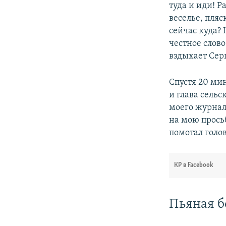
туда и иди! Р
веселье, пляс
сейчас куда? 
честное слов
вздыхает Сер
Спустя 20 ми
и глава сельс
моего журнал
на мою прось
помотал голо
КР в Facebook
Пьяная б