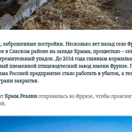
, заброшенные постройки. Несколько лет назад село Ф
е в Сакском районе на западе Крыма, процветало – се
тремительный упадок​. До 2014 года главным кормильц
ый племенной птицеводческий завод имени Фрунзе. 
ма Россией предприятие стало работать в убыток, а те
 грани закрытия.
нт
Крым.Реалии
отправилась во Фрунзе, чтобы проясни
ой.