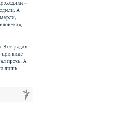
проходили –
ходили. А
ымерли,
еловека», –
 В ее рядах –
д, при виде
ал прочь. А
ки лишь
м