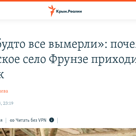
будто все вымерли»: поч
кое село Фрунзе приходи
к
яева
, 23:19
ся
Читать без VPN