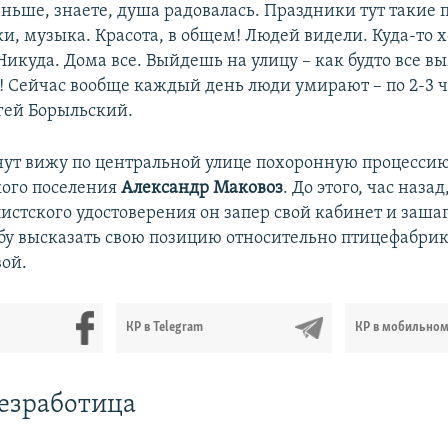
аньше, знаете, душа радовалась. Праздники тут такие 
ки, музыка. Красота, в общем! Людей видели. Куда-то 
Никуда. Дома все. Выйдешь на улицу – как будто все в
о! Сейчас вообще каждый день люди умирают – по 2-3 ч
гей Борыльский.
нут вижу по центральной улице похоронную процессию.
кого поселения
Александр Маковоз
. До этого, час наза
истского удостоверения он запер свой кабинет и зашаг
бу высказать свою позицию относительно птицефабри
вой.
КР в Telegram
КР в мобильно
езработица