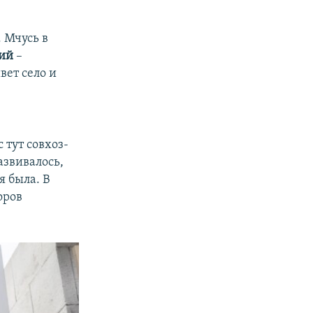
. Мчусь в
кий
–
вет село и
 тут совхоз-
азвивалось,
я была. В
оров