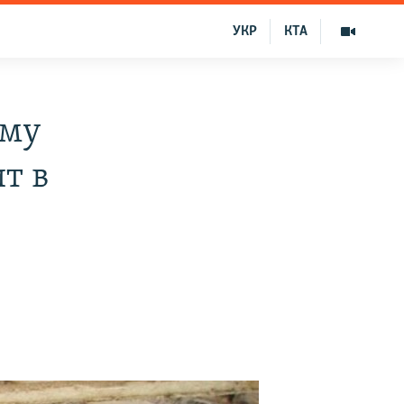
УКР
КТА
ему
т в