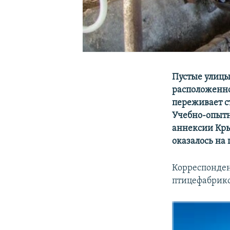
Пустые улицы
расположенно
переживает с
Учебно-опытн
аннексии Кры
оказалось на
Корреспонде
птицефабрик