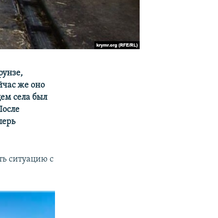
рунзе,
йчас же оно
ем села был
После
перь
ть ситуацию с