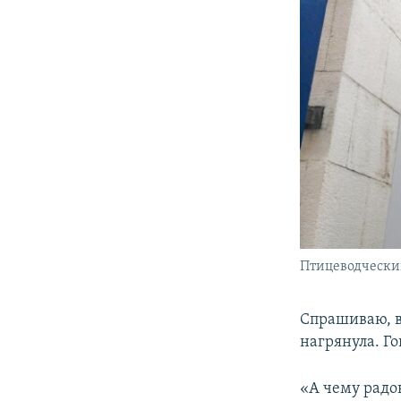
Птицеводчески
Спрашиваю, вс
нагрянула. Го
«А чему радов