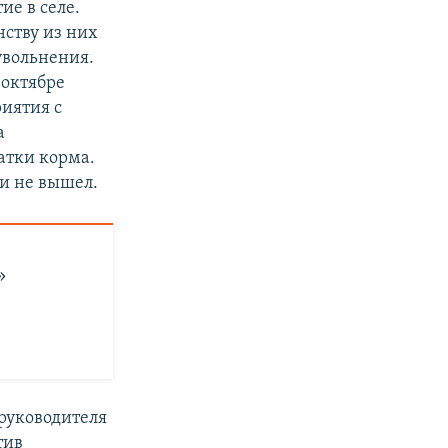
е в селе.
нству из них
увольнения.
 октябре
иятия с
а
ватки корма.
ки не вышел.
»
руководителя
тив