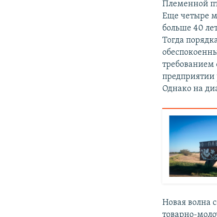
Племенной пт
Еще четыре м
больше 40 ле
Тогда порядка
обеспокоенны
требованием 
предприятии у
Однако на ди
Новая волна 
товарно-мол