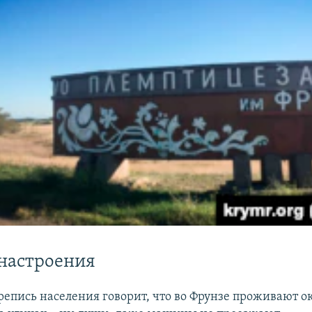
 настроения
репись населения говорит, что во Фрунзе проживают ок