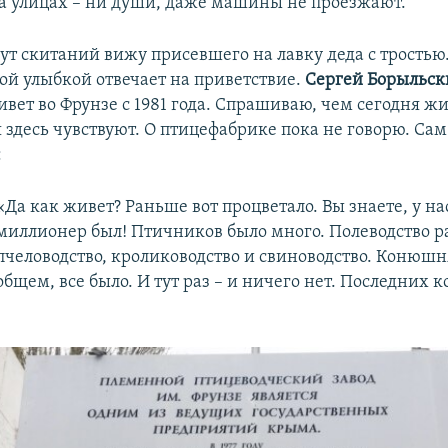
на улицах – ни души, даже машины не проезжают.
ут скитаний вижу присевшего на лавку деда с тростью
лой улыбкой отвечает на приветствие.
Сергей Борыльс
вет во Фрунзе с 1981 года. Спрашиваю, чем сегодня жи
 здесь чувствуют. О птицефабрике пока не говорю. Сам
:
«Да как живет? Раньше вот процветало. Вы знаете, у нас
миллионер был! Птичников было много. Полеводство р
пчеловодство, кролиководство и свиноводство. Конюшн
общем, все было. И тут раз – и ничего нет. Последних к