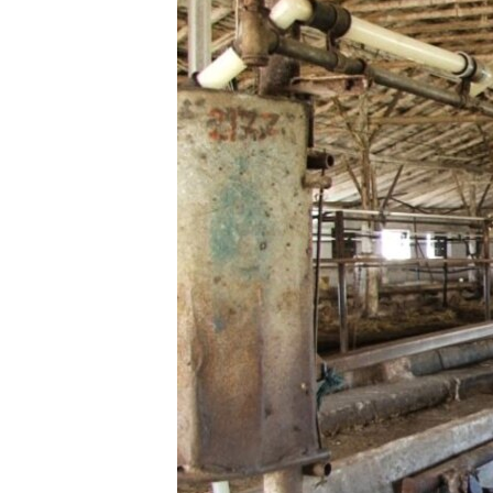
ПОБЕДИТЕЛЕЙ НЕ СУДЯТ?
КРЫМ.НЕПОКОРЕННЫЙ
ELIFBE
УКРАИНСКАЯ ПРОБЛЕМА КРЫМА