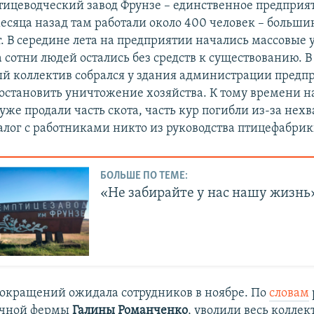
ицеводческий завод Фрунзе – единственное предприяти
есяца назад там работали около 400 человек – больши
т. В середине лета на предприятии начались массовые 
 сотни людей остались без средств к существованию. В
й коллектив собрался у здания администрации предпр
остановить уничтожение хозяйства. К тому времени н
же продали часть скота, часть кур погибли из-за нех
алог с работниками никто из руководства птицефабри
БОЛЬШЕ ПО ТЕМЕ:
«Не забирайте у нас нашу жизнь
сокращений ожидала сотрудников в ноябре. По
словам
очной фермы
Галины Романченко
, уволили весь коллек