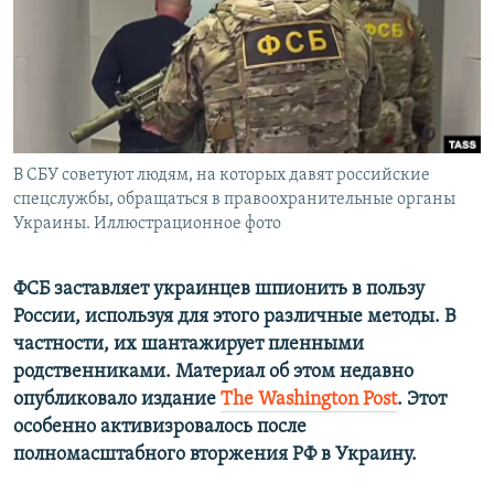
ПРИСОЕДИНЯЙТЕСЬ!
ПОБЕДИТЕЛЕЙ НЕ СУДЯТ?
КРЫМ.НЕПОКОРЕННЫЙ
ELIFBE
УКРАИНСКАЯ ПРОБЛЕМА КРЫМА
Все сайты RFE/RL
В СБУ советуют людям, на которых давят российские
спецслужбы, обращаться в правоохранительные органы
Украины. Иллюстрационное фото
ФСБ заставляет украинцев шпионить в пользу
России, используя для этого различные методы. В
частности, их шантажирует пленными
родственниками. Материал об этом недавно
опубликовало издание
The Washington Post
. Этот
особенно активизровалось после
полномасштабного вторжения РФ в Украину.