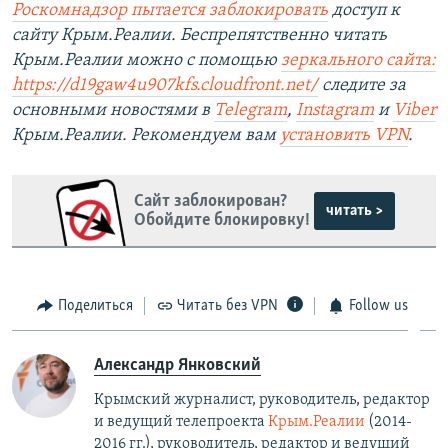
Роскомнадзор пытается заблокировать
доступ к
сайту Крым.Реалии. Беспрепятственно читать
Крым.Реалии можно с помощью
зеркального сайта:
https://d19gaw4u907kfs.cloudfront.net/
следите за
основными новостями в
Telegram
,
Instagram
и
Viber
Крым.Реалии. Рекомендуем вам
установить VPN
.
Сайт заблокирован?
читать >
Обойдите блокировку!
Поделиться
Читать без VPN
Follow us
Александр Янковский
Крымский журналист, руководитель, редактор
и ведущий телепроекта
Крым.Реалии
(2014-
2016 гг.), руководитель, редактор и ведущий