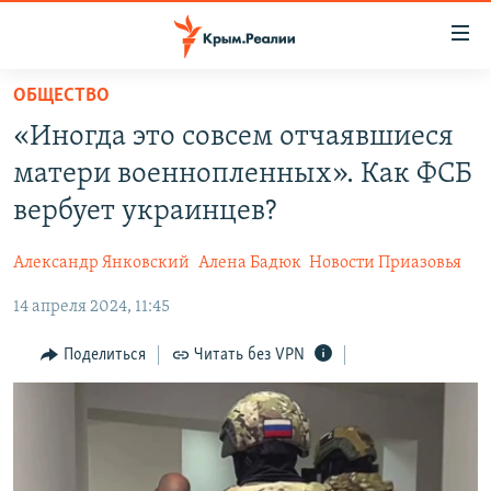
Доступность
ссылки
Вернуться
ОБЩЕСТВО
к
НОВОСТИ
«Иногда это совсем отчаявшиеся
основному
СПЕЦПРОЕКТЫ
содержанию
матери военнопленных». Как ФСБ
ВОДА
Вернутся
ГРУЗ 200
вербует украинцев?
к
ИСТОРИЯ
КАРТА ВОЕННЫХ ОБЪЕКТОВ КРЫМА
главной
Александр Янковский
Алена Бадюк
Новости Приазовья
ЕЩЕ
11 ЛЕТ ОККУПАЦИИ КРЫМА. 11 ИСТОРИЙ СОПРОТИВЛЕНИЯ
навигации
Вернутся
14 апреля 2024, 11:45
РАДІО СВОБОДА
ИНТЕРАКТИВ
к
КАК ОБОЙТИ БЛОКИРОВКУ
ИНФОГРАФИКА
Поделиться
Читать без VPN
поиску
ТЕЛЕПРОЕКТ КРЫМ.РЕАЛИИ
Українською
СОВЕТЫ ПРАВОЗАЩИТНИКОВ
Qırımtatar
ПРОПАВШИЕ БЕЗ ВЕСТИ