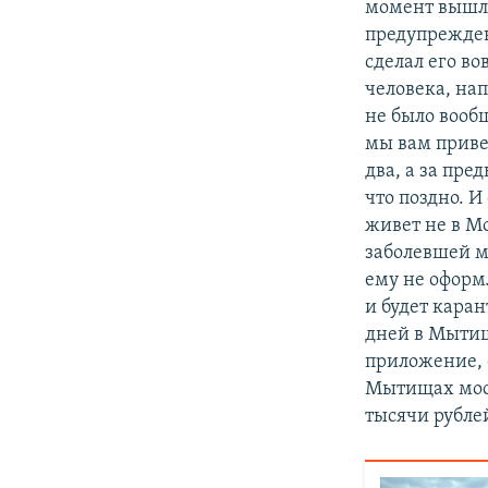
момент вышли
предупрежден
сделал его во
человека, на
не было вообщ
мы вам приве
два, а за пр
что поздно. 
живет не в М
заболевшей м
ему не оформл
и будет кара
дней в Мытищ
приложение, 
Мытищах моск
тысячи рубле