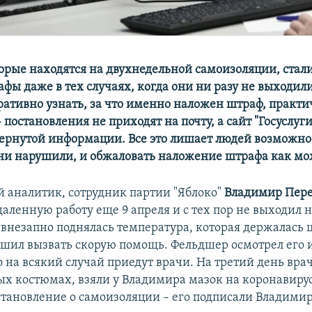
торые находятся на двухнедельной самоизоляции, стал
фы даже в тех случаях, когда они ни разу не выходили
ративно узнать, за что именно наложен штраф, практи
постановления не приходят на почту, а сайт "Госуслуги
ернутой информации. Все это лишает людей возможно
ни нарушили, и обжаловать наложение штрафа как мо
 аналитик, сотрудник партии "Яблоко"
Владимир Пере
аленную работу еще 9 апреля и с тех пор не выходил на
о внезапно поднялась температура, которая держалась 
ешил вызвать скорую помощь. Фельдшер осмотрел его и
о на всякий случай приедут врачи. На третий день вра
х костюмах, взяли у Владимира мазок на коронавирус
становление о самоизоляции – его подписали Владимир