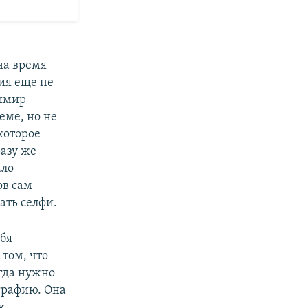
на время
ния еще не
димир
еме, но не
которое
разу же
ало
ов сам
ать селфи.
ебя
 том, что
гда нужно
графию. Она
к