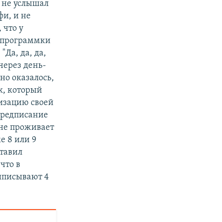
 не услышал
фи, и не
 что у
й программки
"Да, да, да,
через день-
но оказалось,
к, который
лизацию своей
предписание
 не проживает
е 8 или 9
ставил
что в
ыписывают 4