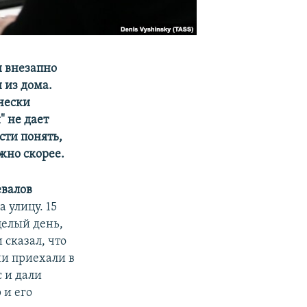
и внезапно
 из дома.
чески
" не дает
сти понять,
жно скорее.
валов
 улицу. 15
целый день,
 сказал, что
чи приехали в
 и дали
 и его