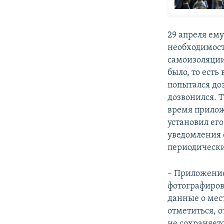
29 апреля ем
необходимост
самоизоляции.
было, то есть
попытался до
дозвонился. 
время приложе
установил ег
уведомления 
периодически
– Приложение
фотографирова
данные о мес
отметиться, 
не сохраняетс