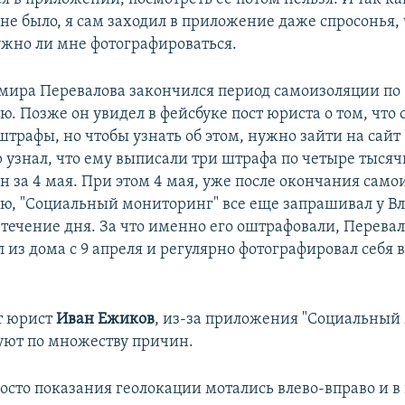
не было, я сам заходил в приложение даже спросонья,
ужно ли мне фотографироваться.
имира Перевалова закончился период самоизоляции по
. Позже он увидел в фейсбуке пост юриста о том, что
рафы, но чтобы узнать об этом, нужно зайти на сайт "
 узнал, что ему выписали три штрафа по четыре тысячи
ин за 4 мая. При этом 4 мая, уже после окончания сам
ю, "Социальный мониторинг" все еще запрашивал у В
течение дня. За что именно его оштрафовали, Перевал
 из дома с 9 апреля и регулярно фотографировал себя 
т юрист
Иван Ежиков
, из-за приложения "Социальный
ют по множеству причин.
росто показания геолокации мотались влево-вправо и в