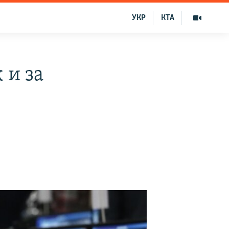
УКР
КТА
 и за