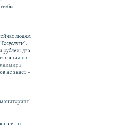
 чтобы
 сейчас людям
Госуслуги".
 рублей: два
оизоляции по
ладимира
ов не знает –
в
 мониторинг"
 какой-то