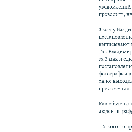
уведомлений 
проверить, н
3 мая у Влад
постановлению
выписывают шт
Так Владимир
за 3 мая и од
постановлени
фотографии в 
он не выходил
приложении.
Как объясняе
людей штрафу
– У кого-то п