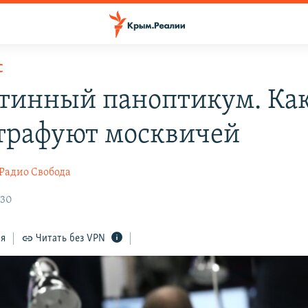
С
тинный паноптикум. Как
трафуют москвичей
Радио Свобода
:30
ся
Читать без VPN