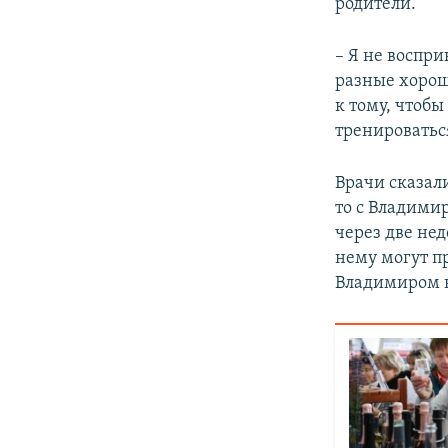
родители.
– Я не воспри
разные хорош
к тому, чтобы
тренироватьс
Врачи сказали
то с Владимир
через две нед
нему могут пр
Владимиром н