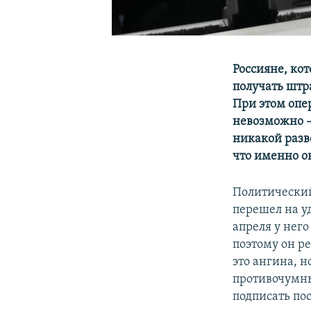
Россияне, ко
получать штра
При этом опе
невозможно – 
никакой разв
что именно о
Политический
перешел на уд
апреля у нег
поэтому он р
это ангина, н
противочумны
подписать по