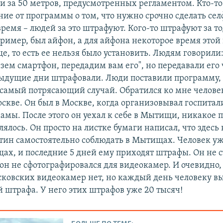
 за 50 метров, предусмотренных регламентом. Кто-то
ие от программы о том, что нужно срочно сделать сел
время – людей за это штрафуют. Кого-то штрафуют за то,
пример, был айфон, а для айфона некоторое время это
е, то есть ее нельзя было установить. Людям говорили: 
зем смартфон, передадим вам его", но передавали его 
едыдущие дни штрафовали. Люди поставили программу, 
И самый потрясающий случай. Обратился ко мне челове
оскве. Он был в Москве, когда организовывал госпита
амы. После этого он уехал к себе в Мытищи, никакое 
ялось. Он просто на листке бумаги написал, что здесь
нтин самостоятельно соблюдать в Мытищах. Человек уж
ах, и последние 5 дней ему приходят штрафы. Он не 
он не сфотографировался для видеокамер. И очевидно, 
овских видеокамер нет, но каждый день человеку в
й штрафа. У него этих штрафов уже 20 тысяч!