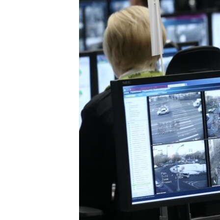
ПОБЕДИТЕЛЕЙ НЕ СУДЯТ?
КРЫМ.НЕПОКОРЕННЫЙ
ELIFBE
УКРАИНСКАЯ ПРОБЛЕМА КРЫМА