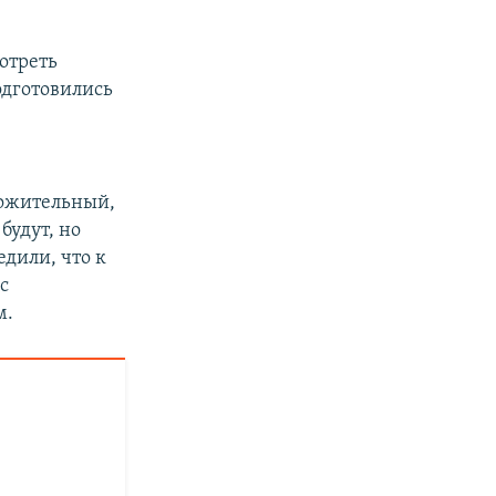
мотреть
дготовились
оложительный,
будут, но
едили, что к
с
м.