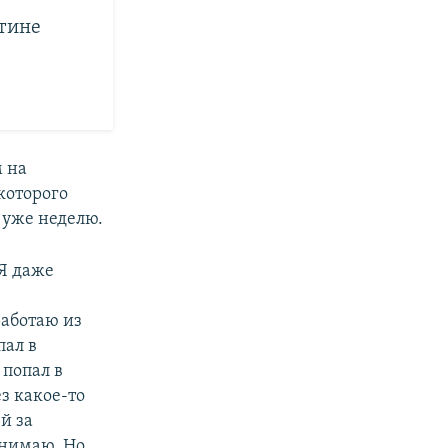
нтине
 на
которого
 уже неделю.
 Я даже
работаю из
пал в
 попал в
з какое-то
й за
онимаю. Но