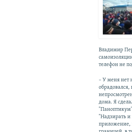
Владимир Пер
самоизоляции,
телефон не п
– У меня нет 
обрадовался,
непросмотренн
дома. Я сдела
"Паноптикум" 
"Надзирать и 
приложение, к
границей, в т