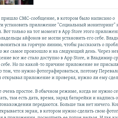
у пришло СМС-сообщение, в котором было написано о
и установить приложение "Социальный мониторинг" 
 Вот только на тот момент в App Store этого приложе
 владельцы айфонов не могли установить его себе. Вла
звониться на горячую линию, чтобы рассказать о пробл
То же самое произошло и на следующий день. Через не
ние все же стало доступно в App Store, и Владимир с
о себе. Но по какой-то причине приложение не присыл
о том, что нужно фотографироваться, поэтому Перевал
 открывал приложение и проверял, нужно ли ему сдел
 очень простое. В обычном режиме, когда не нужно с
ть, там есть дата, время, заряд батарейки и надпись о
тонахождении передаются. Больше там нет ничего. Ко
открывается экран, в котором нужно сделать свою фото
я в приложении, посмотреть ее потом нельзя. И так ка