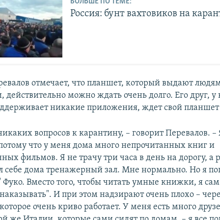
БОЛЬШЕ ПО ТЕМЕ:
Россия: бунт вахтовиков на кара
евалов отмечает, что планшет, который выдают людям
 действительно можно ждать очень долго. Его друг, у 
оддерживает никакие приложения, ждет свой планшет
никаких вопросов к карантину, – говорит Перевалов. –
 потому что у меня дома много непрочитанных книг и
ых фильмов. Я не трачу три часа в день на дорогу, а 
л себе дома тренажерный зал. Мне нормально. Но я по
Фуко. Вместо того, чтобы читать умные книжки, я сам
наказывать". И при этом надзирают очень плохо – чере
оторое очень криво работает. У меня есть много друзе
ой же Италии, которые сами сидят по домам, – я все п