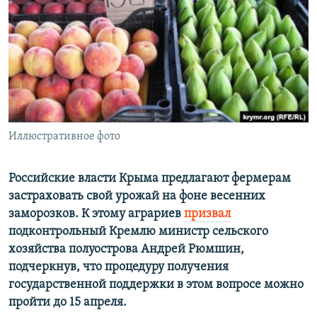
ПРИСОЕДИНЯЙТЕСЬ!
ПОБЕДИТЕЛЕЙ НЕ СУДЯТ?
КРЫМ.НЕПОКОРЕННЫЙ
ELIFBE
УКРАИНСКАЯ ПРОБЛЕМА КРЫМА
Все сайты RFE/RL
Иллюстративное фото
Российские власти Крыма предлагают фермерам
застраховать свой урожай на фоне весенних
заморозков. К этому аграриев
призвал
подконтрольный Кремлю министр сельского
хозяйства полуострова Андрей Рюмшин,
подчеркнув, что процедуру получения
государственной поддержки в этом вопросе можно
пройти до 15 апреля.