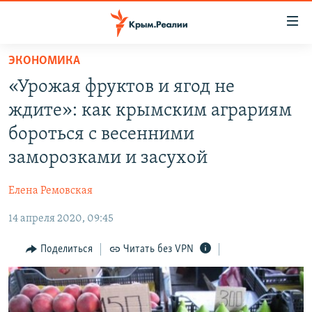
Доступность
ссылки
Вернуться
ЭКОНОМИКА
к
НОВОСТИ
«Урожая фруктов и ягод не
основному
СПЕЦПРОЕКТЫ
содержанию
ждите»: как крымским аграриям
ВОДА
Вернутся
ГРУЗ 200
бороться с весенними
к
ИСТОРИЯ
КАРТА ВОЕННЫХ ОБЪЕКТОВ КРЫМА
заморозками и засухой
главной
ЕЩЕ
11 ЛЕТ ОККУПАЦИИ КРЫМА. 11 ИСТОРИЙ СОПРОТИВЛЕНИЯ
навигации
Елена Ремовская
Вернутся
РАДІО СВОБОДА
ИНТЕРАКТИВ
к
14 апреля 2020, 09:45
КАК ОБОЙТИ БЛОКИРОВКУ
ИНФОГРАФИКА
поиску
Поделиться
Читать без VPN
ТЕЛЕПРОЕКТ КРЫМ.РЕАЛИИ
Українською
СОВЕТЫ ПРАВОЗАЩИТНИКОВ
Qırımtatar
ПРОПАВШИЕ БЕЗ ВЕСТИ