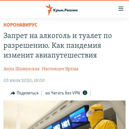
Доступность
ссылки
Вернуться
КОРОНАВИРУС
к
НОВОСТИ
Запрет на алкоголь и туалет по
основному
СПЕЦПРОЕКТЫ
содержанию
разрешению. Как пандемия
ВОДА
Вернутся
ГРУЗ 200
изменит авиапутешествия
к
ИСТОРИЯ
КАРТА ВОЕННЫХ ОБЪЕКТОВ КРЫМА
главной
Анна Шаманская
Настоящее Время
ЕЩЕ
11 ЛЕТ ОККУПАЦИИ КРЫМА. 11 ИСТОРИЙ СОПРОТИВЛЕНИЯ
навигации
Вернутся
03 июля 2020, 18:00
РАДІО СВОБОДА
ИНТЕРАКТИВ
к
КАК ОБОЙТИ БЛОКИРОВКУ
ИНФОГРАФИКА
Поделиться
Читать без VPN
поиску
ТЕЛЕПРОЕКТ КРЫМ.РЕАЛИИ
Українською
СОВЕТЫ ПРАВОЗАЩИТНИКОВ
Qırımtatar
ПРОПАВШИЕ БЕЗ ВЕСТИ