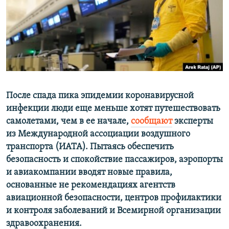
ПРИСОЕДИНЯЙТЕСЬ!
ПОБЕДИТЕЛЕЙ НЕ СУДЯТ?
КРЫМ.НЕПОКОРЕННЫЙ
ELIFBE
УКРАИНСКАЯ ПРОБЛЕМА КРЫМА
Все сайты RFE/RL
После спада пика эпидемии коронавирусной
инфекции люди еще меньше хотят путешествовать
самолетами, чем в ее начале,
сообщают
эксперты
из Международной ассоциации воздушного
транспорта (ИАТА). Пытаясь обеспечить
безопасность и спокойствие пассажиров, аэропорты
и авиакомпании вводят новые правила,
основанные не рекомендациях агентств
авиационной безопасности, центров профилактики
и контроля заболеваний и Всемирной организации
здравоохранения.