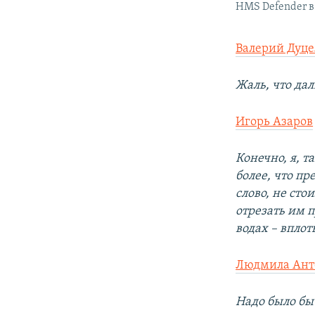
HMS Defender в
Валерий Дуц
Жаль, что дал
Игорь Азаров
Конечно, я, т
более, что п
слово, не ст
отрезать им 
водах – вплот
Людмила Ант
Надо было бы