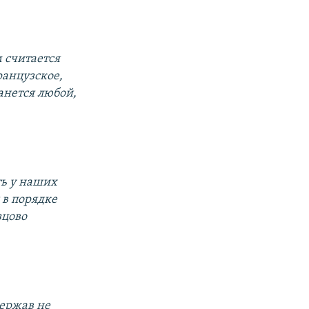
 считается
ранцузское,
анется любой,
ть у наших
 в порядке
зцово
держав не