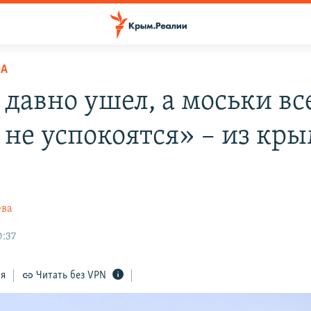
НА
 давно ушел, а моськи вс
 не успокоятся» – из кр
ева
0:37
ся
Читать без VPN