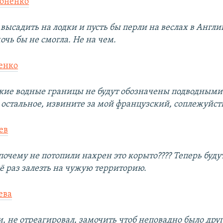
оненко
высадить на лодки и пусть бы перли на веслах в Англ
очь бы не смогла. Не на чем.
енко
кие водные границы не будут обозначены подводным
 остальное, извините за мой французский, соплежуйст
ев
почему не потопили нахрен это корыто???? Теперь буду
 раз залезть на чужую территорию.
ева
, не отреагировал, замочить чтоб неповадно было дру