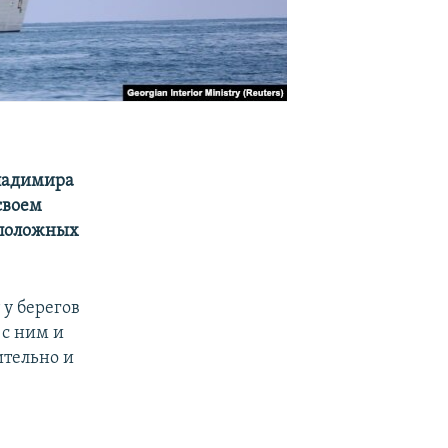
Владимира
 своем
оположных
у берегов
 с ним и
ительно и