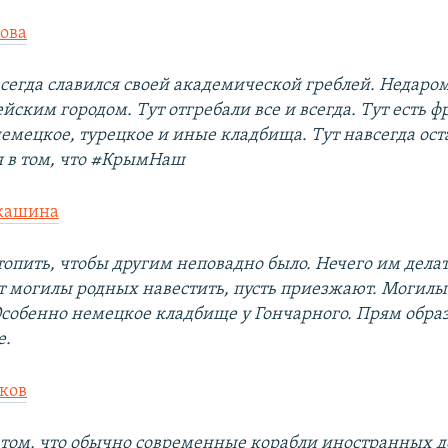
ова
всегда славился своей академической греблей. Недаром
ским городом. Тут отгребали все и всегда. Тут есть ф
немецкое, турецкое и иные кладбища. Тут навсегда ост
я в том, что #КрымНаш
укашина
топить, чтобы другим неповадно было. Нечего им дела
ят могилы родных навестить, пусть приезжают. Могилы
Особенно немецкое кладбище у Гончарного. Прям обра
е.
ков
в том, что обычно современные корабли иностранных 