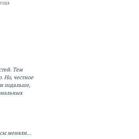
 года
стей. Тем
. Но, честное
ти подальше,
ориальных
сы меняли...