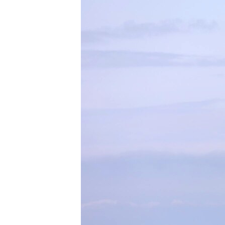
ПОБЕДИТЕЛЕЙ НЕ СУДЯТ?
КРЫМ.НЕПОКОРЕННЫЙ
ELIFBE
УКРАИНСКАЯ ПРОБЛЕМА КРЫМА