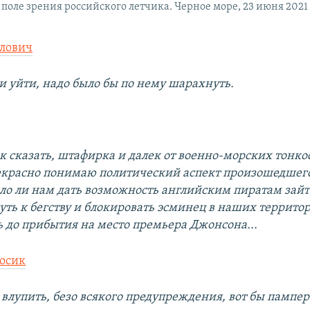
 поле зрения российского летчика. Черное море, 23 июня 2021
елович
и уйти, надо было бы по нему шарахнуть.
ак сказать, штафирка и далек от военно-морских тонко
рекрасно понимаю политический аспект произошедшего
оило ли нам дать возможность английским пиратам зай
путь к бегству и блокировать эсминец в наших террит
ь до прибытия на место премьера Джонсона...
осик
 влупить, безо всякого предупреждения, вот бы пампер