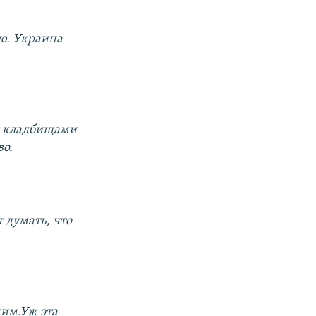
ию. Украина
и кладбищами
во.
т думать, что
гим.Уж эта