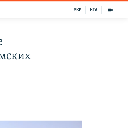
УКР
КТА
е
ымских