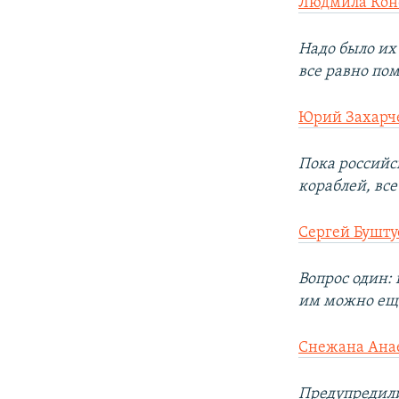
Людмила Кон
Надо было их 
все равно пом
Юрий Захарч
Пока российс
кораблей, все
Сергей Бушту
Вопрос один: 
им можно ещё
Снежана Ана
Предупредили