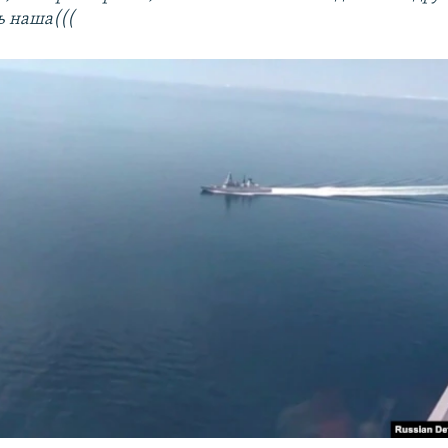
ь наша(((