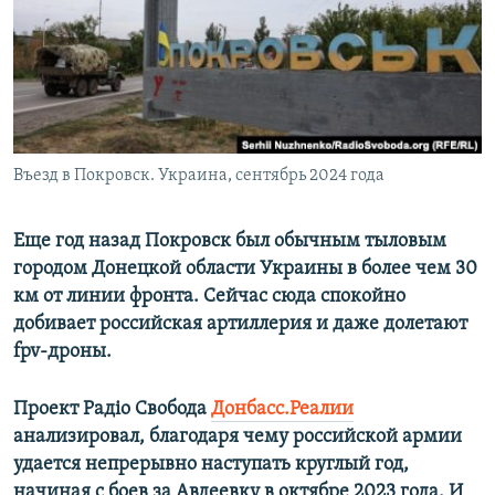
ПРИСОЕДИНЯЙТЕСЬ!
ПОБЕДИТЕЛЕЙ НЕ СУДЯТ?
КРЫМ.НЕПОКОРЕННЫЙ
ELIFBE
УКРАИНСКАЯ ПРОБЛЕМА КРЫМА
Все сайты RFE/RL
Въезд в Покровск. Украина, сентябрь 2024 года
Еще год назад Покровск был обычным тыловым
городом Донецкой области Украины в более чем 30
км от линии фронта. Сейчас сюда спокойно
добивает российская артиллерия и даже долетают
fpv-дроны.
Проект Радіо Свобода
Донбасс.Реалии
анализировал, благодаря чему российской армии
удается непрерывно наступать круглый год,
начиная с боев за Авдеевку в октябре 2023 года. И