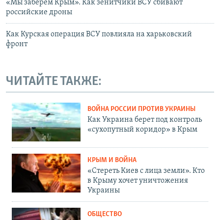
«Мы заберем Крым». Как зенитчики ВСУ сбивают
российские дроны
Как Курская операция ВСУ повлияла на харьковский
фронт
ЧИТАЙТЕ ТАКЖЕ:
ВОЙНА РОССИИ ПРОТИВ УКРАИНЫ
Как Украина берет под контроль
«сухопутный коридор» в Крым
КРЫМ И ВОЙНА
«Стереть Киев с лица земли». Кто
в Крыму хочет уничтожения
Украины
ОБЩЕСТВО