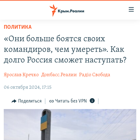
Доступность
ссылки
Вернуться
ПОЛИТИКА
к
НОВОСТИ
«Они больше боятся своих
основному
СПЕЦПРОЕКТЫ
содержанию
командиров, чем умереть». Как
ВОДА
Вернутся
ГРУЗ 200
долго Россия сможет наступать?
к
ИСТОРИЯ
КАРТА ВОЕННЫХ ОБЪЕКТОВ КРЫМА
главной
Ярослав Кречко
Донбасс.Реалии
Радіо Свобода
ЕЩЕ
11 ЛЕТ ОККУПАЦИИ КРЫМА. 11 ИСТОРИЙ СОПРОТИВЛЕНИЯ
навигации
Вернутся
06 октября 2024, 17:15
РАДІО СВОБОДА
ИНТЕРАКТИВ
к
КАК ОБОЙТИ БЛОКИРОВКУ
ИНФОГРАФИКА
Поделиться
Читать без VPN
поиску
ТЕЛЕПРОЕКТ КРЫМ.РЕАЛИИ
Українською
СОВЕТЫ ПРАВОЗАЩИТНИКОВ
Qırımtatar
ПРОПАВШИЕ БЕЗ ВЕСТИ