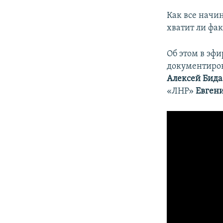
Как все начи
хватит ли фак
Об этом в эф
документиров
Алексей Бида
«ЛНР»
Евген