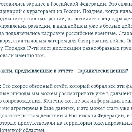
готовились заранее в Российской Федерации. Это спл
сценарий с кураторами из России. Позднее, когда нача
административных зданий, включились спецподразде
управления разведки, в дальнейшем уже в боевых дейс
года подключились кадровые российские военные. Стах
оворя, стал тыловым лагерем для базирования войск. О
зу. Порядка 17-ти мест дислокации разнообразных гру
овали именно там.
факты, предъявленные в отчё​те – юридически ценны?
:
Это скорее обзорный отчёт, который собрал все эти ф
ьные эпизоды мы можем рассматривать уже в дальней
 сопровождения. Конечно же, не вся информация вошл
 мы агрегируем в базе данных, и это может стать уже 
оказательством действий и Российской Федерации, и 
оторые присутствовали на территории оккупированны
Донецкой областей.