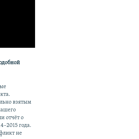
подобной
ные
кта.
ельно взятым
 нашего
и отчёт о
4–2015 года.
фликт не