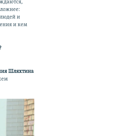
ождаются,
сложнее:
 людей и
ления и кем
?
ния Шляхтина
жем