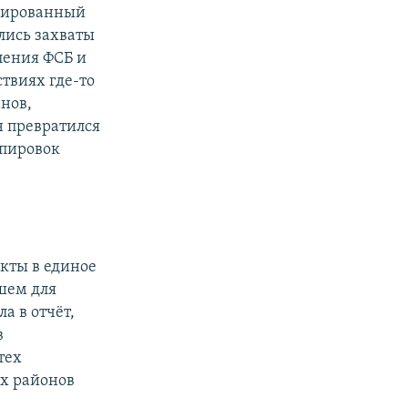
анированный
лись захваты
ления ФСБ и
твиях где-то
анов,
н превратился
ппировок
акты в единое
шем для
а в отчёт,
в
тех
х районов