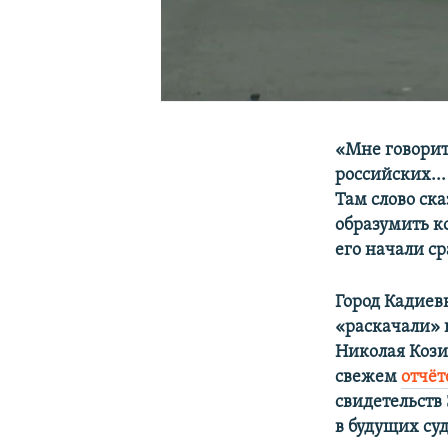
«Мне говорит
российских..
Там слово ска
образумить ко
его начали ср
Город Кадиев
«раскачали» и
Николая Кози
свежем
отчё​т
свидетельств
в будущих суд