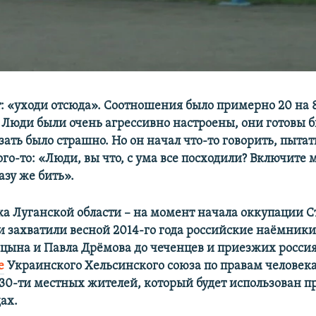
: «уходи отсюда». Соотношения было примерно 20 на 80
.
Люди были очень агрессивно настроены, они готовы б
зать было страшно. Но он начал что-то говорить, пытат
го-то: «Люди, вы что, с ума все посходили? Включите м
азу же бить
».
ка Луганской области – на момент начала оккупации С
 захватили весной 2014-го года российские наё​мники 
цына и Павла Дрёмова до чеченцев и приезжих россиян
е
Украинского Хельсинского союза по правам человека
 30-ти местных жителей, который будет использован п
ах.