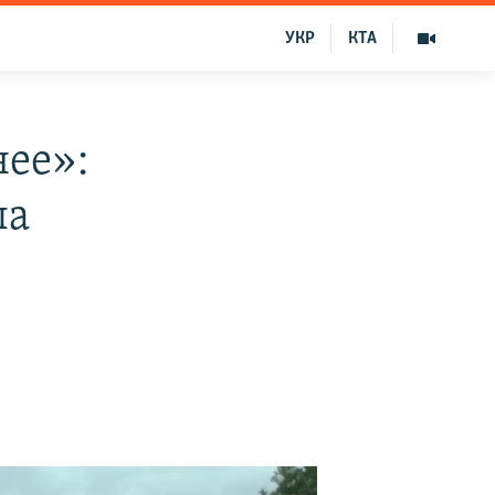
УКР
КТА
ее»:
ла