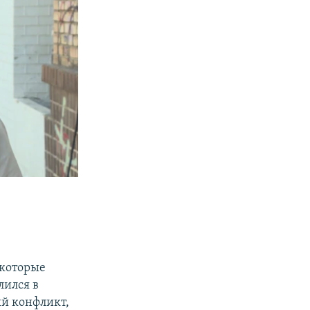
 которые
лился в
ый конфликт,