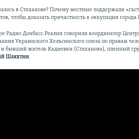
налось в Стаханове? Почему местные поддержали «гаст
тов, чтобы доказать причастность к оккупации города 
ире Радио Донбасс.Реалии говорили координатор Центр
ания Украинского Хельсинского союза по правам чел
и бывший житель Кадиевки (Стаханова), пленный гр
ий Шляхтин
.