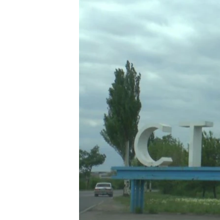
ПОБЕДИТЕЛЕЙ НЕ СУДЯТ?
КРЫМ.НЕПОКОРЕННЫЙ
ELIFBE
УКРАИНСКАЯ ПРОБЛЕМА КРЫМА