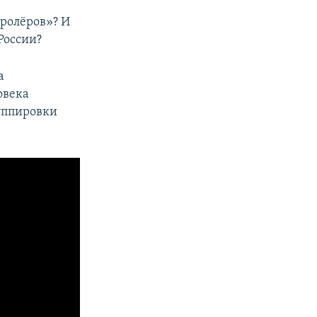
ролё​ров»? И
России?
а
овека
уппировки