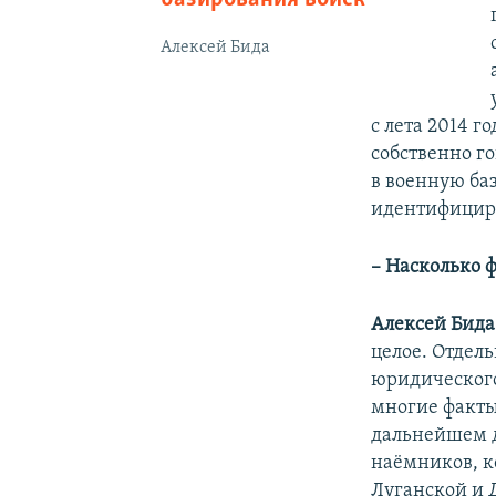
Алексей Бида
с лета 2014 
собственно г
в военную ба
идентифицир
– Насколько 
Алексей Бида
целое. Отдел
юридического
многие факты
дальнейшем д
наёмников, к
Луганской и 