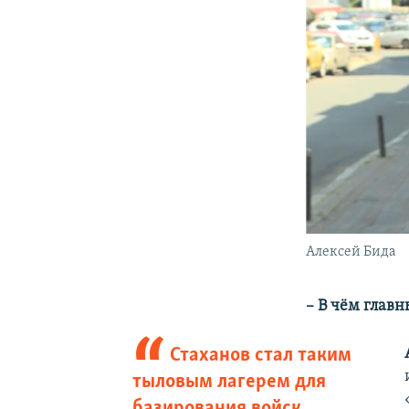
Алексей Бида
– В чём главн
Стаханов стал таким
тыловым лагерем для
базирования войск