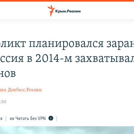
ликт планировался заран
оссия в 2014-м захватыва
нов
нко
Донбасс.Реалии
:30
ся
Читать без VPN