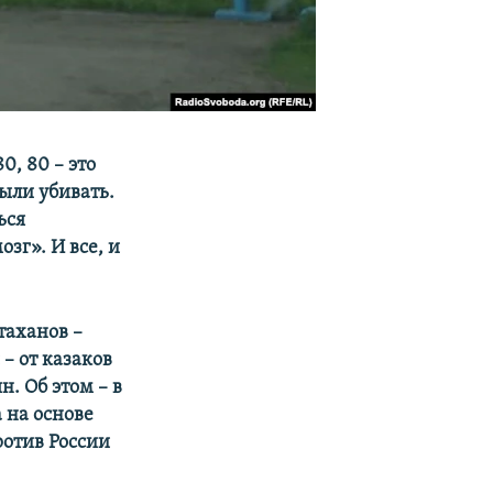
, 80 – это
ыли убивать.
ься
озг». И все, и
таханов –
– от казаков
. Об этом – в
 на основе
ротив России