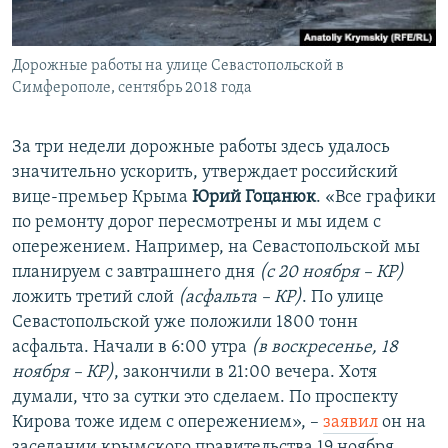
Дорожные работы на улице Севастопольской в
Симферополе, сентябрь 2018 года
​За три недели дорожные работы здесь удалось
значительно ускорить, утверждает российский
вице-премьер Крыма
Юрий Гоцанюк
. «Все графики
по ремонту дорог пересмотрены и мы идем с
опережением. Например, на Севастопольской мы
планируем с завтрашнего дня
(с 20 ноября – КР)
ложить третий слой
(асфальта – КР)
. По улице
Севастопольской уже положили 1800 тонн
асфальта. Начали в 6:00 утра
(в воскресенье, 18
ноября – КР)
, закончили в 21:00 вечера. Хотя
думали, что за сутки это сделаем. По проспекту
Кирова тоже идем с опережением», –
заявил
он на
заседании крымского правительства 19 ноября.