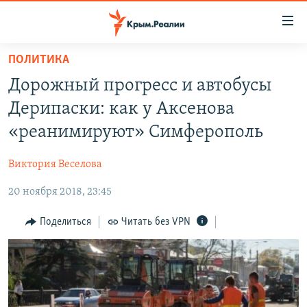
Доступность
ссылки
Вернуться
ПОЛИТИКА
к
НОВОСТИ
Дорожный прогресс и автобусы
основному
СПЕЦПРОЕКТЫ
содержанию
Дерипаски: как у Аксенова
ВОДА
Вернутся
ГРУЗ 200
«реанимируют» Симферополь
к
ИСТОРИЯ
КАРТА ВОЕННЫХ ОБЪЕКТОВ КРЫМА
главной
Виктория Веселова
ЕЩЕ
11 ЛЕТ ОККУПАЦИИ КРЫМА. 11 ИСТОРИЙ СОПРОТИВЛЕНИЯ
навигации
Вернутся
20 ноября 2018, 23:45
РАДІО СВОБОДА
ИНТЕРАКТИВ
к
КАК ОБОЙТИ БЛОКИРОВКУ
ИНФОГРАФИКА
Поделиться
Читать без VPN
поиску
ТЕЛЕПРОЕКТ КРЫМ.РЕАЛИИ
Українською
СОВЕТЫ ПРАВОЗАЩИТНИКОВ
Qırımtatar
ПРОПАВШИЕ БЕЗ ВЕСТИ