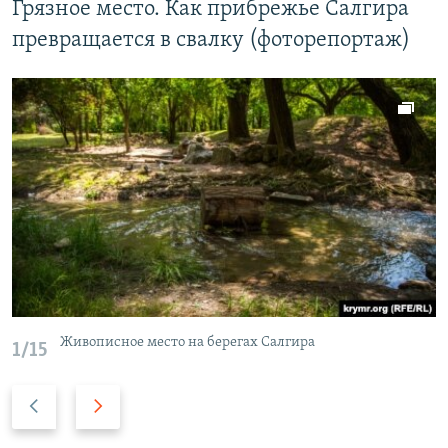
Грязное место. Как прибрежье Салгира
превращается в свалку (фоторепортаж)
Живописное место на берегах Салгира
1/15
П
С
р
л
е
е