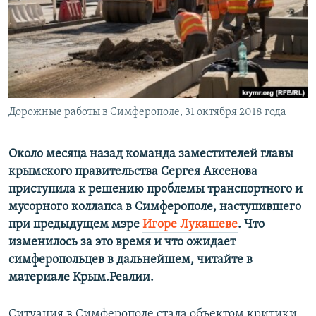
ПРИСОЕДИНЯЙТЕСЬ!
ПОБЕДИТЕЛЕЙ НЕ СУДЯТ?
КРЫМ.НЕПОКОРЕННЫЙ
ELIFBE
УКРАИНСКАЯ ПРОБЛЕМА КРЫМА
Все сайты RFE/RL
Дорожные работы в Симферополе, 31 октября 2018 года
Около месяца назад команда заместителей главы
крымского правительства Сергея Аксенова
приступила к решению проблемы транспортного и
мусорного коллапса в Симферополе, наступившего
при предыдущем мэре
Игоре Лукашеве
. Что
изменилось за это время и что ожидает
симферопольцев в дальнейшем, читайте в
материале Крым.Реалии.
Ситуация в Симферополе стала объектом критики