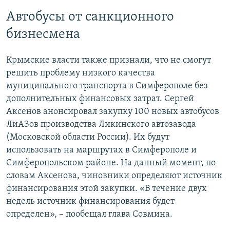
д
д
​Автобусы от санкционного
ы
у
бизнесмена
д
ю
у
щ
Крымские власти также признали, что не смогут
щ
и
решить проблему низкого качества
и
й
муниципального транспорта в Симферополе без
й
с
дополнительных финансовых затрат. Сергей
с
л
Аксенов анонсировал закупку 100 новых автобусов
л
а
ЛиАЗов производства Ликинского автозавода
а
й
(Московской области России). Их будут
й
д
использовать на маршрутах в Симферополе и
д
Симферопольском районе. На данный момент, по
словам Аксенова, чиновники определяют источник
финансирования этой закупки. «В течение двух
недель источник финансирования будет
определен», – пообещал глава Совмина.