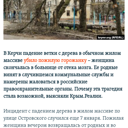
ПРИСОЕДИНЯЙТЕСЬ!
ПОБЕДИТЕЛЕЙ НЕ СУДЯТ?
КРЫМ.НЕПОКОРЕННЫЙ
ELIFBE
УКРАИНСКАЯ ПРОБЛЕМА КРЫМА
Все сайты RFE/RL
В Керчи падение ветки с дерева в обычном жилом
массиве
убило пожилую горожанку
–​ женщина
скончалась в больнице от отека мозга. Ее родные
винят в случившемся коммунальные службы и
намерены жаловаться в российские
правоохранительные органы. Почему эта трагедия
стала возможной, выясняли Крым.Реалии.
Инцидент с падением дерева в жилом массиве по
улице Островского случился еще 7 января. Пожилая
женщина вечером возвращалась от родных и во