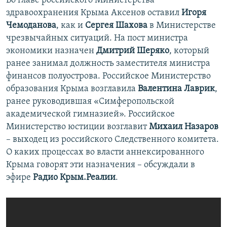
Во главе российского Министерства
здравоохранения Крыма Аксенов оставил
Игоря
Чемоданова
, как и
Сергея Шахова
в Министерстве
чрезвычайных ситуаций. На пост министра
экономики назначен
Дмитрий Шеряко
, который
ранее занимал должность заместителя министра
финансов полуострова. Российское Министерство
образования Крыма возглавила
Валентина Лаврик
,
ранее руководившая «Симферопольской
академической гимназией». Российское
Министерство юстиции возглавит
Михаил Назаров
– выходец из российского Следственного комитета.
О каких процессах во власти аннексированного
Крыма говорят эти назначения – обсуждали в
эфире
Радио Крым.Реалии
.