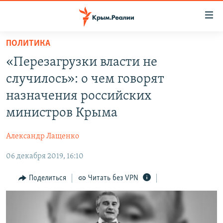
Доступность
ссылки
Вернуться
ПОЛИТИКА
к
НОВОСТИ
«Перезагрузки власти не
основному
СПЕЦПРОЕКТЫ
содержанию
случилось»: о чем говорят
ВОДА
Вернутся
ГРУЗ 200
назначения российских
к
ИСТОРИЯ
КАРТА ВОЕННЫХ ОБЪЕКТОВ КРЫМА
министров Крыма
главной
ЕЩЕ
11 ЛЕТ ОККУПАЦИИ КРЫМА. 11 ИСТОРИЙ СОПРОТИВЛЕНИЯ
навигации
Александр Лащенко
Вернутся
РАДІО СВОБОДА
ИНТЕРАКТИВ
к
06 декабря 2019, 16:10
КАК ОБОЙТИ БЛОКИРОВКУ
ИНФОГРАФИКА
поиску
Поделиться
Читать без VPN
ТЕЛЕПРОЕКТ КРЫМ.РЕАЛИИ
Українською
СОВЕТЫ ПРАВОЗАЩИТНИКОВ
Qırımtatar
ПРОПАВШИЕ БЕЗ ВЕСТИ