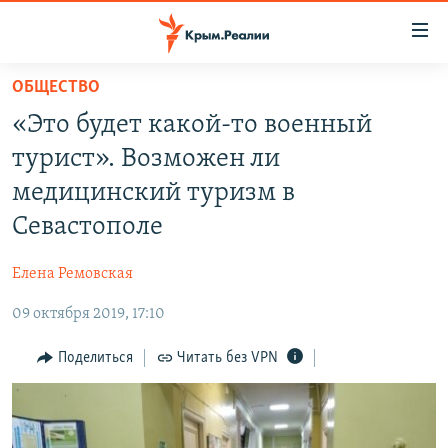
Доступность
ссылки
Вернуться
ОБЩЕСТВО
к
НОВОСТИ
«Это будет какой-то военный
основному
СПЕЦПРОЕКТЫ
содержанию
турист». Возможен ли
ВОДА
Вернутся
ГРУЗ 200
медицинский туризм в
к
ИСТОРИЯ
КАРТА ВОЕННЫХ ОБЪЕКТОВ КРЫМА
Севастополе
главной
ЕЩЕ
11 ЛЕТ ОККУПАЦИИ КРЫМА. 11 ИСТОРИЙ СОПРОТИВЛЕНИЯ
навигации
Елена Ремовская
Вернутся
РАДІО СВОБОДА
ИНТЕРАКТИВ
к
09 октября 2019, 17:10
КАК ОБОЙТИ БЛОКИРОВКУ
ИНФОГРАФИКА
поиску
Поделиться
Читать без VPN
ТЕЛЕПРОЕКТ КРЫМ.РЕАЛИИ
Українською
СОВЕТЫ ПРАВОЗАЩИТНИКОВ
Qırımtatar
ПРОПАВШИЕ БЕЗ ВЕСТИ