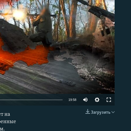
able
Auto
19:58
240p
Загрузить
т на
EMBED
360p
военные
м.
480p