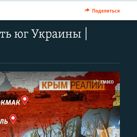
Поделиться
ть юг Украины |
EMBED