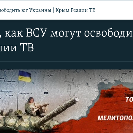
вободить юг Украины | Крым Реалии ТВ
 как ВСУ могут освободи
лии ТВ