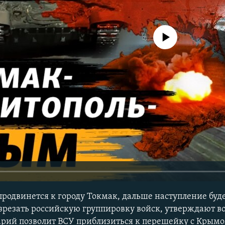
No media source currently avail
родвинется к городу Токмак, дальше наступление буде
зрезать российскую группировку войск, утверждают 
арий позволит ВСУ приблизиться к перешейку с Крымо