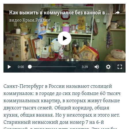
Как выжить в коммуналке без ванной в Петербурге во время самоизоляции
видео
Крым.Реалии
No media source currently available
Auto
0:00
3:29
270p
Санкт-Петербург в России называют столицей
360p
коммуналок: в городе до сих пор больше 60 тысяч
Auto
270p
360p
404p
404p
коммунальных квартир, в которых живут больше
1080p
двухсот тысяч семей. Общий коридор, общая
1080p
кухня, общая ванная. Но у некоторых и этого нет.
Старинный невысокий дом номер 7 на 6-й