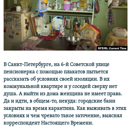
ПРИСОЕДИНЯЙТЕСЬ!
ПОБЕДИТЕЛЕЙ НЕ СУДЯТ?
КРЫМ.НЕПОКОРЕННЫЙ
ELIFBE
УКРАИНСКАЯ ПРОБЛЕМА КРЫМА
Все сайты RFE/RL
В Санкт-Петербурге, на 6-й Советской улице
пенсионерка с помощью плакатов пытается
рассказать об условиях своей изоляции. В их
коммунальной квартире и у соседей сверху нет
душа. А выйти из дома женщина не имеет права.
Да и идти, в общем-то, некуда: городские бани
закрыты на время карантина. Как выживать в этих
условиях и чем чревато такое заточение, выяснял
корреспондент Настоящего Времени.