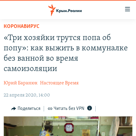
Доступность
ссылки
Вернуться
КОРОНАВИРУС
к
НОВОСТИ
«Три хозяйки трутся попа об
основному
СПЕЦПРОЕКТЫ
содержанию
попу»: как выжить в коммуналке
ВОДА
Вернутся
ГРУЗ 200
без ванной во время
к
ИСТОРИЯ
КАРТА ВОЕННЫХ ОБЪЕКТОВ КРЫМА
самоизоляции
главной
ЕЩЕ
11 ЛЕТ ОККУПАЦИИ КРЫМА. 11 ИСТОРИЙ СОПРОТИВЛЕНИЯ
навигации
Юрий Баранюк
Настоящее Время
Вернутся
РАДІО СВОБОДА
ИНТЕРАКТИВ
к
22 апреля 2020, 14:00
КАК ОБОЙТИ БЛОКИРОВКУ
ИНФОГРАФИКА
поиску
Поделиться
Читать без VPN
ТЕЛЕПРОЕКТ КРЫМ.РЕАЛИИ
Українською
СОВЕТЫ ПРАВОЗАЩИТНИКОВ
Qırımtatar
ПРОПАВШИЕ БЕЗ ВЕСТИ