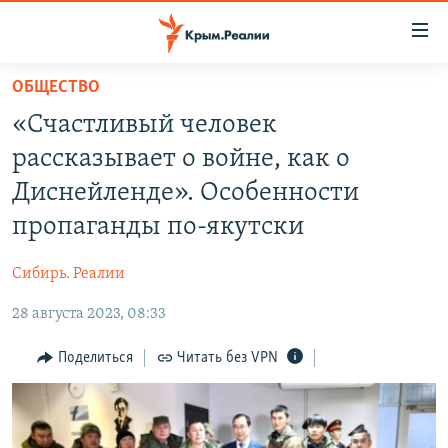
Доступность
ссылки
Вернуться
ОБЩЕСТВО
к
НОВОСТИ
«Счастливый человек
основному
СПЕЦПРОЕКТЫ
содержанию
рассказывает о войне, как о
ВОДА
Вернутся
ГРУЗ 200
Диснейленде». Особенности
к
ИСТОРИЯ
КАРТА ВОЕННЫХ ОБЪЕКТОВ КРЫМА
пропаганды по-якутски
главной
ЕЩЕ
11 ЛЕТ ОККУПАЦИИ КРЫМА. 11 ИСТОРИЙ СОПРОТИВЛЕНИЯ
навигации
Сибирь. Реалии
Вернутся
РАДІО СВОБОДА
ИНТЕРАКТИВ
к
28 августа 2023, 08:33
КАК ОБОЙТИ БЛОКИРОВКУ
ИНФОГРАФИКА
поиску
Поделиться
Читать без VPN
ТЕЛЕПРОЕКТ КРЫМ.РЕАЛИИ
Українською
СОВЕТЫ ПРАВОЗАЩИТНИКОВ
Qırımtatar
ПРОПАВШИЕ БЕЗ ВЕСТИ