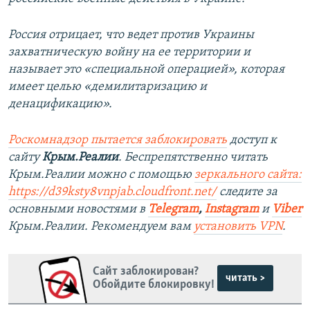
Россия отрицает, что ведет против Украины
захватническую войну на ее территории и
называет это «специальной операцией», которая
имеет целью «демилитаризацию и
денацификацию».
Роскомнадзор пытается заблокировать
доступ к
сайту
Крым.Реалии
. Беспрепятственно читать
Крым.Реалии можно с помощью
зеркального сайта:
https://d39ksty8vnpjab.cloudfront.net/
следите за
основными новостями в
Telegram
,
Instagram
и
Viber
Крым.Реалии. Рекомендуем вам
установить VPN
.
Сайт заблокирован?
читать >
Обойдите блокировку!