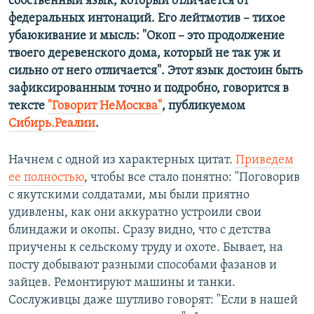
собственный язык, который отличается от
федеральных интонаций. Его лейтмотив – тихое
убаюкивание и мысль: "Окоп – это продолжение
твоего деревенского дома, который не так уж и
сильно от него отличается". Этот язык достоин быть
зафиксированным точно и подробно, говорится в
тексте
"Говорит НеМосква"
, публикуемом
Сибирь.Реалии
.
Начнем с одной из характерных цитат.
Приведем
ее полностью
, чтобы все стало понятно: "Поговорив
с якутскими солдатами, мы были приятно
удивлены, как они аккуратно устроили свои
блиндажи и окопы. Сразу видно, что с детства
приучены к сельскому труду и охоте. Бывает, на
посту добывают разными способами фазанов и
зайцев. Ремонтируют машины и танки.
Сослуживцы даже шутливо говорят: "Если в нашей