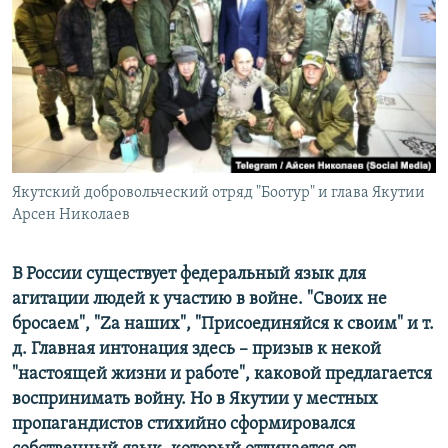
ПРИСОЕДИНЯЙТЕСЬ!
ПОБЕДИТЕЛЕЙ НЕ СУДЯТ?
КРЫМ.НЕПОКОРЕННЫЙ
ELIFBE
УКРАИНСКАЯ ПРОБЛЕМА КРЫМА
Все сайты RFE/RL
Якутский добровольческий отряд "Боотур" и глава Якутии
Арсен Николаев
В России существует федеральный язык для
агитации людей к участию в войне. "Своих не
бросаем", "Za наших", "Присоединяйся к своим" и т.
д. Главная интонация здесь – призыв к некой
"настоящей жизни и работе", каковой предлагается
воспринимать войну. Но в Якутии у местных
пропагандистов стихийно сформировался